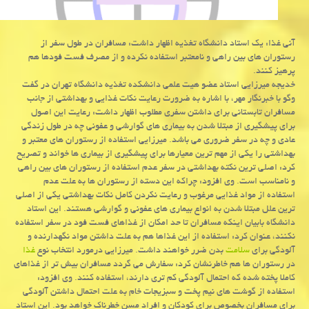
آنی غذا: یك استاد دانشگاه تغذیه اظهار داشت: مسافران در طول سفر از
رستوران های بین راهی و نامعتبر استفاده نكرده و از مصرف فست فودها هم
پرهیز كنند.
خدیجه میرزایی استاد عضو هیت علمی دانشكده تغذیه دانشگاه تهران در گفت
وگو با خبرنگار مهر، با اشاره به ضرورت رعایت نكات غذایی و بهداشتی از جانب
مسافران تابستانی برای داشتن سفری مطلوب اظهار داشت: رعایت این اصول
برای پیشگیری از مبتلا شدن به بیماری های گوارشی و عفونی چه در طول زندگی
عادی و چه در سفر ضروری می باشد. میرزایی استفاده از رستوران های معتبر و
بهداشتی را یكی از مهم ترین معیارها برای پیشگیری از بیماری ها خواند و تصریح
كرد: اصلی ترین نكته بهداشتی در سفر عدم استفاده از رستوران های بین راهی
و نامناسب است. وی افزود: چراكه این دسته از رستوران ها به علت عدم
استفاده از مواد غذایی مرغوب و رعایت نكردن كامل نكات بهداشتی یكی از اصلی
ترین علل مبتلا شدن به انواع بیماری های عفونی و گوارشی هستند. این استاد
دانشگاه بابیان اینكه مسافران تا حد امكان از غذاهای فست فود در سفر استفاده
نكنند، عنوان كرد: استفاده از این غذاها هم به علت داشتن مواد نگهدارنده و
آلودگی برای
سلامت
بدن ضرر خواهند داشت. میرزایی درمورد انتخاب نوع
غذا
در رستوران ها هم خاطرنشان كرد: سفارش می گردد مسافران بیش تر از غذاهای
كاملا پخته شده كه احتمال آلودگی كم تری دارند، استفاده كنند. وی افزود:
استفاده از گوشت های نیم پخت و سبزیجات خام به علت احتمال داشتن آلودگی
برای مسافران بخصوص برای كودكان و افراد مسن خطرناك خواهد بود. این استاد