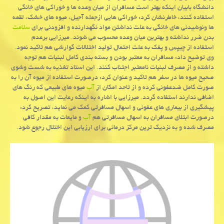
دانشگاه بابیان اینكه بهتر است مسافران از میان وعده ها و خوراكی های خانگی
استفاده كنند، خاطرنشان كرد: خوراكی هایی ازجمله آجیل، میوه های خشك، لقمه
ها ونوشیدنی های خانگی به علت نداشتن مواد نگهدارنده و افزودنی برای
سلامت
بدن ضرر نداشته و بهترین میان وعده محسوب می شوند. میرزایی برعدم
استفاده از چیپس و پفك به علت احتمال تولید اختلالات گوارشی هم تاكید نمود.
وی توضیح داد: مسافران به معتبر بودن و بسته بندی كامل لبنیات هم توجه
داشته و از مصرف لبنیات نامعتبر اجتناب كنند. این استاد تغذیه به شست وشوی
صحیح میوه ها در سفر هم تاكید و عنوان كرد: درصورت استفاده از میوه آن را به
صورت كامل ضدعفونی كرده و از تاحد امكان از
آب
میوه های طبیعی كه رنگ های
اضافی ندارند استفاده گردد. میرزایی با اشاره به اینكه رعایت این اصول به
پیشگیری از بیماری های عفونی و اسهال مسافرتی كمك می نماید، تصریح كرد:
درصورت ابتلای مسافران به اسهال مسافرتی هم
آب
و مایعات به مقدار كافی
مصرف شده و به نزدیك ترین مركز درمانی برای ارزیابی این اختلال رجوع شود.