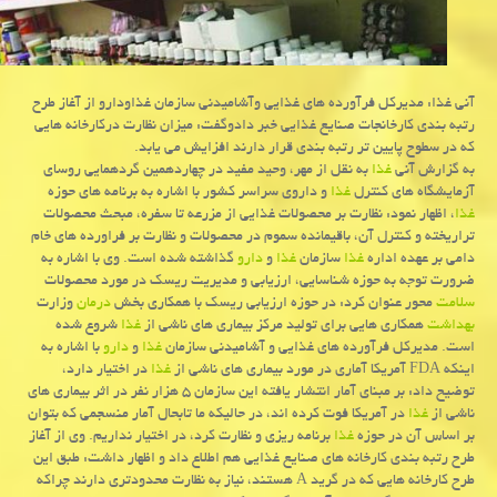
آنی غذا: مدیركل فرآورده های غذایی وآشامیدنی سازمان غذاودارو از آغاز طرح
رتبه بندی كارخانجات صنایع غذایی خبر دادوگفت: میزان نظارت دركارخانه هایی
كه در سطوح پایین تر رتبه بندی قرار دارند افزایش می یابد.
به گزارش آنی
غذا
به نقل از مهر، وحید مفید در چهاردهمین گردهمایی روسای
آزمایشگاه های كنترل
غذا
و داروی سراسر كشور با اشاره به برنامه های حوزه
غذا
، اظهار نمود: نظارت بر محصولات غذایی از مزرعه تا سفره، مبحث محصولات
تراریخته و كنترل آن، باقیمانده سموم در محصولات و نظارت بر فراورده های خام
دامی بر عهده اداره
غذا
سازمان
غذا
و
دارو
گذاشته شده است. وی با اشاره به
ضرورت توجه به حوزه شناسایی، ارزیابی و مدیریت ریسك در مورد محصولات
سلامت
محور عنوان كرد: در حوزه ارزیابی ریسك با همكاری بخش
درمان
وزارت
بهداشت
همكاری هایی برای تولید مركز بیماری های ناشی از
غذا
شروع شده
است. مدیركل فرآورده های غذایی و آشامیدنی سازمان
غذا
و
دارو
با اشاره به
اینكه FDA آمریكا آماری در مورد بیماری های ناشی از
غذا
در اختیار دارد،
توضیح داد: بر مبنای آمار انتشار یافته این سازمان ۵ هزار نفر در اثر بیماری های
ناشی از
غذا
در آمریكا فوت كرده اند، در حالیكه ما تابحال آمار منسجمی كه بتوان
بر اساس آن در حوزه
غذا
برنامه ریزی و نظارت كرد، در اختیار نداریم. وی از آغاز
طرح رتبه بندی كارخانه های صنایع غذایی هم اطلاع داد و اظهار داشت: طبق این
طرح كارخانه هایی كه در گرید A هستند، نیاز به نظارت محدودتری دارند چراكه