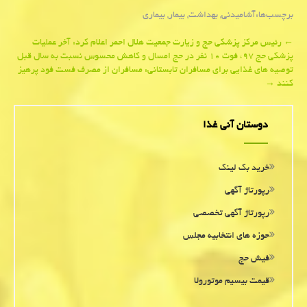
برچسب‌ها:
آشامیدنی
,
بهداشت
,
بیمار
,
بیماری
Post
←
رئیس مركز پزشكی حج و زیارت جمعیت هلال احمر اعلام كرد: آخر عملیات
پزشكی حج ۹۷، فوت ۱۰ نفر در حج امسال و كاهش محسوس نسبت به سال قبل
navigation
توصیه های غذایی برای مسافران تابستانی: مسافران از مصرف فست فود پرهیز
كنند
→
دوستان آنی غذا
خرید بک لینک
رپورتاژ آگهی
رپورتاژ آگهی تخصصی
حوزه های انتخابیه مجلس
فیش حج
قیمت بیسیم موتورولا