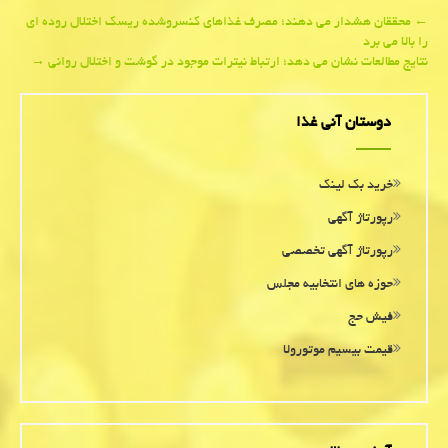
Post
←
محققان هشدار می دهند؛ مصرف غذاهای كنسروشده ریسك اختلال روده ای
را بالا می برد
navigation
نتایج مطالعات نشان می دهد؛ ارتباط نیترات موجود در گوشت و اختلال روانی
→
دوستان آنی غذا
خرید بک لینک
رپورتاژ آگهی
رپورتاژ آگهی تخصصی
حوزه های انتخابیه مجلس
فیش حج
قیمت بیسیم موتورولا