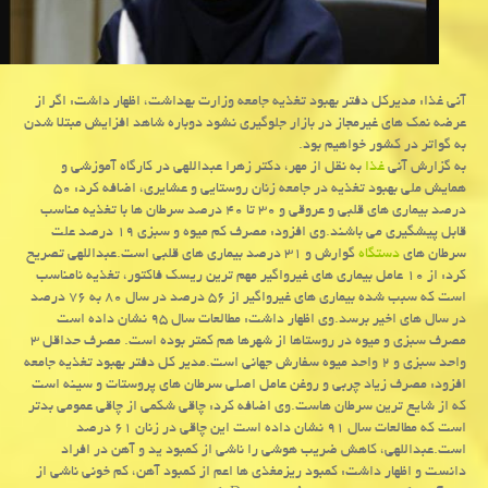
آنی غذا: مدیركل دفتر بهبود تغذیه جامعه وزارت بهداشت، اظهار داشت: اگر از
عرضه نمك های غیرمجاز در بازار جلوگیری نشود دوباره شاهد افزایش مبتلا شدن
به گواتر در كشور خواهیم بود.
به گزارش آنی
غذا
به نقل از مهر، دكتر زهرا عبداللهی در كارگاه آموزشی و
همایش ملی بهبود تغذیه در جامعه زنان روستایی و عشایری، اضافه كرد: ۵۰
درصد بیماری های قلبی و عروقی و ۳۰ تا ۴۰ درصد سرطان ها با تغذیه مناسب
قابل پیشگیری می باشند.وی افزود: مصرف كم میوه و سبزی ۱۹ درصد علت
سرطان های
دستگاه
گوارش و ۳۱ درصد بیماری های قلبی است.عبداللهی تصریح
كرد: از ۱۰ عامل بیماری های غیرواگیر مهم ترین ریسك فاكتور، تغذیه نامناسب
است كه سبب شده بیماری های غیرواگیر از ۵۶ درصد در سال ۸۰ به ۷۶ درصد
در سال های اخیر برسد.وی اظهار داشت: مطالعات سال ۹۵ نشان داده است
مصرف سبزی و میوه در روستاها از شهرها هم كمتر بوده است. مصرف حداقل ۳
واحد سبزی و ۲ واحد میوه سفارش جهانی است.مدیر كل دفتر بهبود تغذیه جامعه
افزود: مصرف زیاد چربی و روغن عامل اصلی سرطان های پروستات و سینه است
كه از شایع ترین سرطان هاست.وی اضافه كرد: چاقی شكمی از چاقی عمومی بدتر
است كه مطالعات سال ۹۱ نشان داده است این چاقی در زنان ۶۱ درصد
است.عبداللهی، كاهش ضریب هوشی را ناشی از كمبود ید و آهن در افراد
دانست و اظهار داشت: كمبود ریزمغذی ها اعم از كمبود آهن، كم خونی ناشی از