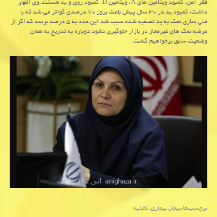
فقر آهن، كمبود ویتامین های A، ویتامین D، كمبود روی و ید هستند.وی اظهار
داشت: كمبود ید در ۳۰ سال پیش باعث بروز ۷۰ درصدی گواتر می شد كه با
غنی سازی نمك به ید تصفیه شده سبب شد این عدد به ۵ درصد برسد كه اگر از
عرضه نمك های غیرمجاز در بازار جلوگیری نشود دوباره به تدریج به همان
وضعیت سابق برخواهیم گشت.
برچسب‌ها:
بیمار
,
بیماری
,
تغذیه