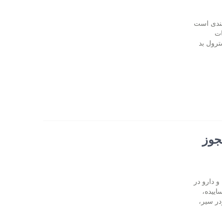
مندی است
ات
ترول بد
جوز
و دارو در
اییده،
در سیر،