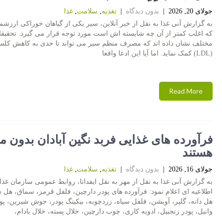
جولای 20, 2026
|
بدون دیدگاه
|
تغذیه
,
سلامت
,
غذا
به گزارش آنی غذا به نقل از خبر آنلاین، سیر یکی از گیاهان خوراکی ارزش
که اغلب کمتر از آن چه شایسته اش است مورد توجه قرار می گیرد. تحقیق
مختلف نشان داده اند که مصرف منظم سیر می تواند تا حدی به کاهش کلس
(LDL) کمک نماید. اما آیا این ادعا واقعا
Read More
فرآورده های غذایی فربد نگین آبادان بدون م
هستند
جولای 16, 2026
|
بدون دیدگاه
|
تغذیه
,
سلامت
,
غذا
به گزارش آنی غذا به نقل از مهر به نقل ایفدانا، روابط عمومی سازمان غذا 
اطلاعیه ای اعلام نمود: فرآورده های پودر دارچین، فلفل قرمز، سماق، هل س
هل دانه، گلپر، آویشن، فلفل سیاه، زردچوبه، بیکینگ پودر، جوش شیرین، پو
وانیل، پودر زنجبیل، ادویه کاری، چوب دارچین، خلال پسته، خلال بادام،