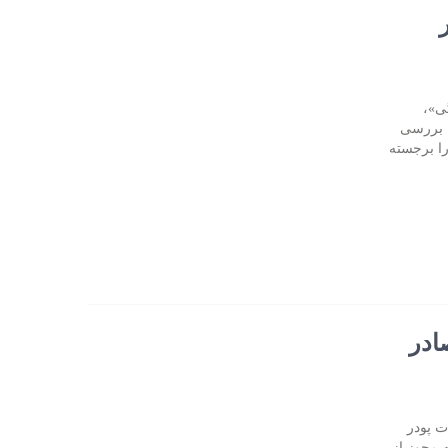
ی»،
ا بررسی
ا برجسته
ادر
ت پودر
 مجوز از