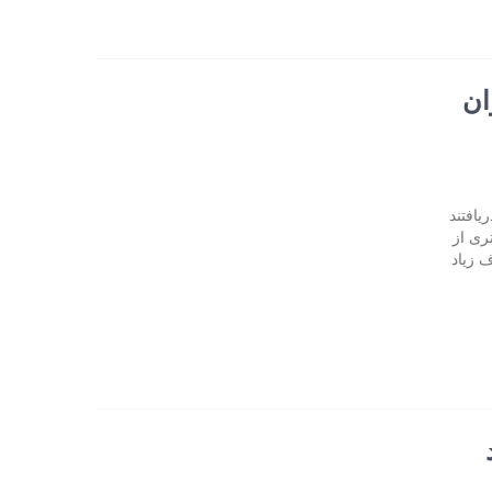
ان
ه های ۳۲۹۶ فرد ۵۰ تا ۹۰ ساله دریافتند
ری از
 زیاد