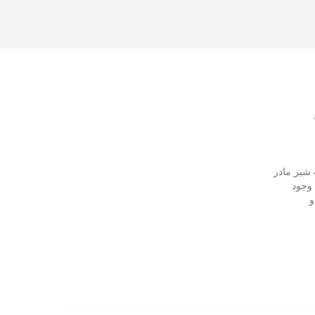
 شیر مادر
 وجود
و