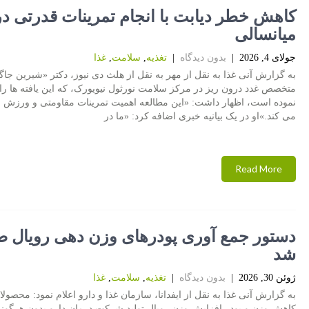
کاهش خطر دیابت با انجام تمرینات قدرتی در
میانسالی
جولای 4, 2026
|
بدون دیدگاه
|
تغذیه
,
سلامت
,
غذا
به گزارش آنی غذا به نقل از مهر به نقل از هلث دی نیوز، دکتر «شیرین جاگ
متخصص غدد درون ریز در مرکز سلامت نورثول نیویورک، که این یافته ها ر
نموده است، اظهار داشت: «این مطالعه اهمیت تمرینات مقاومتی و ورزش ر
می کند.»او در یک بیانیه خبری اضافه کرد: «ما در
Read More
دستور جمع آوری پودرهای وزن دهی رویال ص
شد
ژوئن 30, 2026
|
بدون دیدگاه
|
تغذیه
,
سلامت
,
غذا
به گزارش آنی غذا به نقل از ایفدانا، سازمان غذا و دارو اعلام نمود: محصولا
کاهش وزن و پودر افزایش وزن رویال تولید شرکت درمان دارو بدون هرگونه