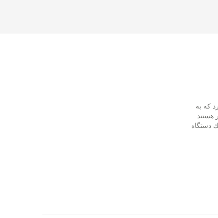
د كه به
 هستند.
ه نقل از ایسنا و به نقل از انگجت، شركت "Cubo AI" یك دستگاه