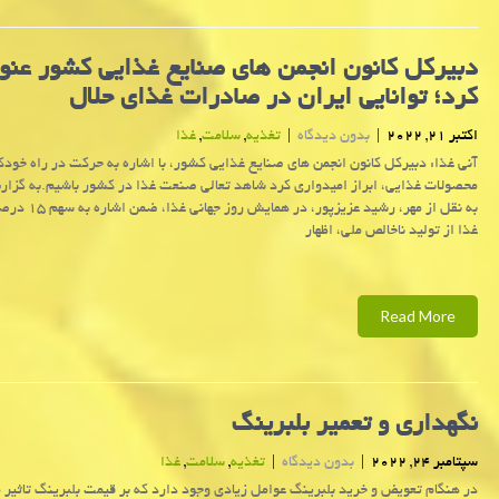
دبیركل كانون انجمن های صنایع غذایی كشور عنو
كرد؛ توانایی ایران در صادرات غذای حلال
اکتبر 21, 2022
|
بدون دیدگاه
|
تغذیه
,
سلامت
,
غذا
آنی غذا: دبیرکل کانون انجمن های صنایع غذایی کشور، با اشاره به حرکت در راه خودک
محصولات غذایی، ابراز امیدواری کرد شاهد تعالی صنعت غذا در کشور باشیم.به گزار
به نقل از مهر، رشید عزیزپو
غذا از تولید ناخالص ملی، اظهار
Read More
نگهداری و تعمیر بلبرینگ
سپتامبر 24, 2022
|
بدون دیدگاه
|
تغذیه
,
سلامت
,
غذا
در هنگام تعویض و خرید بلبرینگ عوامل زیادی وجود دارد که بر قیمت بلبرینگ تاثیر 