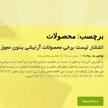
برچسب:
محصولات
انتشار لیست برخی محصولات آرایشی بدون مجوز
نوامبر 15, 2025
|
بدون دیدگاه
|
تغذیه
,
سلامت
,
غذا
به گزارش آنی غذا به نقل از ایسنا، در اطلاعیه سازمان غذا و دارو آمده است: برخی 
آرایشی لب به سبب نداشتن مجوزهای معتبر و درج مشخصات نامعتبر، در لیست فرآو
غیر مجاز قرار گرفته اند. لیست این اقلام شامل موارد
MATTE، CALISTA، LIP GLOSS، KARITE، YORN تینت
Read More