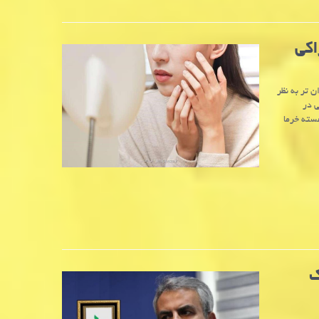
اکی
 تر به نظر
ی در
ش کوچک، ۵ درصد عصاره هسته خرما
ک