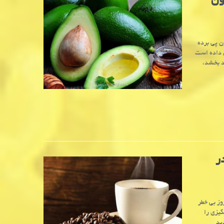
ون
ن پی برده
ن داده است
د بخشد،
ر
وز بی خطر
یزی را
ید