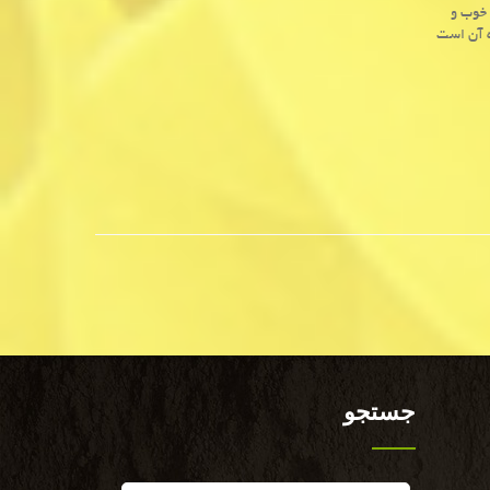
 خوب و
ه آن است
جستجو