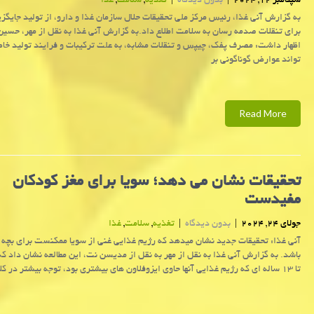
سپتامبر 12, 2024
|
بدون دیدگاه
|
تغذیه
,
سلامت
,
غذا
به گزارش آنی غذا، رئیس مرکز ملی تحقیقات حلال سازمان غذا و دارو، از تولید جایگز
برای تنقلات صدمه رسان به سلامت اطلاع داد.به گزارش آنی غذا به نقل از مهر، حسین
اظهار داشت: مصرف پفک، چیپس و تنقلات مشابه، به علت ترکیبات و فرایند تولید خا
تواند عوارض گوناگونی بر
Read More
تحقیقات نشان می دهد؛ سویا برای مغز کودکان
مفیدست
جولای 24, 2024
|
بدون دیدگاه
|
تغذیه
,
سلامت
,
غذا
آنی غذا: تحقیقات جدید نشان میدهد که رژیم غذایی غنی از سویا ممکنست برای بچه ه
تا ۱۳ ساله ای که رژیم غذایی آنها حاوی ایزوفلاون های بیشتری بود، توجه بیشتر در کلاس