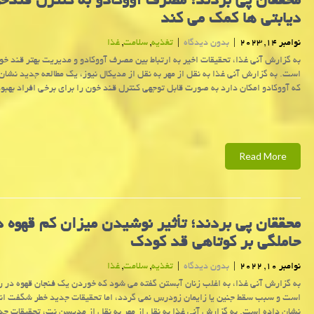
محققان پی بردند؛ مصرف آووکادو به کنترل قندخ
دیابتی ها کمک می کند
نوامبر 14, 2023
|
بدون دیدگاه
|
تغذیه
,
سلامت
,
غذا
به گزارش آنی غذا، تحقیقات اخیر به ارتباط بین مصرف آووکادو و مدیریت بهتر قند خو
است. به گزارش آنی غذا به نقل از مهر به نقل از مدیکال نیوز، یک مطالعه جدید نشا
که آووکادو امکان دارد به صورت قابل توجهی کنترل قند خون را برای برخی افراد بهبو
Read More
محققان پی بردند؛ تأثیر نوشیدن میزان کم قهوه د
حاملگی بر کوتاهی قد کودک
نوامبر 10, 2022
|
بدون دیدگاه
|
تغذیه
,
سلامت
,
غذا
به گزارش آنی غذا، به اغلب زنان آبستن گفته می شود که خوردن یک فنجان قهوه در ر
است و سبب سقط جنین یا زایمان زودرس نمی گردد، اما تحقیقات جدید خطر شگفت انگ
نشان داده است. به گزارش آنی غذا به نقل از مهر به نقل از مدیسن نت، تحقیقات جد