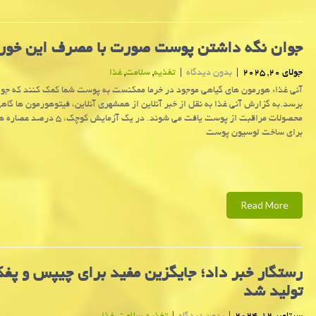
جوان نگه داشتن پوست صورت با مصرف این خور
جولای 20, 2025
|
بدون دیدگاه
|
تغذیه
,
سلامت
,
غذا
آنی غذا: هورمون های گیاهی موجود در خرما ممکنست به پوست شما کمک کنند که جوان
برسد.به گزارش آنی غذا به نقل از خبر آنلاین از همشهری آنلاین، فیتوهورمون ها گاه
محصولات مراقبت از پوست یافت می شوند. در یک آزمای
برای ساخت لوسیون پوست
Read More
رستگار خبر داد؛ جایگزین مفید برای چیپس و پف
تولید شد