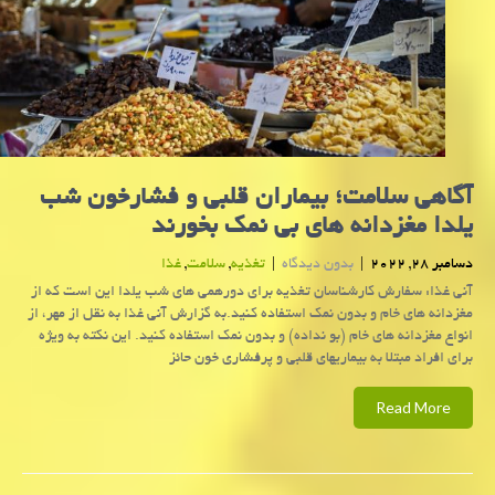
آگاهی سلامت؛ بیماران قلبی و فشارخون شب
یلدا مغزدانه های بی نمک بخورند
دسامبر 28, 2022
|
بدون دیدگاه
|
تغذیه
,
سلامت
,
غذا
آنی غذا: سفارش کارشناسان تغذیه برای دورهمی های شب یلدا این است که از
مغزدانه های خام و بدون نمک استفاده کنید.به گزارش آنی غذا به نقل از مهر، از
انواع مغزدانه های خام (بو نداده) و بدون نمک استفاده کنید. این نکته به ویژه
برای افراد مبتلا به بیماریهای قلبی و پرفشاری خون حائز
Read More