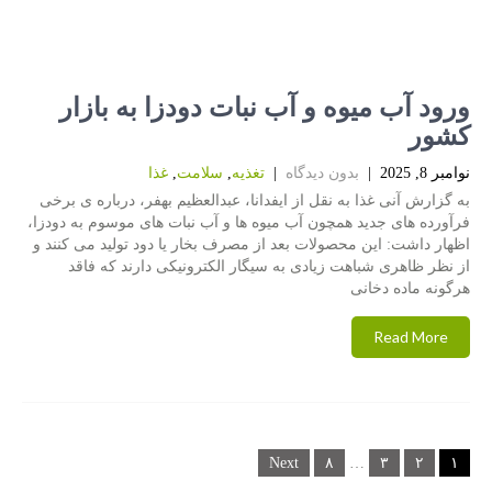
ورود آب میوه و آب نبات دودزا به بازار
کشور
نوامبر 8, 2025
|
بدون دیدگاه
|
تغذیه
,
سلامت
,
غذا
به گزارش آنی غذا به نقل از ایفدانا، عبدالعظیم بهفر، درباره ی برخی
فرآورده های جدید همچون آب میوه ها و آب نبات های موسوم به دودزا،
اظهار داشت: این محصولات بعد از مصرف بخار یا دود تولید می کنند و
از نظر ظاهری شباهت زیادی به سیگار الکترونیکی دارند که فاقد
هرگونه ماده دخانی
Read More
Posts
Next
۸
…
۳
۲
۱
navigation