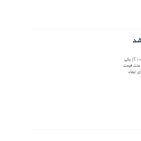
شد
به گزارش آنی غذا به نقل از ایفدانا، عبدالعظیم بهفر، با اشاره به این که تارترازین (E۱۰۲) یکی
 علت قیمت
ی ایجاد