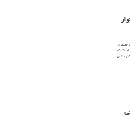
وار
رفیتهای
 است که
ت و نشان
ی