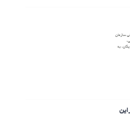
تی سازمان
ی،
گان، به
این