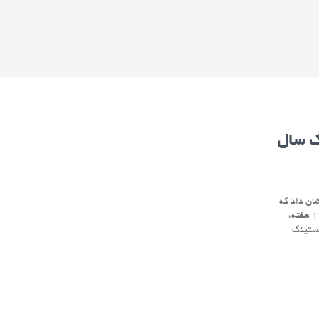
ک سال
شان داد که
شرکت در نوعی رژیم فستینگ متناوب به نام غذا خوردن با محدودیت زمانی به مدت ۱۲ هفته،
فستینگ