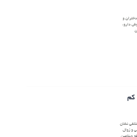
دختران و
وش دارو،
ن
ا کم
ختلفی نشان
ناختی و زوال
ح ویتامین