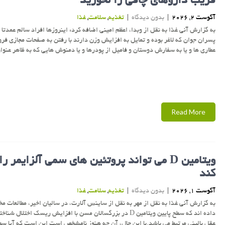
فریب داروهای چاقی را نخورید
آگوست 2, 2026
|
بدون دیدگاه
|
تغذیه
,
سلامت
,
غذا
به گزارش آنی غذا به نقل از وبدا، اعظم امینی اضافه کرد: اینروزها افراد سالم عمدتا 
پسران جوان که لاغر بوده و تمایل به افزایش وزن دارند با رفتن به صفحات مجازی فر
عطاری ها و یا به سفارش دوستان و فامیل از پودرها و یا دمنوش هایی که به ظاهر عنوا
Read More
ویتامین D می تواند پروتئین های سمی آلزایمر ر
کند
آگوست 1, 2026
|
بدون دیدگاه
|
تغذیه
,
سلامت
,
غذا
به گزارش آنی غذا به نقل از مهر به نقل از ساینس آلارت، در سالیان اخیر، مطالعات م
داده اند که سطح پایین ویتامین D در بزرگسالان مسن با افزایش ریسک اختلال ش
عقل بالینی مرتبط می باشد.با این حال، آن چه هنوز نامشخص است این است که آیا سط