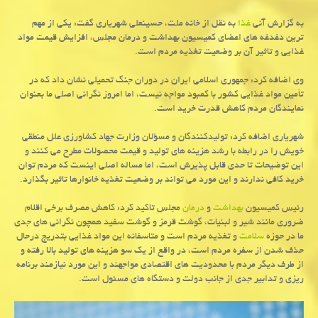
به گزارش آنی
غذا
به نقل از خانه ملت، حسینعلی شهریاری گفت: یکی از مهم
ترین دغدغه های اعضای کمیسیون بهداشت و درمان مجلس، افزایش قیمت مواد
غذایی و تاثیر آن بر وضعیت تغذیه مردم است.
وی اضافه کرد: جمهوری اسلامی ایران در دوران جنگ تحمیلی نشان داد که در
تأمین مواد غذایی کشور با کمبود مواجه نیست، اما امروز نگرانی اصلی ما بعنوان
نمایندگان مردم کاهش قدرت خرید است.
شهریاری اضافه کرد: تولیدکنندگان و مسؤلان وزارت جهاد کشاورزی علل منطقی
خویش را در رابطه با رشد هزینه های تولید و قیمت محصولات مطرح می کنند و
این توضیحات تا حدی قابل پذیرش است، اما مساله اصلی اینست که مردم توان
خرید کافی ندارند و این مورد می تواند بر وضعیت تغذیه خانوارها تاثیر بگذارد.
رئیس کمیسیون
بهداشت
و
درمان
مجلس تاکید کرد: کاهش مصرف برخی اقلام
ضروری مانند شیر و لبنیات، گوشت قرمز و گوشت سفید همچون نگرانی های جدی
ما در حوزه
سلامت
و تغذیه مردم است و متاسفانه این مواد غذایی بتدریج درحال
حذف شدن از سفره مردم است، در واقع از یک سو هزینه های تولید بالا رفته و
از طرف دیگر مردم با محدودیت های اقتصادی مواجهند و این مورد نیازمند برنامه
ریزی و تدابیر جدی از جانب دولت و دستگاه های مسئول است.