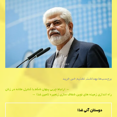
برچسب‌ها:
بهداشت
,
تغذیه
,
خبر
,
خرید
Post
←
ارتباط چربی پنهان شکم با کنترل مثانه در زنان
راه اندازی زمینه های نوین شفاف سازی زنجیره تامین غذا
→
navigation
دوستان آنی غذا