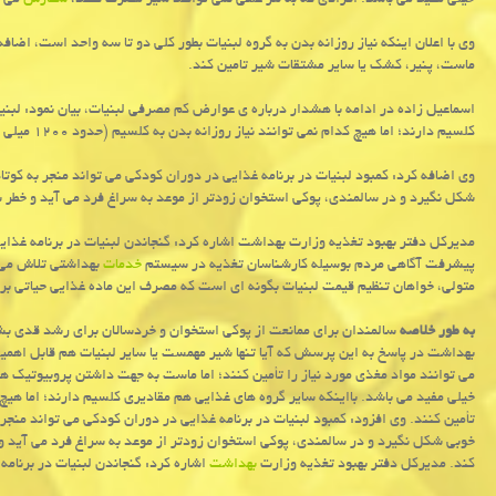
خیلی مفید می باشد. افرادی که به هر علتی نمی توانند شیر مصرف کنند،
سفارش
می ش
وی با اعلان اینکه نیاز روزانه بدن به گروه لبنیات بطور کلی دو تا سه واحد است، اضاف
ماست، پنیر، کشک یا سایر مشتقات شیر تامین کند.
اسماعیل زاده در ادامه با هشدار درباره ی عوارض کم مصرفی لبنیات، بیان نمود: لبنی
کلسیم دارند؛ اما هیچ کدام نمی توانند نیاز روزانه بدن به کلسیم (حدود ۱۲۰۰ میلی گرم) را تامین کنند.
وی اضافه کرد: کمبود لبنیات در برنامه غذایی در دوران کودکی می تواند منجر به کو
شکل نگیرد و در سالمندی، پوکی استخوان زودتر از موعد به سراغ فرد می آید و خطر
مدیرکل دفتر بهبود تغذیه وزارت بهداشت اشاره کرد: گنجاندن لبنیات در برنامه غذ
پیشرفت آگاهی مردم بوسیله کارشناسان تغذیه در سیستم
خدمات
بهداشتی تلاش می ک
متولی، خواهان تنظیم قیمت لبنیات بگونه ای است که مصرف این ماده غذایی حیاتی بر
به طور خلاصه
سالمندان برای ممانعت از پوکی استخوان و خردسالان برای رشد قدی بشد
بهداشت در پاسخ به این پرسش که آیا تنها شیر مهمست یا سایر لبنیات هم قابل اهم
می توانند مواد مغذی مورد نیاز را تأمین کنند؛ اما ماست به جهت داشتن پروبیوتیک ها
تأمین کنند. وی افزود: کمبود لبنیات در برنامه غذایی در دوران کودکی می تواند منجر
خوبی شکل نگیرد و در سالمندی، پوکی استخوان زودتر از موعد به سراغ فرد می آید 
کند. مدیرکل دفتر بهبود تغذیه وزارت
بهداشت
اشاره کرد: گنجاندن لبنیات در برنام