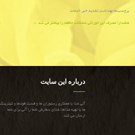
برچسب‌ها:
بهداشت
,
تغذیه
,
خبر
,
خدمات
Post
هشدار! مصرف این خوراکی مشکلات حافظه را بیشتر می کند
→
←
navigation
درباره این سایت
آنی غذا با همكاری رستوران ها و فست فودها و كیترینگ
ها یا تهیه غذاها، غذای سفارش شما را آنی برای شما
ارسال می كند.