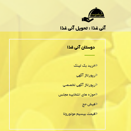
آنی غذا : تحویل آنی غذا
دوستان آنی غذا
خرید بک لینک
رپورتاژ آگهی
رپورتاژ آگهی تخصصی
حوزه های انتخابیه مجلس
فیش حج
قیمت بیسیم موتورولا