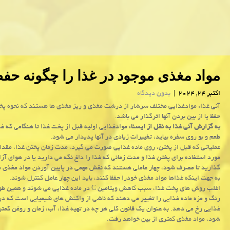
مواد مغذی موجود در غذا را چگونه حف
اکتبر 24, 2024
|
بدون دیدگاه
آنی غذا: موادغذایی مختلف سرشار از درشت مغذی و ریز مغذی ها هستند که نحوه پخت
حفظ یا از بین بردن آنها اثرگذار می باشد.
به گزارش آنی غذا به نقل از ایسنا،
موادغذایی اولیه قبل از پخت غذا تا هنگامی که 
طعم و بو روی سفره بیاید، تغییرات زیادی در آنها پدیدار می شود.
عملیاتی که قبل از پختن، روی ماده غذایی صورت می گیرد، مدت زمان پختن غذا، مقدار
مورد استفاده برای پختن غذا و مدت زمانی که غذا را داغ نگه می دارید یا در هوای آزا
گذارید تا مصرف شود، چهار عاملی هستند که نقش مهمی در پایین آوردن مواد مغذی مو
به جهت اینکه غذاها مواد مغذی خودرا حفظ کنند، باید این چهار عامل کنترل شوند.
اغلب روش های پخت غذا، سبب کاهش ویتامین C در ماده غذایی می شوند و
رنگ و مزه ماده غذایی را تغییر می دهند که ناشی از واکنش های شیمیایی است که در
غذایی رخ می دهد. به عنوان یک قانون کلی هر چه در تهیه غذا، آب، زمان و روغن کمت
شود، مواد مغذی کمتری از بین خواهد رفت.