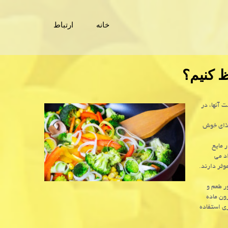
خانه
ارتباط
ظ کنیم؟
 آنها، در
غذای خوش
 مایع
د می
ثر دارند.
 همین طور طعم و
ون ماده
ری استفاده