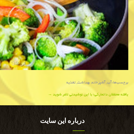
برچسب‌ها:
آب
,
آشپزخانه
,
بهداشت
,
تغذیه
Post
یافته محققان دانماركی؛ با این نوشیدنی لاغر شوید
→
navigation
درباره این سایت