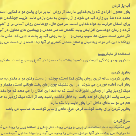
آب پز کردن
بطور معمول افرادی که رژیم غذایی دارند، از روش آب پز برای پختن مواد غذایی اس
عمده ماده غذایی وارد آب می شود و از رسیدن به بدن بازمی ماند. مزیت جوشاندن مو
برای انتقال حرارت به مواد غذایی است. در عین حال، جوشاندن روش آسانی برای آشپ
گردد و زمان جوشاندن افزایش یابد، کاهش عناصر معدنی و ویتامین های محلول در آب
اگر مقرر است سبزی ها، سیب زمینی و… را به روش آب پز پخت تا جایی که امکان دارد
چونکه با این کار مواد ویتامینی و املاح معدنی کمتری از آنها جدا شده و از دست می رو
استفاده از مایکروویو
مایکروویو در زندگی کارمندی و کمبود وقت، یک معجزه در آشپزی سریع است. مایکرووی
بخارپز کردن
بخارپز کردن، سالم ترین روش پختن غذا است؛ چونکه از دست رفتن مواد مغذی به حدا
بخار آب، آماده خوردن می شوند. در این تکنیک چون زمان پخت طولانی است، مقدار ویتامین C که بوسیله حرارت تجزیه می شود، 
دیگ زودپز یکی از وسایل آشپزخانه است که به شما این امکان را می دهد که موادغذایی 
سرعت پخت افزایش خواهد یافت. به خاطر داشته باشید بعد از آنکه دیگ زودپز به حر
هم می تواند دمای داخل آنرا بطور ثابت بالا نگه دارد.
بخارپز کردن برای پخت گوشت قرمز، مرغ، ماهی و سایر گوشت ها مناسب می باشد.
سرخ کردن
این تکنیک به علت استفاده از چربی و روغن زیاد، خطر چاقی و اضافه وزن را زیاد م
ها حرارت می بینند، در آنها عوامل سرطان زا پدید می آید و با مواد غذایی آمیخته می 