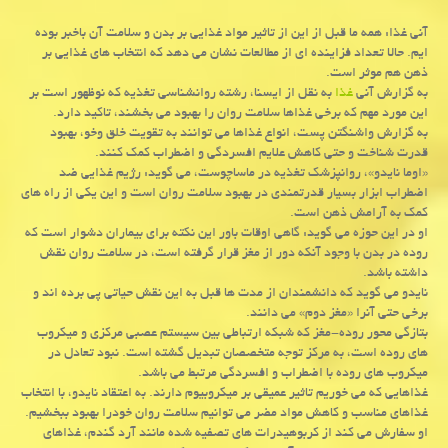
آنی غذا: همه ما قبل از این از تاثیر مواد غذایی بر بدن و سلامت آن باخبر بوده
ایم. حالا تعداد فزاینده ای از مطالعات نشان می دهد که انتخاب های غذایی بر
ذهن هم موثر است.
به گزارش آنی
غذا
به نقل از ایسنا، رشته روانشناسی تغذیه که نوظهور است بر
این مورد مهم که برخی غذاها سلامت روان را بهبود می بخشند، تاکید دارد.
به گزارش واشنگتن پست، انواع غذاها می توانند به تقویت خلق وخو، بهبود
قدرت شناخت و حتی کاهش علایم افسردگی و اضطراب کمک کنند.
«اوما نایدو»، روانپزشک تغذیه در ماساچوست، می گوید: رژیم غذایی ضد
اضطراب ابزار بسیار قدرتمندی در بهبود سلامت روان است و این یکی از راه های
کمک به آرامش ذهن است.
او در این حوزه می گوید: گاهی اوقات باور این نکته برای بیماران دشوار است که
روده در بدن با وجود آنکه دور از مغز قرار گرفته است، در سلامت روان نقش
داشته باشد.
نایدو می گوید که دانشمندان از مدت ها قبل به این نقش حیاتی پی برده اند و
برخی حتی آنرا «مغز دوم» می دانند.
بتازگی محور روده-مغز که شبکه ارتباطی بین سیستم عصبی مرکزی و میکروب
های روده است، به مرکز توجه متخصصان تبدیل گشته است. نبود تعادل در
میکروب های روده با اضطراب و افسردگی مرتبط می باشد.
غذاهایی که می خوریم تاثیر عمیقی بر میکروبیوم دارند. به اعتقاد نایدو، با انتخاب
غذاهای مناسب و کاهش مواد مضر می توانیم سلامت روان خودرا بهبود ببخشیم.
او سفارش می کند از کربوهیدرات های تصفیه شده مانند آرد گندم، غذاهای