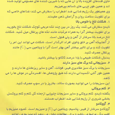
حاوی قندهای افزوده بالا و آن هایی که با شیرین کننده های مصنوعی تولید شده
اند و همین طور چربی های ناسالم بپرهیزیم.
وی همینطور یک رژیم غذایی ضد اضطراب را سفارش می کند؛ غذاهای خاصی که
برای تقویت سلامت روان و آرامش ذهن مفیدند.
۱. شکلات تلخ با خلوص بالا
نایدو سفارش می کند: یک روز در بین چند تکه مربعی کوچک شکلات تلخ بخورید.
برای تقویت بیشتر آنرا به همراه مرکبات مانند تکه های پرتقال میل کنید. شکلات
تلخ درصد بالا سرشار از آهن و پلی فنول است.
از آنجاییکه آهن بر خلق وخوی افراد اثرگذار است، شکلات می تواند این امر را
تقویت کند و برای تاثیر بیشتر آهن بهتر است آنرا با ویتامین سی ( C) مانند
پرتقال مصرف کنید.
بدنبال شکلات طبیعی با ۷۵ درصد کاکائو یا بیشتر باشید.
۲. سبزیجاتی که برگ های سبز دارند
سبزیجات با برگ سبز مقادیری فیبر، فولات، آهن و سایر ریزمغذی ها دارند و
همین طور آنتی اکسیدانی دارند که طبق پژوهش ها، افسردگی در موش ها را می
کاهد.
این سبزیجات را می توانید بصورت سالاد، بخارپز یا در سوپ مصرف کنید.
۳. کلم بروکلی
بگفته نایدو، کلم بروکلی و سایر سبزیجات چلیپایی ازجمله گل کلم و کلم بروکسل
بخشی ضروری از رژیم غذایی ضد اضطراب هستند.
۴. آووکادو
آووکادو سرشار از فیبر، پتاسیم، ویتامین ئی (E) و منیزیم است. کمبود منیزیم با
افسردگی مرتبط می باشد و برخی مطالعات نشان می دهد که منیزیم می تواند