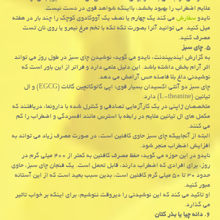
علایم اضطراب را بهبود بخشد، بااینکه شواهد قوی در دست نیست.
نایدو
سفارش
می کند یک چهارم یا نصف یک آووکادوی کوچک را چند بار در هفته
میل کنید. می توانید آنرا بصورت تکه تکه با تخم مرغ نیمرو یا روی نان تست
مصرف کنید.
۵. چای سبز
به گزارش ایندیپندنت، نایدو می گوید: نوشیدن چای سبز در طول روز می تواند
اثر آرام بخش داشته باشد. این دلیل علمی دارد و فراتر از این باور است که
نوشیدنی داغ بلا فاصله حس آرامش می دهد.
چای سبز دو آنتی اکسیدان بسیار قوی؛ اپی گالوکاتچین گالات (EGCG) و ال
تیانین (L-theanine) دارد.
متخصصان ژاپنی در یک کارآزمایی تصادفی و کنترل شده با دارونما، دریافتند که
مکمل های ال تیانین علایم در رابطه با استرس مانند افسردگی و اضطراب را کم
می کنند.
البته از آنجاییکه چای سبز حاوی کافئین است، در صورت مصرف زیاد می تواند به
افزایش اضطراب منجر شود.
نایدو در این حوزه می گوید: حفظ مصرف کافئین به کمتر از ۴۰۰ میلی گرم در
روز، برای افرادی که اضطراب دارند، قابل تحمل است. یک فنجان چای سبز، حاوی
حدود ۳۰ تا ۵۰ میلی گرم کافئین است، بدین سبب بعید است که از این آستانه
عبور کنید.
او تاکید می کند که این نوشیدنی را دیروقت ننوشیم، برای اینکه بر خواب تاثیر
می گذارد.
۶. دانه چیا یا بذر کتان