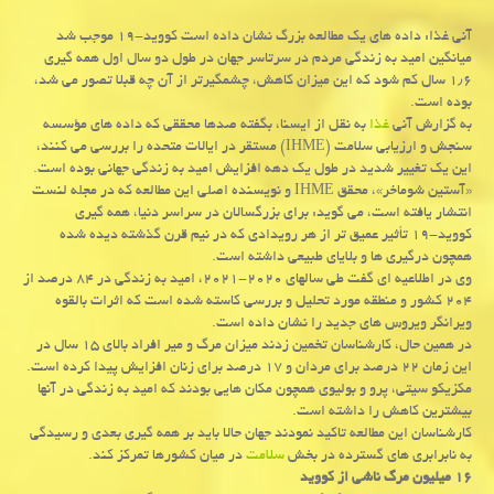
آنی غذا: داده های یک مطالعه بزرگ نشان داده است کووید-۱۹ موجب شد
میانگین امید به زندگی مردم در سرتاسر جهان در طول دو سال اول همه گیری
۱٫۶ سال کم شود که این میزان کاهش، چشمگیرتر از آن چه قبلا تصور می شد،
بوده است.
به گزارش آنی
غذا
به نقل از ایسنا، بگفته صدها محققی که داده های مؤسسه
سنجش و ارزیابی سلامت (IHME) مستقر در ایالات متحده را بررسی می کنند،
این یک تغییر شدید در طول یک دهه افزایش امید به زندگی جهانی بوده است.
«آستین شوماخر»، محقق IHME و نویسنده اصلی این مطالعه که در مجله لنست
انتشار یافته است، می گوید: برای بزرگسالان در سراسر دنیا، همه گیری
کووید-۱۹ تأثیر عمیق تر از هر رویدادی که در نیم قرن گذشته دیده شده
همچون درگیری ها و بلایای طبیعی داشته است.
وی در اطلاعیه ای گفت طی سالهای ۲۰۲۰-۲۰۲۱، امید به زندگی در ۸۴ درصد از
۲۰۴ کشور و منطقه مورد تحلیل و بررسی کاسته شده است که اثرات بالقوه
ویرانگر ویروس های جدید را نشان داده است.
در همین حال، کارشناسان تخمین زدند میزان مرگ و میر افراد بالای ۱۵ سال در
این زمان ۲۲ درصد برای مردان و ۱۷ درصد برای زنان افزایش پیدا کرده است.
مکزیکو سیتی، پرو و ​​بولیوی همچون مکان هایی بودند که امید به زندگی در آنها
بیشترین کاهش را داشته است.
کارشناسان این مطالعه تاکید نمودند جهان حالا باید بر همه گیری بعدی و رسیدگی
به نابرابری های گسترده در بخش
سلامت
در میان کشورها تمرکز کند.
۱۶ میلیون مرگ ناشی از کووید