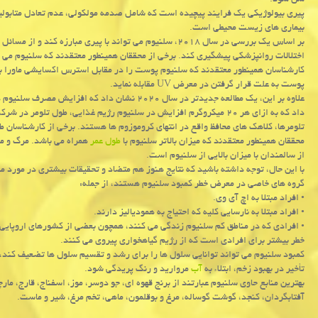
سن شود.
پیری بیولوژیکی یک فرایند پیچیده است که شامل صدمه مولکولی، عدم تعادل متابو
بیماری های زیست محیطی است.
بر اساس یک بررسی در سال ۲۰۱۸، سلنیوم می تواند با پیری مبارزه
اختلالات روانپزشکی پیشگیری کند. برخی از محققان همینطور معتقدند که سلنیوم می توا
پوست به علت قرار گرفتن در معرض UV مقابله نماید.
علاوه بر این، یک مطالعه جدیدتر در سال ۲۰۲۰ نشان دا
داد که به ازای هر ۲۰ میکروگرم افزایش در سلنیوم رژیم غذایی، طول تلومر در شرکت کنندگان در سن ۴۵ سالگی ۰.۴۲ درصد بیشتر بود.
تلومرها، کلاهک های محافظ واقع در انتهای کروموزوم ها هستند. برخی از کارشناسان ط
محققان همینطور معتقدند که میزان بالاتر سلنیوم با
طول عمر
همراه می باشد. مرگ و می
از سالمندان با میزان بالایی از سلنیوم است.
با این حال، توجه داشته باشید که نتایج هنوز هم متضاد و تحقیقات بیشتری در مورد م
گروه های خاصی در معرض خطر کمبود سلنیوم هستند، از جمله:
• افراد مبتلا به اچ آی وی.
• افراد مبتلا به نارسایی کلیه که احتیاج به همودیالیز دارند.
• افرادی که در مناطق کم سلنیوم زندگی می کنند، همچون بعضی از کشورهای اروپایی،
خطر بیشتر برای افرادی است که از رژیم گیاهخواری پیروی می کنند.
کمبود سلنیوم می تواند توانایی سلول ها را برای رشد و تقسیم سلول ها تضعیف کند، ک
تأخیر در بهبود زخم، ابتلاء به
آب
مروارید و رنگ پریدگی شود.
بهترین منابع حاوی سلنیوم عبارتند از برنج قهوه ای، جو دوسر، موز، اسفناج، قارج، مار
آفتابگردان، کنجد، گوشت گوساله، مرغ و بوقلمون، ماهی، تخم مرغ، شیر و ماست.