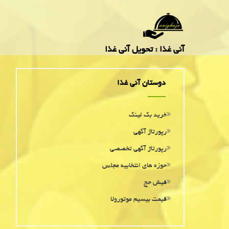
آنی غذا : تحویل آنی غذا
دوستان آنی غذا
خرید بک لینک
رپورتاژ آگهی
رپورتاژ آگهی تخصصی
حوزه های انتخابیه مجلس
فیش حج
قیمت بیسیم موتورولا