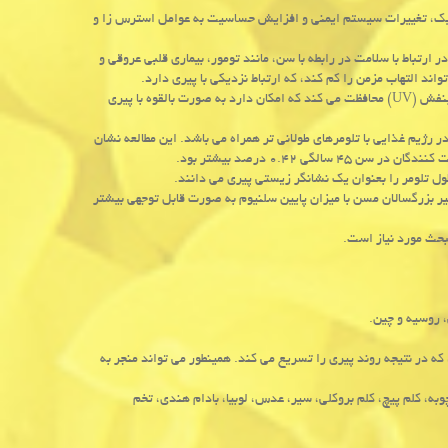
لیک، تغییرات سیستم ایمنی و افزایش حساسیت به عوامل استرس زا و
 کند و از مسائل در ارتباط با سلامت در رابطه با سن، مانند تومور، بیماری قلبی عروقی و
ند التهاب مزمن را کم کند، که ارتباط نزدیکی با پیری دارد.
کارشناسان همینطور معتقدند که سلنیوم پوست را در مقابل استرس اکسایشی ماورا بنفش (UV) محافظت می کند که امکان دارد به صورت بالقوه با پیری
د که افزایش مصرف سلنیوم در رژیم غذایی با تلومرهای طولانی تر همراه می باشد. این مطالعه نشان
ول تلومر را بعنوان یک نشانگر زیستی پیری می دانند.
ر بزرگسالان مسن با میزان پایین سلنیوم به صورت قابل توجهی بیشتر
بحث مورد نیاز است.
 روسیه و چین.
ه در نتیجه روند پیری را تسریع می کند. همینطور می تواند منجر به
چوبه، کلم پیچ، کلم بروکلی، سیر، عدس، لوبیا، بادام هندی، تخم