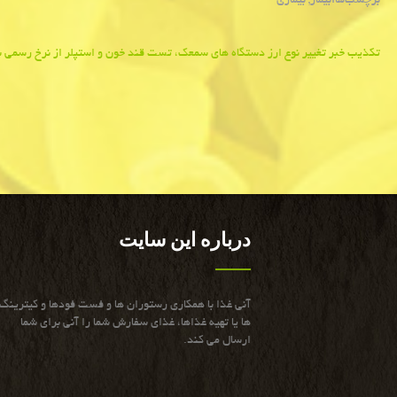
برچسب‌ها:
بیمار
,
بیماری
Post
تكذیب خبر تغییر نوع ارز دستگاه های سمعك، تست قند خون و استپلر از نرخ رسمی ب
navigation
درباره این سایت
آنی غذا با همكاری رستوران ها و فست فودها و كیترینگ
ها یا تهیه غذاها، غذای سفارش شما را آنی برای شما
ارسال می كند.