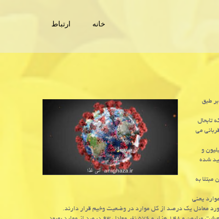
خانه
ارتباط
بر طبق
زایش آمار مبتلایان به بیماری کووید-۱۹ که تابحال
قربانی می
ی از آنست که شمار مبتلایان کروناویروس جدید در جهان به ۱۳ میلیون و
این بیماری تأیید شده
۱۴۸ هزار و ۵۷۶ نفر از بیماران مبتلا به
مورد ابتلای فعال در سراسر جهان، ۹۹ درصد موارد یعنی