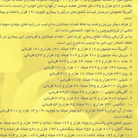
یافته و ۵۸۶ هزار و ۸۴۵ نفر معادل هفت درصد از موارد جان خودرا از دست داده اند.
آمریکا همچنان درصدر لیست کشوره
است.
از طرف دیگر برزیل و هند به لحاظ تعداد مبتلایان به ترتیب در رتبه های دوم و سوم جا
ناشی از کروناویروس را به خود اختصاص داده اند.
بنا بر گزارش پایگاه اطلاع رسانی “ورلداُمتر”، تعداد مبتلایان و قربانیان این بیماری در
لحظه انتشار این خبر به ترتیب به شرح زیر است:
۱. آمریکا سه میلیون و ۶۱۶ هزار و ۷۴۷ مبتلا، ۱۴۰ هزار و ۱۴۰ قربانی
۲. برزیل یک میلیون و ۹۷۰ هزار و ۹۰۹ مبتلا، ۷۵ هزار و ۵۲۳ قربانی
۳. هند ۹۷۰ هزار و ۱۶۹ مبتلا، ۲۴ هزار و ۹۲۹ قربانی
۴. روسیه ۷۴۶ هزار و ۳۶۹ مبتلا، ۱۱ هزار و ۷۷۰ قربانی
۵. پرو ۳۳۷ هزار و ۷۲۴ مبتلا، ۱۲ هزار و ۴۱۷ قربانی
۶. شیلی ۳۲۱ هزار و ۲۰۵ مبتلا، ۷۱۸۶ قربانی
۷. مکزیک ۳۱۷ هزار و ۶۳۵ مبتلا، ۳۶ هزار و ۹۰۶ قربانی
۸. آفریقای جنوبی ۳۱۱ هزار و ۴۹ مبتلا، ۴۴۵۳ قربانی
۹. اسپانیا ۳۰۴ هزار و ۵۷۴ مبتلا، ۲۸ هزار و ۴۱۳ قربانی
۱۰. انگلیس ۲۹۱ هزار و ۹۱۱ مبتلا، ۴۵ هزار و ۵۳ قربانی
بعد از آن ایر
گرفته است.
۱۱۱ هزار و ۱۴۶ مبتلا، کانادا با ۱۰۸ هزار و ۸۲۹ مبتلا و قطر با ۱۰۴ هزار و ۹۸۳ مبتلا تابحال بیش از ۱۰۰ هزار مبتلا به کرونا را گزارش داده اند.