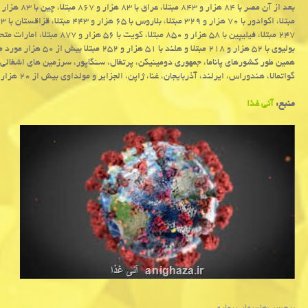
بولیوی با ۵۲ هزار و ۲۱۸ مبتلا و هلند با ۵۱ هزار و ۲۵۲ مبتلا بیش از ۵۰ هزار مورد مبتلاشدن را تابحال ثبت کرده اند.
همین طور کشورهای پاناما، جمهوری دومینیکن، پرتغال، سنگاپور، سرزمین های اشغالی،
گواتمالا، هندوراس، ایرلند، آذربایجان، غنا، ژاپن، الجزایر و مولداوی بیش از ۲۰ هزار مبتلا را تابحال ثبت کرده اند.
منبع:
آنی غذا