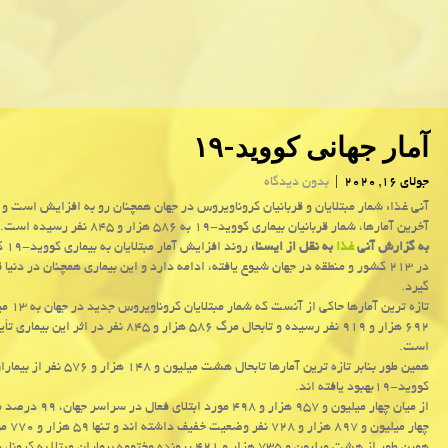
آمار جهانی كووید-۱۹
جولای 16, 2020
|
بدون دیدگاه
آنی غذا: شمار مبتلایان و قربانیان كروناویروس در جهان همچنان رو به افزایش است و 
آخرین آمارها، شمار قربانیان بیماری كووید-۱۹ به ۵۸۶ هزار و ۸۴۵ نفر رسیده است.
به گزارش آنی
غذا
به نقل از ایسنا،
روند اف
در ۲۱۳ کشور و منطقه در جهان شیوع یافته، ادامه دارد و این بیماری همچنان در دنیا 
گیرد.
تازه ترین آمارها حاک
۶۹۲ هزار و ۹۱۹ نفر رسیده و تابحال مرگ ۵۸۶ هزار و ۸۴۵ نفر در اثر 
است.
همین طور بنابر تازه ترین آمارها تابحال هشت میلیون و 
کووید-۱۹بهبود یافته اند.
از میان چهار میلیون و ۹۵۷ هزار و ۴۹۸ 
چهار میلیون و ۸۹۷ هزار و ۷۲۸ نفر وضعیت خفیف داشته اند و تنها ۵۹ هزار و ۷۷۰ مورد معادل یک درصد از کل موارد در وضعیت وخیم قرار دارند.