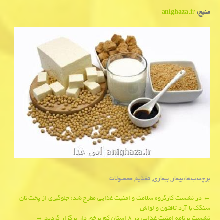
منبع:
anighaza.ir
برچسب‌ها:
بیمار
,
بیماری
,
تغذیه
,
محصولات
Post
←
در نشست كارگروه سلامت و امنیت غذایی مطرح شد؛ جلوگیری از پخت نان
سنگك با آرد تافتون و لواش
navigation
نشست برنامه امنیت غذایی در ۸ استان كم برخوردار برگزار گردید
→