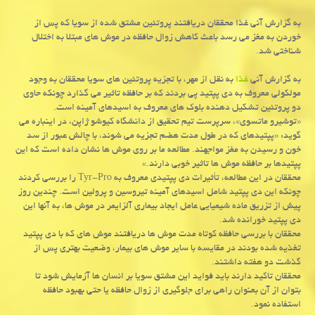
به گزارش آنی غذا محققان دریافتند پروتئین مشتق شده از سویا كه پس از
خوردن به مغز می رسد باعث كاهش زوال حافظه در موش های مبتلا به اختلال
شناختی شد.
به گزارش آنی
غذا
به نقل از مهر، با تجزیه پروتئین های سویا محققان به وجود
مولکولی معروف به دی پپتید پی بردند که بر حافظه تاثیر می گذارد چونکه حاوی
دو پروتئین تشکیل دهنده بلوک های معروف به اسیدهای آمینه است.
«توشیرو ماتسوی»، سرپرست تیم تحقیق از دانشگاه کیوشو ژاپن، در اینباره می
گوید: «پپتیدهای که در طول مدت هضم تجزیه می شوند، با چالش عبور از سد
خون و رسیدن به مغز مواجهند. مطالعه ما بر روی موش ها نشان داده است که این
پپتیدها بر حافظه موش ها تاثیر خوبی دارند.»
محققان در این مطالعه، تأثیرات دی پپتیدی معروف به Tyr-Pro را بررسی کردند
چونکه این دی پپتید شامل اسیدهای آمینه تیروسین و پرولین است. چندین روز
پیش از تزریق ماده شیمیایی عامل ایجاد بیماری آلزایمر در موش ها، به آنها این
دی پپتید خورانده شد.
محققان با بررسی حافظه کوتاه مدت موش ها دریافتند موش های که با دی پپتید
تغذیه شده بودند در مقایسه با سایر موش های بیمار، وضعیت بهتری پس از
گذشت دو هفته داشتند.
محققان تاکید دارند باید فواید این مشتق سویا بر انسان ها آزمایش شود تا
بتوان از آن بعنوان راهی برای جلوگیری از زوال حافظه یا حتی بهبود حافظه
استفاده نمود.