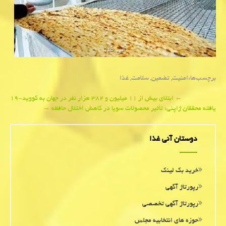
برچسب‌ها:
امنیت
,
تضمین
,
سلامت
,
غذا
Post
←
ابتلای بیش از ۱۱ میلیون و ۳۸۲ هزار نفر در جهان به كووید-۱۹
یافته محققان ژاپنی؛ تأثیر محصولات سویا در كاهش اختلال حافظه
→
navigation
دوستان آنی غذا
خرید بک لینک
رپورتاژ آگهی
رپورتاژ آگهی تخصصی
حوزه های انتخابیه مجلس