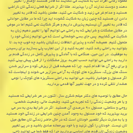
معمولا زمانی افراد لب به شکایت می گشایند که قادر هستند اوضاع را تغییر
دهند و دوست ندارند آن را بپذیرند. مثلا اگر از شرایط فعلی زندگی تان ناراضی
هستید و مدام غر می زنید و شکایت می کنید، مطمئن باشید که قادر به تغییر
دادن ان هستید که چنین زبان به شکایت گشوده اید چرا که ما در مقابل حوادثی
که قادر به تغییر آن نیستیم پذیرش داریم و هرگز شکایت نمی کنیم اما در عوض
در مقابل مشکلات و شرایطی که به راحتی می توانیم آنها را تغییر دهیم زبان به
شکایت می گشاییم. پس جای بسی خوشحالی است که می توانیم زندگی خود را
متحول کنیم. همیشه آماده و پذیرای اتفاقات زندگیتان باشید چه خوب چه بد، تا
بتوانید به راحتی رشد کنید، تجربه کنید و از این تجارب پلی بسازید برای رسیدن
به موفقیت. در این حین، هنگامی که با آمادگی و پذیرش کامل در زندگی قدم بر
دارید به راحتی می توانید حسب تجربه، بروز مشکلات را از قبل پیش بینی کنید
و برای رفع آن ها اقدام کنید. چرا که همیشه قبل از ریزش کوه و سرازیر شدن
سنگ های بزرگ، سنگریزه های کوچک به آرامی سرازیر می شوند و اینجاست که
اگر مسئول و هوشیار باشید، می توانید به راحتی سنگریزه های کوچک را نوعی
هشدار تلقی کرده و در جهت تغییر آنها قدمی بردارید
.
حال مطابق با توصیه های دکتر میثم شکری ساز، اکنون در هر شرایطی که هستید
و یا هر وضعیت زندگی را که تجربه می کنید، وضعیت مالی، وضعیت شخصی،
روحی و سلامتی، مسئول ۹۰ درصدی آن هستید. اگر در شرایط بدی به سر می
برید بپذیرید که خود مسئول به وجود آمدن چنین شرایطی در زندگی خود هستید
و یا به عبارت دیگر تقصیر خودتان است که در حال حاضر زندگی تان مطابق میل
تان نیست. خودتان را گول نزنید و با خود بیرحمانه صادق باشید و در پی تغییر
وضعیت زندگی تان قدم های اساسی بردارید چرا که فقط شما می توانید ناجی