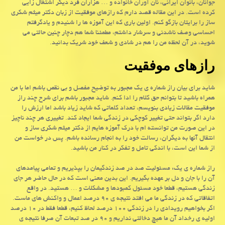
جوانان، بانوان ایرانی، نان آوران خانواده و … هزاران فرد دیگر اشتغال زایی
کرده است. در این مقاله قصد دارم که رازهای موفقیت از زبان دکتر میثم شکری
ساز را برایتان بازگو کنم. اولین باری که این آموزه ها را شنیدم و یادگرفتم
احساسی وصف ناشدنی و سرشار داشتم، مطمئنا شما هم دچار چنین حالتی می
شوید، در آن لحظه من را هم در شادی و شعف خود شریک بدانید
.
رازهای موفقیت
شاید برای بیان راز شماره ی یک مجبور به توضیح مفصل و بی نقص باشم اما با من
همراه باشید تا بتوانم حق کلام را ادا کنم. شاید مجبور باشم برای شرح چند راز
موفقیت مقالات زیادی بنویسم، تعداد کلماتی که شاید زیاد باشد اما ارزش را
دارد اگر بتواند حتی تغییر کوچکی در زندگی شما ایجاد کند. تغییری هر چند ناچیز
در این صورت من توانسته ام با درک آموزه هایم از دکتر میثم شکری ساز و
انتقال آنها به دیگران، رسالت خود را به انجام رسانده باشم. پس در خواست من
از شما این است، با اندکی تامل و تفکر در کنار من باشید
.
راز شماره ی یک: مسئولیت صد در صد زندگیمان را بپذیریم و تمامی پیامدهای
آن را با جان و دل بر عهده بگیریم. این بدین معنی است که در حال حاضر هر جای
زندگی هستیم، قطعا خود مسئول کمبودها و مشکلات و … هستید. در واقع
اتفاقاتی که در زندگی ما می افتد نتیجه ی ۹۰ درصد اعمال و واکنش های ماست.
اگر بخواهیم رویدادی را در زندگی ۱۰۰ درصد لحاظ کنیم، قطعا فقط در ۱۰ درصد
اولیه ی رخداد آن ما هیچ دخالتی نداریم و ۹۰ در صد تبعات آن صرفا نتیجه ی