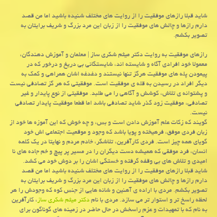
شاید قبلا رازهای موفقیت را از روایت های مختلف شنیده باشید اما من قصد
دارم رازها و چالش های موفقیت را از زبان این مرد بزرگ و شریف برایتان به
تصویر بكشم.
رازهای موفقیت به روایت دکتر میثم شکری ساز | معلمان و آموزش دهندگان،
معمولا خود افرادی آگاه و شایسته اند، شایستگانی بی دریغ و درخور که در
پیمودن پله های موفقیت هرگز تنها نیستند و دغدغه اشان همراهی و کمک به
دیگر افراد در رسیدن به قله ی موفقیت است. موفقیتی که هر گز تصادفی نیست
و پشتوانه ی تلاش، کوشش و آگاهی را می طلبد. موفقیتی از نوع پایدار و غیر
تصادفی، موفقیت زود گذر شاید تصادفی باشد اما قطعا موفقیت پایدار تصادفی
نیست
.
گویند که زکات علم آموزش دادن است و بس، و چه خوش که این آموزه ها خود از
زبان فردی موفق، فرهیخته و پویا باشد که وجود و موقعیت اجتماعی اش خود
گویای همه چیز است. فردی کارآفرین، تلاشگر، خادم مردم و نهایتا در یک کلمه
انسان، فرد موفقی که همیشه دست دیگران را در مسیر پر پیچ و خم جاده های نا
امیدی و تلاش های بی وقفه گرفته و خستگی اشان را بر دوش خود می کشد.
شاید قبلا رازهای موفقیت را از روایت های مختلف شنیده باشید اما من قصد
دارم رازها و چالش های موفقیت را از زبان این مرد بزرگ و شریف برایتان به
تصویر بکشم. مردی با اراده ی آهنین و شانه هایی از جنس کوه که وجودش را هر
لحظه راسخ تر و استوار تر می سازد. مردی با نام
دکتر میثم شکری ساز
، کارآفرین
به نام که با تمهیدات و عزم راسخش در حال حاضر در زمینه های گوناگون برای