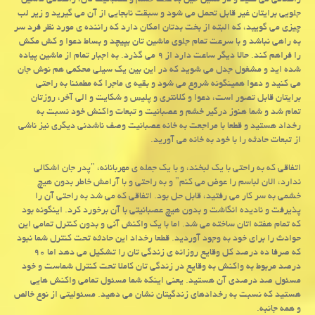
رانندگی می کنید و در همین حین به علت خشم و عصبانیت تان، رانندگی ماشین
جلویی برایتان غیر قابل تحمل می شود و سبقت نابجایی از آن می گیرید و زیر لب
چیزی می گویید، که البته از بخت بدتان امکان دارد که راننده ی مورد نظر فرد سر
به راهی نباشد و با سرعت تمام جلوی ماشین تان بپیچد و بساط دعوا و کش مکش
را فراهم کند. حالا دیگر ساعت دارد از ۹ می گذرد. به اجبار تمام از ماشین پیاده
شده اید و مشغول جدل می شوید که در این بین یک سیلی محکمی هم نوش جان
می کنید و دعوا همینگونه شروع می شود و بقیه ی ماجرا که مطمئنا به راحتی
برایتان قابل تصور است، دعوا و کلانتری و پلیس و شکایت و الی آخر، روزتان
تمام شد و شما هنوز درگیر خشم و عصبانیت و تبعات واکنش خود نسبت به
رخداد هستید و قطعا با مراجعت به خانه عصبانیت وصف ناشدنی دیگری نیز ناشی
از تبعات حادثه را با خود به خانه می آورید
.
اتفاقی که به راحتی با یک لبخند، و با یک جمله ی مهربانانه، "پدر جان اشکالی
ندارد، الان لباسم را عوض می کنم" و به راحتی و با آرامش خاطر بدون هیچ
خشمی به سر کار می رفتید، قابل حل بود. اتفاقی که می شد به راحتی آن را
پذیرفت و نادیده انگاشت و بدون هیچ عصبانیتی با آن برخورد کرد. اینگونه بود
که تمام هفته اتان ساخته می شد. اما با یک واکنش آنی و بدون کنترل تمامی این
حوادث را برای خود به وجود آوردید. قطعا رخداد این حادثه تحت کنترل شما نبود
که صرفا ده درصد کل وقایع روزانه ی زندگی تان را تشکیل می دهد اما ۹۰
درصد مربوط به واکنش به وقایع در زندگی تان کاملا تحت کنترل شماست و خود
مسئول صد درصدی آن هستید. یعنی اینکه شما مسئول تمامی واکنش هایی
هستید که نسبت به رخدادهای زندگیتان نشان می دهید. مسئولیتی از نوع خالص
و همه جانبه
.