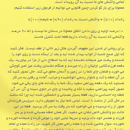
تمامی واکنش های ما نسبت به آن رویداد است
.
معمولا برای باز گو کردن چنین قانونی می توانیم از فرمول زیر استفاده کنیم
:
رخداد (۱۰%) + واکنش نسبت به رخداد (۹۰%) = نتیجه(۱۰۰
%)
۱۰
درصد اولیه ی روی دادن اتفاق معمولا در دستان ما نیست و اما ۹۰ درصد
واکنشی که نسبت به آن رخداد داریم قطعا تحت کنترل ماست
.
برای روشن تر شدن این مفهوم، آوردن مثال زیر خالی از لطف نیست. فکر کنید
که اول صبح شنبه از خواب بیدار شده اید و بعد از اینکه دست و روی خود را
شسته و پشت میز صبحانه نشسته اید که به اصطلاح دلی از عزا در بیاورید، یک
دفعه فرزندکلاس اولیتان از راه میرسد و هنگام نشستن پشت میز لمبر کوچکی
می خورد و فنجان چای شما را در زمین و آسمان معلق می کند. حال تصور کنید که
در آن لحظه با کت و شلوار رسمی اتوکشیده و مرتب، آماده ی رفتن به سر کار
هستید که یک دفعه پیراهن سفید رنگ شما با رنگدانه های چای یکی می شود.
تصور کنید پیراهنی سفید با لکه ی پاشیده ی چای در جلوی سینه ی آن. در آن
لحظه چه احساسی دارید، قطعا بسیار عصبانی و خشمگین شده اید چرا که ساعت
در حال گذر از ساعت ۸ است، لباس شما نیاز به تعویض دارد، سرویس فرزندتان
هنوز از راه نرسیده و می خواهید که سر وقت به سر کار برسید. قطعا در این
حالت دو واکنش خاص نشان می دهید، اگر همان لحظه عصبانی شده و بر سر
فرزند و همسر خود داد بزنید و سریعا لباس خود را عوض کرده و صبحانه خورده و
نخورده، سوار ماشین شده و با عجله راهی محل کار شوید، در راه با عجله ی تمام