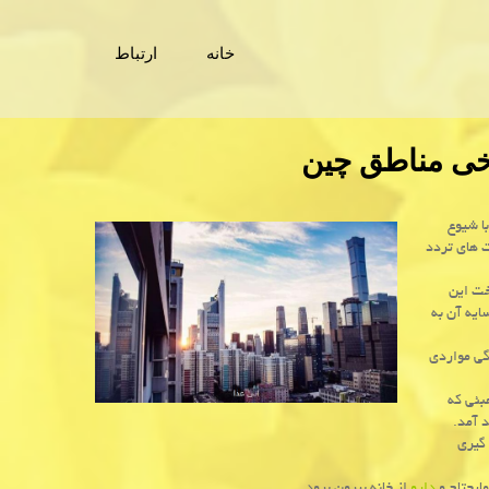
خانه
ارتباط
خی مناطق چین
ا شیوع
ت های تردد
خت این
ایه آن به
گی مواردی
بئی که
د آمد.
 گیری