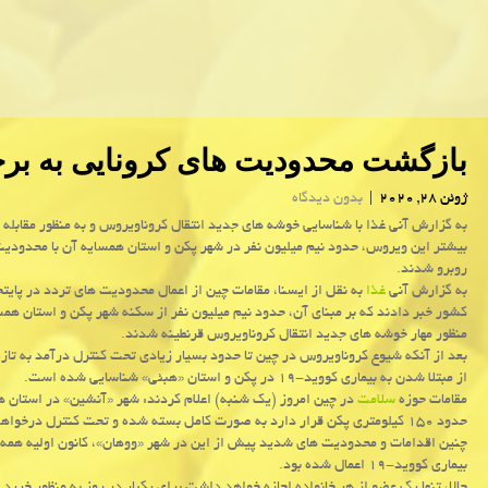
بازگشت محدودیت های كرونایی به بر
ژوئن 28, 2020
|
بدون دیدگاه
به گزارش آنی غذا با شناسایی خوشه های جدید انتقال كروناویروس و به منظور مقابله ب
بیشتر این ویروس، حدود نیم میلیون نفر در شهر پكن و استان همسایه آن با محدودی
روبرو شدند.
به گزارش آنی
غذا
به نقل از ایسنا، مقامات چین از اعمال محدودیت های تردد در پایت
کشور خبر دادند که بر مبنای آن، حدود نیم میلیون نفر از سکنه شهر پکن و استان همس
منظور مهار خوشه های جدید انتقال کروناویروس قرنطینه شدند.
بعد از آنکه شیوع کروناویروس در چین تا حدود بسیار زیادی تحت کنترل درآمد به تاز
از مبتلا شدن به بیماری کووید-۱۹ در پکن و استان «هبئی» شناسایی شده است.
مقامات حوزه
سلامت
در چین امروز (یک شنبه) اعلام کردند: شهر «آنشین» در استان ه
حدود ۱۵۰ کیلومتری پکن قرار دارد به صورت کامل بسته شده و تحت کنترل درخواه
چنین اقدامات و محدودیت های شدید پیش از این در شهر «ووهان»، کانون اولیه همه
بیماری کووید-۱۹ اعمال شده بود.