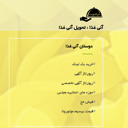
آنی غذا : تحویل آنی غذا
دوستان آنی غذا
خرید بک لینک
رپورتاژ آگهی
رپورتاژ آگهی تخصصی
حوزه های انتخابیه مجلس
فیش حج
قیمت بیسیم موتورولا