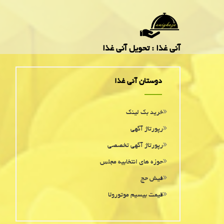
آنی غذا : تحویل آنی غذا
دوستان آنی غذا
خرید بک لینک
رپورتاژ آگهی
رپورتاژ آگهی تخصصی
حوزه های انتخابیه مجلس
فیش حج
قیمت بیسیم موتورولا