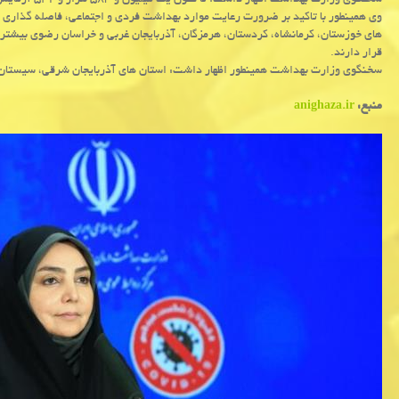
سخنگوی وزارت بهداشت اظهار داشت: تا کنون یک میلیون و ۵۸۳ هزار و ۵۴۲ آزمایش تشخیص کووید۱۹ در کشور انجام شده است.
وی همینطور با تاکید بر ضرورت رعایت موارد بهداشت فردی و اجتماعی، فاصله گذاری
قرار دارند.
سخنگوی وزارت بهداشت همینطور اظهار داشت: استان های آذربایجان شرقی، سیستان و 
منبع:
anighaza.ir