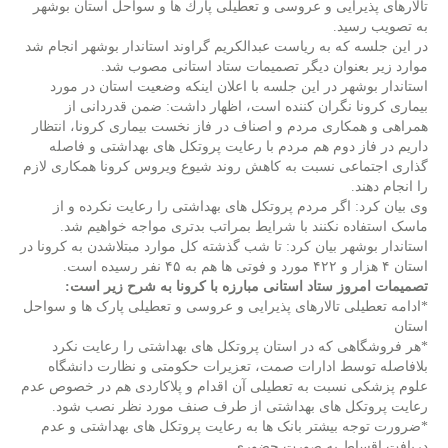
تالارهای پذیرایی و عروسی و تعطیلی پارك ها و سواحل استان بوشهر
به تصویب رسید.
در این جلسه که به ریاست عبدالکریم گراوند استاندار بوشهر انجام شد
موارد زیر بعنوان دیگر تصمیمات ستاد استانی مصوب شد.
استاندار بوشهر در این جلسه با اعلان اینکه وضعیت استان در مورد
بیماری کرونا نگران کننده است، اظهار داشت: ضمن قدردانی از
همراهی و همکاری مردم و اصناف در فاز نخست بیماری کرونا، انتظار
داریم در فاز دوم هم مردم با رعایت پروتکل های بهداشتی و فاصله
گذاری اجتماعی نسبت به کاهش روند شیوع ویروس کرونا همکاری لازم
را انجام دهند.
وی بیان کرد: اگر مردم پروتکل های بهداشتی را رعایت نکرده و از
ماسک استفاده نکنند با شرایط بمراتب بدتری مواجه خواهیم شد.
استاندار بوشهر بیان کرد: تا شب گذشته کل موارد مبتلاشدن به کرونا در
استان ۴ هزار و ۴۲۲ مورد و فوتی ها هم به ۴۵ نفر رسیده است.
تصمیمات امروز ستاد استانی مبارزه با کرونا به شرح زیر است:
*ادامه تعطیلی تالارهای پذیرایی و عروسی و تعطیلی پارک ها و سواحل
استان
*هر فروشگاهی که در استان پروتکل های بهداشتی را رعایت نکرد
بلافاصله توسط ادارات صمت، تعزیرات حکومتی و نظارت دانشگاه
علوم پزشکی نسبت به تعطیلی آن اقدام و پلاکاردی هم در خصوص عدم
رعایت پروتکل های بهداشتی از طرف صنف مورد نظر نصب شود.
*ضرورت توجه بیشتر بانک ها به رعایت پروتکل های بهداشتی و عدم
دریافت اقساط به صورت حضوری