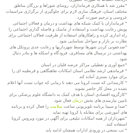
*مقرر شد با همکاری فرمانداران، روسای شوراها و بزرگان مناطق
مختلف استان، فرهنگ سازی لازم برای جلوگیری از برگزاری مراسمات
عروسی و ترحیم صورت گیرد.
* فرمانداران با کمک شبکه های بهداشت و درمان و فعالان اجتماعی
پویش رعایت بهداشت و استفاده از ماسک و فاصله گذاری اجتماعی را
راه اندازی کرده و راهکارهای استفاده از ظرفیت فعالان اجتماعی برای
نظارت بر بازار و سواحل شناسایی شود.
*ضدعفونی کردن شهرها توسط شهرداریها و رعایت جدی پروتکل های
بهداشتی در ترمینال های مسافری، فرودگاه و اسکله ها و بنادر دنبال
شود.
*جمع آوری و تعطیلی مراکز عرضه قلیان در استان
* فرماندهی ارشد نظامی استان امکانات نقاهتگاهی و قرنطینه ای را
برای موارد بستری آماده کند.
* کارمندانی که تست کرونا می دهند تا زمانی که جواب تست آنها اعلام
نشده در محل کار حاضر نشوند.
*کارگروه اقتصادی استان با هدف کمک به دانشگاه علوم پزشکی برای
تامین نیازمندی های بخش
درمان
فعال شود.
*صدا و سیما برنامه تلویزیونی ساعت
سلامت
را فعال کرده و برنامه
های آموزشی برای مقابله با کرونا تهیه نماید.
*شهرداران از همه امکانات تبلیغی برای آگهی در مورد ویروس کرونا
استفاده کنند.
* تب سنجی در ورودی ادارات همچنان ادامه یابد