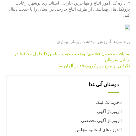
* اداره کل امور اتباع و مهاجرین خارجی استانداری بوشهر، رعایت
پروتکل های بهداشتی از طرف اتباع خارجی در استان را با جدیت دنبال
کند.
برچسب‌ها:
آموزش
,
بهداشت
,
بیمار
,
بیماری
Post
←
یافته محققان فنلاندی؛ وضعیت خوب ویتامین D عامل محافظ در
مقابل سرطان
navigation
نگرانی از موج دوم كووید-۱۹ در آلمان
→
دوستان آنی غذا
خرید بک لینک
رپورتاژ آگهی
رپورتاژ آگهی تخصصی
حوزه های انتخابیه مجلس