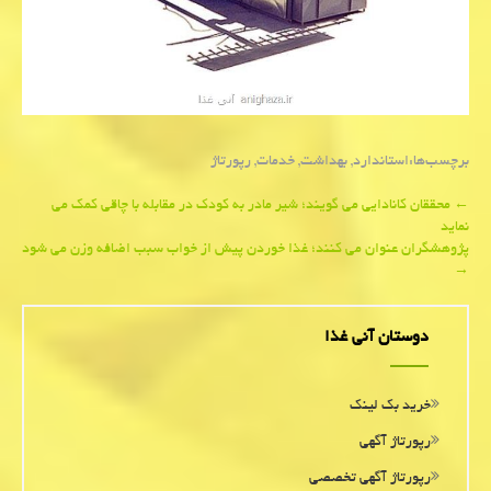
برچسب‌ها:
استاندارد
,
بهداشت
,
خدمات
,
رپورتاژ
Post
←
محققان كانادایی می گویند؛ شیر مادر به كودك در مقابله با چاقی كمك می
نماید
navigation
پژوهشگران عنوان می كنند؛ غذا خوردن پیش از خواب سبب اضافه وزن می شود
→
دوستان آنی غذا
خرید بک لینک
رپورتاژ آگهی
رپورتاژ آگهی تخصصی