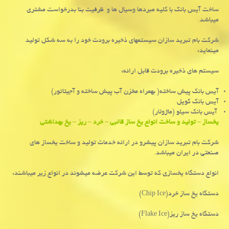
ساخت آیس بانک با کلیه مبردها وسیال ها و ظرفیت بنا بدرخواست مشتری
میباشد.
شرکت بام تبرید سازان سیستمهای ذخیره برودت خود را به سه شکل تولید
مینماید:
سیستم های ذخیره برودت قابل ارائه:
آیس بانک پیش ساخته
)
بهمراه مخزن آب پیش ساخته و آجیتاتور
(
آیس بانک کویل
آیس بانک سیلو (ماژولار
(
یخساز
–
تولید و ساخت انواع یخ ساز قالبی
–
خرد
–
ریز
–
یخ بهداشتی
شرکت بام تبرید سازان پیشرو در ارائه خدمات تولید و ساخت یخساز های
صنعتی در ایران میباشد.
انواع دستگاه یخسازی که توسط این شرکت عرضه میشوند در انواع زیر میباشند:
دستگاه یخ ساز خرد
(Chip Ice)
دستگاه یخ ساز ریز
(Flake Ice)