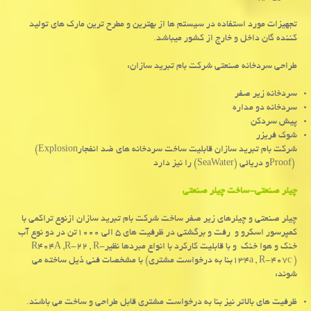
تجهیزات مورد استفاده در سیستم ها از بهترین و مطرح ترین مارک های تولید
کننده گان داخل و خارج از کشور میباشد.
طراحی سردخانه صنعتی شرکت بام تبرید سازان
:
سردخانه زیر صفر
سردخانه دو مداره
پیش سردکن
شوک فریزر
شرکت بام تبرید سازان قابلیت ساخت سردخانه های ضد انفجار
(Explosion
Proof)
و دریائی
(SeaWater)
را نیز دارد
چیلر صنعتی-ساخت چیلر صنعتی
چیلر صنعتی و چیلرهای زیر صفر ساخت شرکت بام تبرید سازان ازنوع تراکمی با
کمپرسور اسکرو و رفت و برگشتی در ظرفیت های ۵ الی ۱۰۰۰تن در دو نوع آب
خنک و هوا خنک و با قابلیت کارکرد با انواع مبردها نظیر
R404A ,R-22 , R-
134a , R-407c )
بنا به درخواست مشتری) با مشخصات فنی ذیل ساخته می
شوند:
ظرفیت های بالاتر نیز بنا به درخواست مشتری قابل طراحی و ساخت می باشند.