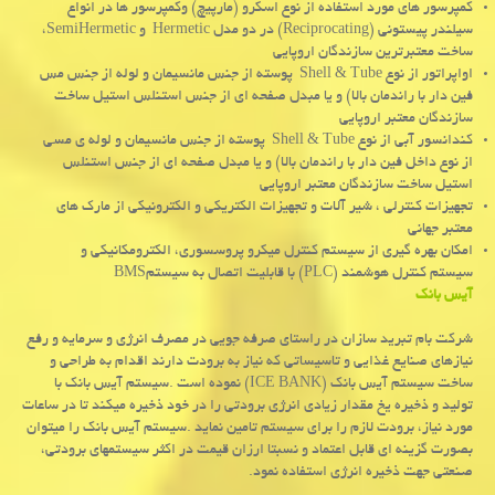
کمپرسور های مورد استفاده از نوع اسکرو (مارپیچ) وکمپرسور ها در انواع
سیلندر پیستونی
(Reciprocating)
در دو مدل
Hermetic
و
SemiHermetic
،
ساخت معتبرترین سازندگان اروپایی
اواپراتور از نوع
Shell & Tube
پوسته از جنس مانسیمان و لوله از جنس مس
فین دار با راندمان بالا) و یا مبدل صفحه ای از جنس استنلس استیل ساخت
سازندگان معتبر اروپایی
کندانسور آبی از نوع
Shell & Tube
پوسته از جنس مانسیمان و لوله ی مسی
از نوع داخل فین دار با راندمان بالا) و یا مبدل صفحه ای از جنس استنلس
استیل ساخت سازندگان معتبر اروپایی
تجهیزات کنترلی ، شیر آلات و تجهیزات الکتریکی و الکترونیکی از مارک های
معتبر جهانی
امکان بهره گیری از سیستم کنترل میکرو پروسسوری، الکترومکانیکی و
سیستم کنترل هوشمند
(PLC)
با قابلیت اتصال به سیستم
BMS
آیس بانک
شرکت بام تبرید سازان در راستای صرفه جویی در مصرف انرژی و سرمایه و رفع
نیازهای صنایع غذایی و تاسیساتی که نیاز به برودت دارند اقدام به طراحی و
ساخت سیستم آیس بانک
(ICE BANK)
نموده است
.
سیستم آیس بانک با
تولید و ذخیره یخ مقدار زیادی انرژی برودتی را در خود ذخیره میکند تا در ساعات
مورد نیاز، برودت لازم را برای سیستم تامین نماید
.
سیستم آیس بانک را میتوان
بصورت گزینه ای قابل اعتماد و نسبتا ارزان قیمت در اکثر سیستمهای برودتی،
صنعتی جهت ذخیره انرژی استفاده نمود.