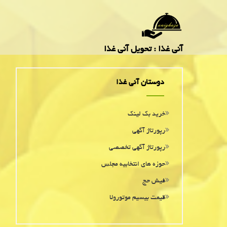
آنی غذا : تحویل آنی غذا
دوستان آنی غذا
خرید بک لینک
رپورتاژ آگهی
رپورتاژ آگهی تخصصی
حوزه های انتخابیه مجلس
فیش حج
قیمت بیسیم موتورولا