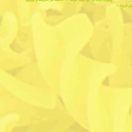
←
ركورد مرگ بر اثر كرونا ظرف ۲۴ ساعت در مكزیك و برزیل
ل كرونا
→