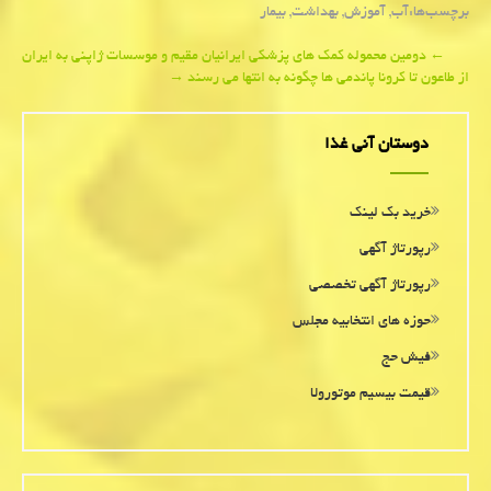
برچسب‌ها:
آب
,
آموزش
,
بهداشت
,
بیمار
Post
←
دومین محموله كمك های پزشكی ایرانیان مقیم و موسسات ژاپنی به ایران
از طاعون تا كرونا پاندمی ها چگونه به انتها می رسند
→
navigation
دوستان آنی غذا
خرید بک لینک
رپورتاژ آگهی
رپورتاژ آگهی تخصصی
حوزه های انتخابیه مجلس
فیش حج
قیمت بیسیم موتورولا