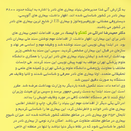
به گزارش آنی غذا مدیرعامل بنیاد بیماری های نادر با اشاره به اینكه حدود ۴۸۰۰
بیمار نادر در كشور شناسایی شده اند، اظهار داشت: بیماری های آلوپسی،
دیستروفی عضلانی، نوروفیبروماتوز و بیماری EB از شایع ترین بیماری های نادر
در كشور می باشند.
دکتر حمیدرضا ادراکی در
گفتگو
با ایسنا،
در مورد اقدامات انجمن بیماری های
نادر برای این بیماران، اظهار داشت: از اقدامات مهم نوشتن سند ملی بیماران نادر
بود. در ابتدا پیش نویس این سند نوشته شد و وظیفه مهم و اساسی هر نهاد و
سازمان در قبال این بیماران مشخص گردید، سپس این سند به شخص وزیر
بهداشت ارائه شد و ایشان بنیاد بیماری های نادر ایران را با همکاری دانشگاه
علوم پزشکی تهران موظف به تهیه پیش نویس این سند کردند. طی جلسات
مختلف با معاونت پژوهشی دانشگاه علوم پزشکی تهران و کمیته های علمی و
تحقیقاتی متعدد، اولا بیماری های نادر معرفی و شناسایی شدند و ثانیا وظایف هر
دستگاه به صورت دقیق تبیین شد.
وی ادامه داد: سند تکمیل شده باردیگر به وزارت بهداشت عرضه شد. مقرر
است این سند ابتدا به دست رئیس جمهور برسد و سپس برای هیئت وزیران
ابلاغ کنند تا هر دستگاه اطلاعات کافی در مورد وظایف خویش را بداند.
ادراکی یکی دیگر از اقدامات مهم این بنیاد را نگارش، چاپ و انتشار اطلس
بیماری های نادر خواند و خاطرنشان کرد: این بیماری ها را شناسایی کردیم و
تابحال ۳۵۳ نوع بیماری نادر در مناطق مختلف کشور شناخته شده اند. میزان شیوع
بیماری در مناطق مختلف متفاوت می باشد. امکان دارد نوعی از بیماری نادر در
کشور ما شناسایی شود که در نقاط دیگر دنیا نباشد یا تنها در منطقه ای خاص