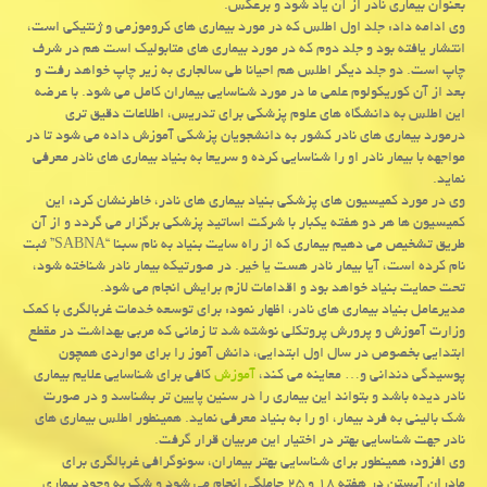
بعنوان بیماری نادر از آن یاد شود و برعکس.
وی ادامه داد: جلد اول اطلس که در مورد بیماری های کروموزمی و ژنتیکی است،
انتشار یافته بود و جلد دوم که در مورد بیماری های متابولیک است هم در شرف
چاپ است. دو جلد دیگر اطلس هم احیانا طی سالجاری به زیر چاپ خواهد رفت و
بعد از آن کوریکولوم علمی ما در مورد شناسایی بیماران کامل می شود. با عرضه
این اطلس به دانشگاه های علوم پزشکی برای تدریس، اطلاعات دقیق تری
درمورد بیماری های نادر کشور به دانشجویان پزشکی آموزش داده می شود تا در
مواجهه با بیمار نادر او را شناسایی کرده و سریعا به بنیاد بیماری های نادر معرفی
نماید.
وی در مورد کمیسیون های پزشکی بنیاد بیماری های نادر، خاطرنشان کرد: این
کمیسیون ها هر دو هفته یکبار با شرکت اساتید پزشکی برگزار می گردد و از آن
طریق تشخیص می دهیم بیماری که از راه سایت بنیاد به نام سبنا “SABNA” ثبت
نام کرده است، آیا بیمار نادر هست یا خیر. در صورتیکه بیمار نادر شناخته شود،
تحت حمایت بنیاد خواهد بود و اقدامات لازم برایش انجام می شود.
مدیرعامل بنیاد بیماری های نادر، اظهار نمود: برای توسعه خدمات غربالگری با کمک
وزارت آموزش و پرورش پروتکلی نوشته شد تا زمانی که مربی بهداشت در مقطع
ابتدایی بخصوص در سال اول ابتدایی، دانش آموز را برای مواردی همچون
پوسیدگی دندانی و… معاینه می کند،
آموزش
کافی برای شناسایی علایم بیماری
نادر دیده باشد و بتواند این بیماری را در سنین پایین تر بشناسد و در صورت
شک بالینی به فرد بیمار، او را به بنیاد معرفی نماید. همینطور اطلس بیماری های
نادر جهت شناسایی بهتر در اختیار این مربیان قرار گرفت.
وی افزود: همینطور برای شناسایی بهتر بیماران، سونوگرافی غربالگری برای
مادران آبستن در هفته ۱۸ و ۲۵ حاملگی انجام می شود و شک به وجود بیماری