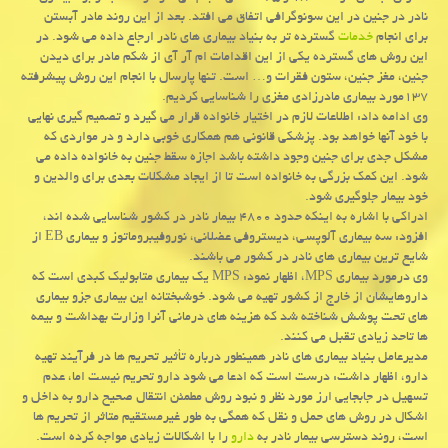
نادر در جنین در این سونوگرافی اتفاق می افتد. بعد از این روند مادر آبستن
برای انجام
خدمات
گسترده تر به بنیاد بیماری های نادر ارجاع داده می شود. در
این روش های گسترده یکی از این اقدامات ام آر آی از شکم مادر برای دیدن
جنین، مغز جنین، ستون فقرات و… است. تنها پارسال با انجام این روش پیشرفته
۱۳۷مورد بیماری مادرزادی مغزی را شناسایی کردیم.
وی ادامه داد: اطلاعات لازم در اختیار خانواده قرار می گیرد و تصمیم گیری نهایی
با خود آنها خواهد بود. پزشکی قانونی هم همکاری خوبی دارد و در مواردی که
مشکل جدی برای جنین وجود داشته باشد اجازه سقط جنین به خانواده داده می
شود. این کمک بزرگی به خانواده است تا از ایجاد مشکلات بعدی برای والدین و
خود بیمار جلوگیری شود.
ادراکی با اشاره به اینکه حدود ۴۸۰۰ بیمار نادر در کشور شناسایی شده اند،
افزود: سه بیماری آلوپسی، دیستروفی عضلانی، نوروفیبروماتوز و بیماری EB از
شایع ترین بیماری های نادر در کشور می باشند.
وی درمورد بیماری MPS، اظهار نمود: MPS یک بیماری متابولیک کبدی است که
داروهایشان از خارج از کشور تهیه می شود. خوشبختانه این بیماری جزو بیماری
های تحت پوشش شناخته شد که هزینه های درمانی آنرا وزارت بهداشت و بیمه
ها تاحد زیادی تقبل می کنند.
مدیرعامل بنیاد بیماری های نادر همینطور درباره تأثیر تحریم ها در فرآیند تهیه
دارو، اظهار داشت: درست است که ادعا می شود دارو تحریم نیست اما، عدم
تسهیل در جابجایی ارز مورد نظر و نبود روش مطمئن انتقال صحیح دارو به داخل و
اشکال در روش های حمل و نقل که همگی به طور غیرمستقیم متاثر از تحریم ها
است، روند دسترسی بیمار نادر به
دارو
را با اشکالات زیادی مواجه کرده است.