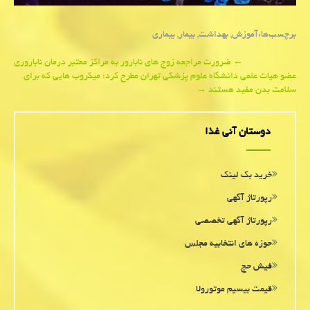
برچسب‌ها:
آموزش
,
بهداشت
,
بیمار
,
بیماری
Post
←
ضرورت مراجعه زوج های نابارور به مراكز معتبر درمان ناباروری
عضو هیات علمی دانشگاه علوم پزشكی تهران مطرح كرد؛ میكروب هایی كه برای
navigation
سلامت بدن مفید هستند
→
دوستان آنی غذا
خرید بک لینک
رپورتاژ آگهی
رپورتاژ آگهی تخصصی
حوزه های انتخابیه مجلس
فیش حج
قیمت بیسیم موتورولا