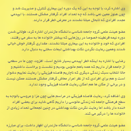
وی اشاره کرد: با توجه به این که یک دوره این بیماری کنترل و مدیریت شد و
چون هنوز معین نمی باشد که چه تعداد افراد گرفتار مشکل هستند، با ایپدمی
مجدد افرادی که تابحال مبتلا نشدند در معرض خطر قرار دارند.
عضو هیئت علمی گروه جامعه شناسی دانشگاه مازندران اشاره کرد: طولانی شدن
دوره نیمه قرنطینه خصوصا در روزهایی که بیشتر خانواده ها به سفر می رفتند،
افرادی که خود و خانواده به این بیماری مبتلا نشدند، مقداری گرفتار خوش خیالی
شدند وهمین رعایت نگردن نکات بهداشتی تبعات سختی به دنبال دارد.
رضایی با اشاره به اینکه خطر اپیدمی بسیار شایع است، افزود: چون ما در سطحی
از جامعه قرار داریم که همه باهم مانوس بودیم و نشست و برخاست داشتیم و
حالا انتخاب سبک زندگی دیگری که ناچاریم فاصله فیزیکی را رعایت نماییم دشوار
است و هم برای افرادی که از نظر امرار معاش گرفتار مشکل هستند ممکن نیست
و در برخی از مکان ها هم امکان رعایت فاصله فیزیکی وجود ندارد.
وی اضافه کرد: رعایت فاصله فیزیکی در مراسم هایی چون عزا و عروسی باتوجه به
سطح فرهنگی جامعه که زندگی مانوسی را داریم گاهی شاید برای بعضی افراد
خنده دار باشد اما رعایت نکردن نکات بهداشتی در چنین تجمعاتی تعداد زیادی از
خانواده ها را درگیر می کند.
عضو هیئت علمی گروه جامعه شناسی دانشگاه مازندران اظهار داشت: برای مبارزه