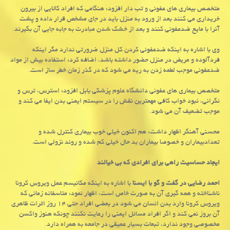
متخصص بیماری های عفونی و تب دار افزود: هنگامی که افراد کالایی از بیرون
خریداری می کنند بعد از ورود به منزل باید در جای مشخص قرار داده و پشت
آنرا با مایع ضدعفونی کنند و بعد از خشک شدن مبادرت به جابه جایی آن بگیرند.
وی با اشاره به اینکه ضدعفونی کردن کل منزل ضرورتی ندارد مگر اینکه
فردآلوده و مریض در منزل حضور داشته باشد، اضافه کرد: استفاده بیش از مواد
ضدعفونی موجب لطمه زدن به ریه می شود که در گذر زمان خطر ساز است.
متخصص بیماری های عفونی دانشگاه علوم پزشکی بابل افزود: استرس، ترس و
نگرانی، نبود خواب کافی مهمترین نقش را در سیستم ایمنی بدن ایفا می کند و
موجب تضعیف آن می شود.
محسنی آهنگر اظهار داشت: هم اکنون خیلی خوب بیماری کنترل شده و
تعدادبیماران و خصوصا بیماران بد حال خیلی کم شده و روند نزولی است.
ایجاد حساسیت راهی برای افرادی که بی خیالند
احمد رضایی در گفت و گو با ایسنا
با اشاره به اینکه مکانیسم عمل ویروس کرونا
ناشناخته و همه گیری آن به صورت خاص است، اظهار نمود: متاسفانه زمانی که
ویروس کرونا وارد بدن انسان می شود در بعضی افراد حتی ۱۴ روز اثرات ظاهری
آن بروز نمی کند و اگر افراد مسائل ایمنی را رعایت نکنند چونکه هنوز واکسن
مخصوصی وجود ندارد، تبعات بسیار عمیقی در جامعه به همراه دارد.