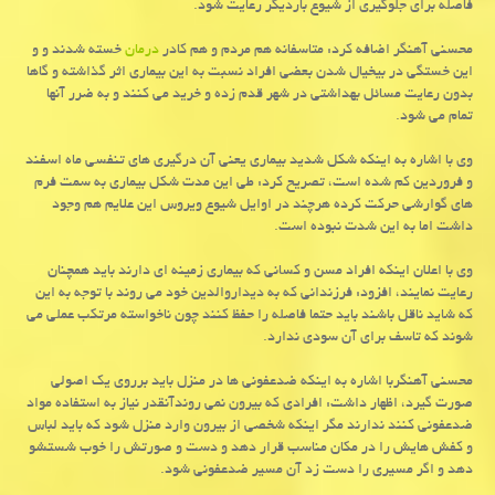
فاصله برای جلوگیری از شیوع باردیگر رعایت شود.
محسنی آهنگر اضافه کرد: متاسفانه هم مردم و هم کادر
درمان
خسته شدند و و
این خستگی در بیخیال شدن بعضی افراد نسبت به این بیماری اثر گذاشته و گاها
بدون رعایت مسائل بهداشتی در شهر قدم زده و خرید می کنند و به ضرر آنها
تمام می شود.
وی با اشاره به اینکه شکل شدید بیماری یعنی آن درگیری های تنفسی ماه اسفند
و فروردین کم شده است، تصریح کرد: طی این مدت شکل بیماری به سمت فرم
های گوارشی حرکت کرده هرچند در اوایل شیوع ویروس این علایم هم وجود
داشت اما به این شدت نبوده است.
وی با اعلان اینکه افراد مسن و کسانی که بیماری زمینه ای دارند باید همچنان
رعایت نمایند، افزود: فرزندانی که به دیداروالدین خود می روند با توجه به این
که شاید ناقل باشند باید حتما فاصله را حفظ کنند چون ناخواسته مرتکب عملی می
شوند که تاسف برای آن سودی ندارد.
محسنی آهنگربا اشاره به اینکه ضدعفونی ها در منزل باید برروی یک اصولی
صورت گیرد، اظهار داشت: افرادی که بیرون نمی روندآنقدر نیاز به استفاده مواد
ضدعفونی کنند ندارند مگر اینکه شخصی از بیرون وارد منزل شود که باید لباس
و کفش هایش را در مکان مناسب قرار دهد و دست و صورتش را خوب شستشو
دهد و اگر مسیری را دست زد آن مسیر ضدعفونی شود.