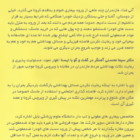
آنی غذا: مازندران چند ماهی از ورود بیماری شوم و بدقدم كرونا می گذرد، خیلی
از دوستان، آشنا و حتی بستگان نزدیك خودرا هنگامی كه شرایط بسیار بد قرار
داشتیم از دست دادیم، حدودا همه مردم می دانند كه بعد از ورود به منزل باید
دست های خودرا شستشو دهند و چه پول هایی كه در خرید ماسك، دستكش و
مواد ضدعفونی كننده خرج شد و حالا كمی اوضاع بهتر شده اما عده ای متاسفانه با
بیخیالی خود و رعایت نكردن فاصله فیزیكی و مسائل بهداشتی هم به خود و هم به
جامعه ضرر می زند و موجب شروع بحران دیگری می شوند.
دکتر سیما محسنی آهنگر در گفت و گو با ایسنا
اظهار نمود: مسئولیت پذیری و
رعایت نکات بهداشتی مردم مازندران در مقابله با ویروس کرونا موجب عبور از
بحران شد.
وی با اشاره به اینکه رعایت نکردن مسائل بهداشتی بازگشت باردیگر بحران را به
همراه دارد، اشاره کرد: فاصله گذاری اجتماعی و استفاده از ماسک خصوصا در
مکان های شلوغ و پرتردد مهمترین نکته در پیش گیری از ویروس کرونا و همه
گیری آن است.
متخصص بیماری های عفونی و تب دار دانشگاه علوم پزشکی بابل اشاره کرد:
مغازه دارها شامل سوپر مارکت ها، میوه فروشی ها و غیره باید مواد ضدعفونی در
بیرون مغازه بگذارند تا هر شخص پیش از ورود دست های خودرا ضدعفونی کند
و همین طور در ورود و خروج افراد و تعداد آنها دقت لازم به عمل آید تا حداقل