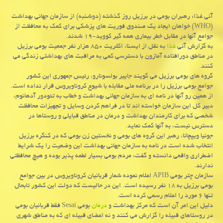
آنی غذا: رهبران بومی در برزیل روز گذشته (دوشنبه) از سازمان جهانی بهداشت
(WHO) خواهان ایجاد یك صندوق فوریت های پزشكی برای كمك به محافظت از
جوامع آنها در مقابل خطر بیماری همه گیر كووید-۱۹ شدند.
به گزارش آنی
غذا
به نقل از ایسنا، اکثریتِ ۸۵۰ هزار نفر جمعیت بومی برزیل
در مناطق دورافتاده آمازون با دسترسی کمی به مراقبت های بهداشتی زندگی می
کنند.
گروه های بومی برزیل می گویند جاییر بولسونارو، رئیس جمهوری این کشور
جوامع بومی برزیل را در برنامه ملی مقابله با شیوع کروناویروس قرار نداده است.
از همین رو آنها در نامه ای به سازمان جهانی بهداشت و خطاب به تئودور آدهانوم،
دبیر کل این سازمان خواسته اند تا در فراهم کردن وسایل و تجهیزات محافظت
شخصی که برای کارمندان بهداشت و درمان در مناطق قبایلی و روستاها در
دسترس نیست، به آنها کمک نماید.
جونیا ویپچانا، رهبر این گروه های بومی و نخستین زن بومی که در کنگره برزیل
انتخاب شده است در نامه به سازمان جهانی بهداشت این وضعیت را یک شرایط
اضطراری واقعی دانسته و گفت: مردم بومی بسیار لطمه پذیر بوده و هیچ محافظتی
ندارند.
سازمان چتر بومی APIB اعلام نموده شمار قربانیان کروناویروس در بین جوامع
بومی برزیل به ۱۸ نفر رسیده است. این در حالیست که دولت این کشور تابحال
تنها ۶ مورد را اعلام رسمی کرده است.
دلیل این امر آن است که مرکز بهداشت و
درمان
بومی Sesai فقط قربانیان بومی
در روستاهای قبیله را گزارش می کنند و نه اعضای قبیله ای که به مناطق شهری