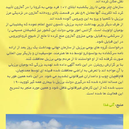
نقل مکان کرده اند.
سازمان چتر بومی تا روز یکشنبه ابتلای ۱۰۷ فرد بومی به کرونا را در آمازون تأیید
کرد که اکثریت آنها معادل ۵۹ نفر در قسمت بالای رودخانه آمازون در نزدیکی مرز
برزیل با کلمبیا و پرو به این ویروس آلوده شده اند.
از طرف دیگر وزیر بهداشت جدید برزیل، نلسون تئیچ اعلام نموده که پشتیبانی از
بومیان اولویت است. آژانس امور بومی دولت این کشور نیز کشیشان مسیحی را
از سرکشی به قبایل بومی منزوی آمازون منع کرده تا مانع از شیوع کروناویروس
در این قبایل شود.
درخواست گروه های بومی برزیل از سازمان جهانی بهداشت یک روز بعد از ارائه
نامه سرگشاده به بولسونارو توسط ده ها هنرمند، موسیقیدان و بازیگر بین المللی
صورت گرفته که از او خواستند تا از مردم بومی برزیل محافظت کند.
بنا بر گزارش رویترز، در این نامه آگهی داده شد تهدید بزرگی که بومیان برزیلی
با آن مواجه اند با تعرض به اراضی محافظت شده قبیله ای توسط معدنچیان،
قاچاقچیان چوب و دامداران غیرقانونی تشدید می شود. در این نامه همین طور به
این مساله اشاره شده که درگیری دولت برزیل با بیماری همه گیر کووید-۱۹
سبب شده که از این کارهای غیرقانونی غافل شود و همین مورد منجر به تسریع
این فعالیت ها شده است.
منبع:
آنی غذا