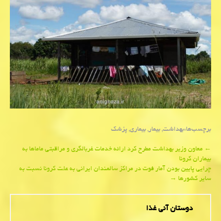
برچسب‌ها:
بهداشت
,
بیمار
,
بیماری
,
پزشك
Post
←
معاون وزیر بهداشت مطرح كرد ارائه خدمات غربالگری و مراقبتی ماماها به
بیماران كرونا
navigation
چرایی پایین بودن آمار فوت در مراكز سالمندان ایرانی به علت كرونا نسبت به
سایر كشورها
→
دوستان آنی غذا