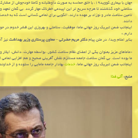
جهان با بیماری کووید۱۹، با خلق حماسه به صورت داوطلبانه و کاملا خودج
سلامتی خود گذشتند تا هرچه سریع تر این اپیدمی خطرناک مهار گردد. بی گمان تعهد و 
تامین سلامت مادر و نوزاد بر عهده دارند، الگویی برای تمامی کسانی است که به خدم
دانند.
اینجانب ضمن تبریک روز جهانی ماما؛ موفقیت، سلامتی و بهروزی این قشر خدوم در حو
دارم.»
بنابر اعلام وبدا، در متن پیام
دکتر مریم حضرتی – معاون پرستاری وزیر بهداشت
نیز آ
«ماماهای عزیز بعنوان یکی از اعضای نظام سلامت کشور، بواسطه مهارت، دانش، ایثار
ما بوده است. بی گمان سلامت جامعه مستلزم نقش آفرینی صحیح و هم افزایی تمامی ا
اینجانب ضمن تبریک روز جهانی ماما،
خدمات
بهادار جامعه مامایی را ستوده و از خداون
منبع:
آنی غذا