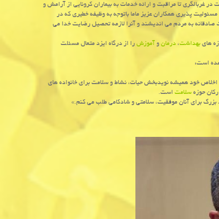
وش از مشارکت در غربالگری تا مراقبت و ارائه خدمات به بیماران کرونایی از آرامش و
مسئولیت پذیری همکاران عزیز ماما باتوجه به وظیفه خطیری که در
ت صادقانه به مردم می اندیشند و آنرا لازمه تحصیل رضایت خدا می
زه های
بهداشت
،
درمان
و
آموزش
را از درگاه ایزد متعال مسئلت
مده است:
 و اخلاص خود همیشه نویدبخش حیات، نشاط و سلامت برای خانواده های
رکان حوزه
سلامت
است.
د بزرگ برای آنان موفقیت، سلامتی و شادکامی طلب می کنم.»