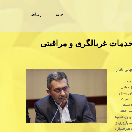
خانه
ارتباط
دمات غربالگری و مراقبتی
نی ماما را
وزیر
 جهانی
یون بین المللی مامایی (ICM) و نامگذاری سال
 اهمیت
ا است.
ت. حفظ،
ی بی شائبه
ت باروری و
 غیرمنتظره