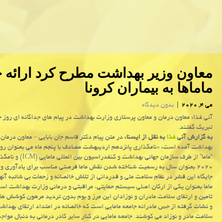
معاون وزیر بهداشت مطرح كرد ارائه خ
ماماها به بیماران كرونا
می 4, 2020
|
بدون دیدگاه
آنی غذا: معاون درمان و معاون پرستاری وزارت بهداشت در پیام های جداگانه ای روز جها
تبریك گفتند.
به گزارش آنی
غذا
به نقل از ایسنا،
در متن پیام دکتر قاسم جان بابایی – معاون درمان 
بهداشت آمده است: «نامگذاری پانزدهم اردیبهشت مصادف با پنجم ماه می بعنوان روز
“ماما” از طرف سازمان جهانی بهداشت و کنفدراس
۲۰۲۰ بعنوان سال به رسمیت شناخته شدن نقش ماما فرصتی مناسب برای یادآوری و
جایگاه این قشر در نظام سلامت ملی و قدردانی از تلاش خالصانه و زحمات بی شائبه آنه
ماما بعنوان یکی از ارکان اصلی سیستم حمایتی، مراقبتی و درمانی وزارت بهداشت اس
تامین و ارتقای سلامت مادران و نوزادان این مرز و بوم بدون تردید مرهون کوشش ها
و نشات گرفته از حس مادرانه جامعه مامایی است که خالصانه در امتداد ارتقای بهداش
سلامت مادر و نوزاد می کوشند. جامعه مامایی در کنار سایر کادر درمانی به دنبال مواجه