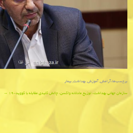
برچسب‌ها:
آرامش
,
آموزش
,
بهداشت
,
بیمار
Post
سازمان جهانی بهداشت: توزیع عادلانه واكسن، چالش كلیدی مقابله با كووید-۱۹
→
navigation