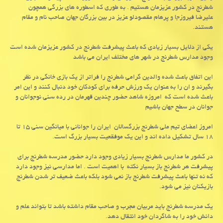
شطرنج در کشور عزیزمان هستیم . به طوری که اسطوره های بزرگی همچون
علیرضا فیروزجا و پرهام مقصودلو عزیز در بین بزرگان جهان صاحب نام و مقام
هستند.
یکی از دلایل بسیار زیادی که باعث پیشرفت شطرنج در کشور عزیزمان شده است
وجود مدارس شطرنج در شهر های مختلف ایران می باشد
این اتفاق باعث شده والدین گرامی شطرنج را فراتر از یک بازی خانگی در نظر
بگیرند و ان را به عنوان یک ورزش حرفه برای کودکان خود دنبال کنند و این امر
باعث شده است که امروزه شاهد حضور چندین قهرمان در رده سنی نوجوانان و
جوانان در سطح جهان باشیم
امروز اعضای تیم ملی شطرنج بزرگسالان ایران را جوانانی با میانگین سنی ۱۵ تا
۱۸ سال تشکیل داده اند و این یک موفقعیت بسیار بزرگ است.
در کشور ما مدارس شطرنج بسیار زیادی وجود دارد حضور مدرسه شطرنج برای
پیشرفت هر شطرنج باز بسیار نکته با اهمیت است . اما مدارسی نیز وجود دارد
که نه تنها باعث پیشرفت شطرنج باز نمی شود بلکه باعث ضعیف تر شدن شطرنج
بازیکنان نیز می شود.
یک مدرسه شطرنج باید مربیان مجرب و صاحب مقام داشته باشد تا بتواند علم و
دانش خود را به شاگردان خود انتقال دهد.