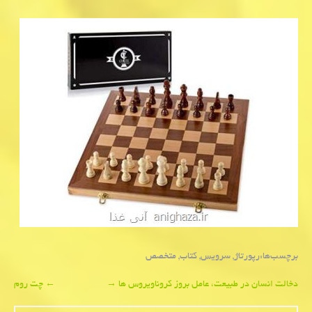
برچسب‌ها:
رپورتاژ
,
سرویس
,
كتاب
,
متخصص
Post
دخالت انسان در طبیعت، عامل بروز كروناویروس ها
→
←
چت روم
navigation