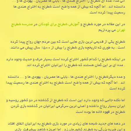
آنی غذا: عده ای شطرنج را اختراع هندی ها ، بابلی ها مصریان ، یهودی ها و …
دانسته اند . اما آنچه كه بیش از همه واضح است شطرنج به اختراع هندی ها
رسمیت پیدا كرده است.
در این مقاله در مورد شطرنج و
آموزش شطرنج برای کودکان
در
مدرسه شطرنج
تهران
می پردازیم
شطرنج یکی از قدیمی ترین بازی هایی است که بین مردم جهان رواج پیدا کرده
است ، به طوری که تاریخچه بازی شطرنج را بیش از ۱۵۰۰ سال پیش می دانند.
در اینکه شطرنج را کدام کشور اختراع کرده است بسیار حرف و حدیث وجود دارد
. عده ای بر این گمان هستند که شطرنج را ایرانیان اختراع کرده اند.
و عده دیگرشطرنج را اختراع هندی ها ، بابلی ها مصریان ، یهودی ها و … دانسته
اند . اما آنچه که بیش از همه واضح است شطرنج به اختراع هندی ها رسمیت پیدا
کرده است
اما نکته جالبی که وجود دارد این است که شطرنج از گذشته در دو کشور روسیه و
ایران بسیار رواج داشته و اصلی ترین سرگرمی ایرانیان در گذشته بازی کردن
شطرنج در قهوه خانه ها بوده است
در دهه های جدید شبحه های زیادی در مورد بازی شطرنج به ایرانیان اتفاق افتاد
و این ضربه بزرگی به شطرنج کشورمان زد . اما امروزه شاهد پیشرفت بازی