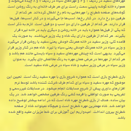
مهره‌های سفید در ردیف ۱ و ۲ و مهره‌های سیاه در ردیف ۷ و ۸ چیده می‌شوند و
همواره خانه گوشه پایینی سمت راست برای هر طرف خانه‌ای به رنگ روشن است.
گوشه‌های صفحه شطرنج را مهره‌هایی به نام رخ اشغال کرده‌اند. هر کدام از
طرفین دو رخ دارد. در کنار رخ‌ها، اسب‌ها جا می‌گیرند و در کنار اسب‌ها، فیل‌ها
قرار دارند. هر کدام از طرفین دارای دو اسب و دو فیل است. لازم به ذکر است
که یکی از فیل‌ها همواره باید در خانه روشن و دیگری باید در خانه تیره قرار
بگیرند. هر کدام از طرفین دارای یک شاه و یک وزیر می‌باشند. به صورت یک
قاعده کلی، وزیر سفید در خانه همرنگ خودش یعنی سفید یا روشن قرار می‌گیرد
و وزیر سیاه در خانه همرنگ خودش یعنی سیاه یا تیره. شاه هم در کنار وزیر قرار
می‌گیرد. بدیهی است که چینش مهره‌های سفید و سیاه بایستی مانند هم باشد و
هر کدام از مهره‌ها در عرض همان مهره به رنگ مخالفش جای بگیرد. به عنوان
وزیر سیاه در عرض وزیر سفید و شاه سیاه در عرض شاه سفید است.
بازی شطرنج بازی است که همواره شروع بازی با مهره سفید رنگ است. تعیین این
موضوع که مهره سفید و سیاه برای کدام طرف شرکت کننده باشد توسط نرم
افزارهای داوری پیش از شروع مسابقات انجام میشود. در مسابقات غیررسمی و
تفریحی به صورت توافقی یا قرعه کشی رنگ طرفین مشخص خواهد شد. در یک
بیان ساده، هدف از بازی شطرنج مهره شاه است که در ادامه بیشتر توضیح داده
خواهد شد. شاه مهمترین مهره شطرنج است و هیچگاه نمیتواند شاه از صفحه
شطرنج بیرون انداخت. امیدواریم این آموزش برای شما عزیزان مفید واقع شده
باشد.