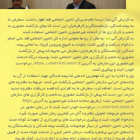
به گزارش آنی غذا ایسنا/قم مدیركل تامین اجتماعی قم اظهار داشت: سفارش ما
به بیمه شدگان، بازنشستگان و كارفرمایان این است كه بجای بازگشت حضوری به
شعب و كارگزاری ها از خدمات غیرحضوری تامین اجتماعی استفاده كنند.
به گزارش آنی
غذا
به نقل از روابط عمومی اداره كل تامین اجتماعی قم، علی اصغر
دادخواه درگفت و گویی گفت: باتوجه به شیوع ویروس كرونا، به تمامی بیمه
شدگان، بازنشستگان و كارفرمایان سفارش می نماییم كه پیش از بازگشت
حضوری به شعب و كارگزاری های تامین اجتماعی ابتدا بوسیله درگاه خدمات
غیرحضوری این سازمان به آدرس https: //eservices.tamin.ir/ درخواست
خودرا ثبت و پیگیری كنند.
وی با اشاره به این كه مهمترین خدمتی كه بیمه شدگان جهت استفاده از آن به
واحدهای اجرایی سازمان تامین اجتماعی بازگشت می كنند، مربوط به دفترچه های
درمانی است، اضافه كرد: سفارش ما به افرادی كه قصد دریافت دفترچه جدید
دارند، این است كه پیش از بازگشت حضوری به شعب و كارگزاری های سازمان
تامین اجتماعی ابتدا ازطریق سامانه خدمات غیرحضوری به آدرس https:
//eservices.tamin.ir/ درخواست خودرا ثبت كنند تا در زمان حضور در
واحدهای مربوطه؛ تحویل دفترچه آنان در كمترین زمان ممكن صورت گیرد.
دادخواه افزود: ثبت و پیگیری درخواست های برخورداری از تعهدات كوتاه مدت
سازمان تامین اجتماعی از دیگر موضوعات بازگشت بیمه شدگان و بازنشستگان به
واحدهای اجرایی برشمرد وگفت: درحال حاضر خیلی از خدمات كوتاه مدت از قبیل
كمك هزینه ازدواج، غرامت دستمزد ایام بیماری و ایام بارداری، كمك هزینه