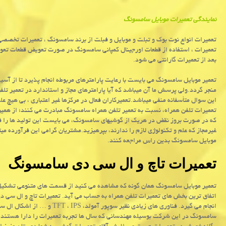
نمایندگی
تعمیرات
موبایل
سامسونگ
تعمیرات انواع نوت بوک و تبلت و موبایل و فبلت از برند سامسونگ ، تعمیرات تخصصی
تعمیرات ، استفاده از قطعات اورجینال کمپانی سامسونگ در صورت تعویض قطعات تع
بعد از تعمیرات گارانتی می شود.
تعمیر موبایل سامسونگ می بایست با رعایت پارامترهای مربوطه انجام پذیرد تا از آس
منجر گردد.ولی پرسش ما آن میباشد که آیا پارامترهای مجاز و استاندارد در تعمیر ت
این سوال متأسفانه منفی میباشد.تعمیرکاران فعال در مرکزها غیر اعتباری ، بی هیچ ع
تعمیرات تلفن همراه، نسبت به تعمیر تلفن همراه سامسونگ مبادرت می کنند؛ از همی
که در صورت بروز نقض در هریک از گوشیهای سامسونگ، می بایست این تولید ها را فقط ب
غیرمجاز که علم و تکنولوژی لازم را ندارند، بپرهیزید.مشتریان گرامی این فرآورده م
موبایل سامسونگ بدین راس مراجعه کنند.
تعمیرات تاچ و ال سی دی سامسونگ
تعمیر موبایل سامسونگ همان گونه که مشاهده می کنید از قسمت های متنوعی تشکیل 
اتفاق ترین بخش های تعمیرات تلفن همراه به حساب می آید. تعمیرات تاچ و ال سی 
انجام می گیرد. فناوری های زیادی نظیر سوپور آمولد،
IPS
،
TFT
و
…
از اشکال ال س
سامسونگ در این شرکت بوسیله مهندسانی که سال ها تجربه تعمیرات را دارا هستند 