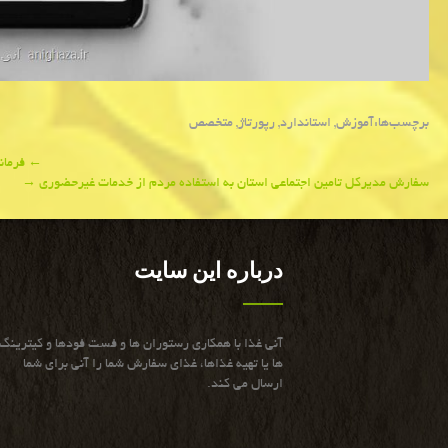
برچسب‌ها:
آموزش
,
استاندارد
,
رپورتاژ
,
متخصص
Post
←
فرماند
سفارش مدیركل تامین اجتماعی استان به استفاده مردم از خدمات غیرحضوری
→
navigation
درباره این سایت
آنی غذا با همكاری رستوران ها و فست فودها و كیترینگ
ها یا تهیه غذاها، غذای سفارش شما را آنی برای شما
ارسال می كند.