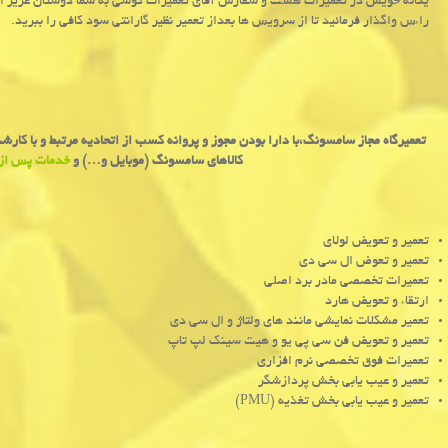
یگانه خویش در تعمیرات هست و سفارش آقای تعمیرات گوشی به شما دوستان عزیز ا
راءس واگذار فرمائید تا از سرویس ها بعداز تعمیر نظیر گارانتی سود کافی را ببرید.
تعمیرگاه
مجاز
سامسونگ،با
دارا
بودن
مجوز
و
پروانه
کسب
از
اتحادیه
مرتبط
و
با
کارشن
کالاهای
سامسونگ (
موبایل و…) و
خدمات پس از
تعمیر و تعویض لولای
تعمیر و تعوض ال سی دی
تعمیرات تخصصی مادر برد اصلی
ارتقاء و تعویض هارد
تعمیر مشکلات نمایشی مانند های ولتاژ و ال سی دی
تعمیر و تعویض فن سی پی یو و هیت سینک لپ تاپ
تعمیرات فوق تخصصی نرم افزاری
تعمیر و عیب یابی بخش پردازشگر
تعمیر و عیب یابی بخش تغذیه (
PMU
)