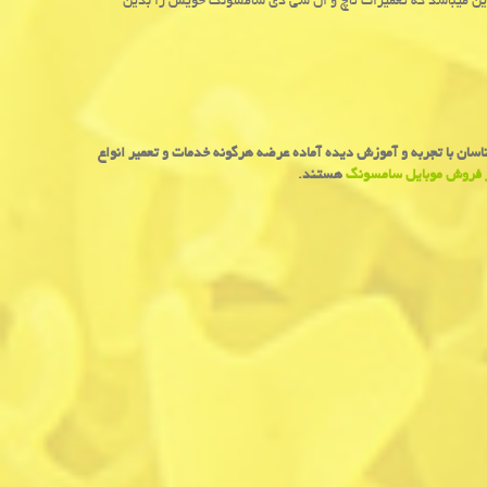
ین میباشد که تعمیرات تاچ و ال سی دی سامسونگ خویش را بدین
اسان
با
تجربه
و
آموزش
دیده
آماده
عرضه
هرگونه
خدمات
و
تعمیر
انواع
 فروش موبایل سامسونگ
هستند.