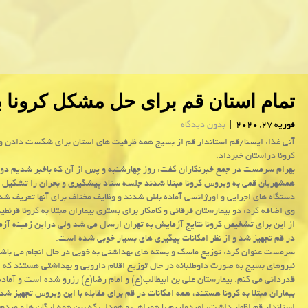
تمام استان قم برای حل مشكل كرونا ب
فوریه 27, 2020
|
بدون دیدگاه
آنی غذا: ایسنا/قم استاندار قم از بسیج همه ظرفیت های استان برای شكست دادن 
كرونا دراستان خبرداد.
بهرام سرمست در جمع خبرنگاران گفت: روز چهارشنبه و پس از آن كه باخبر شدیم دو ن
همشهریان قمی به ویروس كرونا مبتلا شدند جلسه ستاد پیشگیری و بحران را تشكیل 
دستگاه های اجرایی و اورژانسی آماده باش شدند و وظایف مختلف برای آنها تعریف ش
وی اضافه كرد: دو بیمارستان فرقانی و كامكار برای بستری بیماران مبتلا به كرونا قرنط
از این برای تشخیص كرونا نتایج آزمایش به تهران ارسال می شد ولی دراین زمینه آز
در قم تجهیز شد و از نظر امكانات پیگیری های بسیار خوبی شده است.
سرمست عنوان كرد: توزیع ماسك و بسته های بهداشتی به خوبی در حال انجام می باشد
نیروهای بسیج به صورت داوطلبانه در حال توزیع اقلام دارویی و بهداشتی هستند كه از
قدردانی می كنم. بیمارستان علی بن ابیطالب(ع) و امام رضا(ع) رزرو شده است و آما
بیماران مبتلا به كرونا هستند، همه امكانات در قم برای مقابله با این ویروس تجهیز 