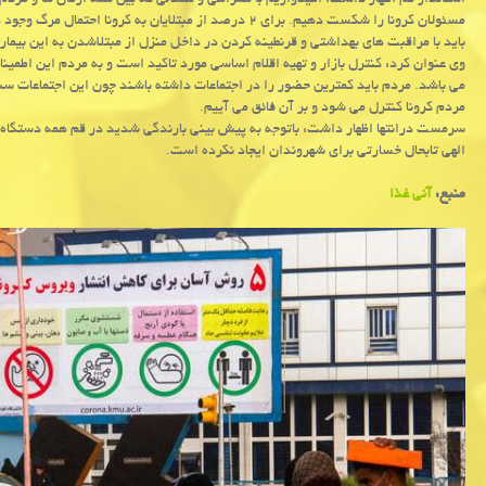
استاندار قم اظهار داشت: امیدواریم با همراهی و همدلی كه بین همه ارگان ها و مرد
مسئولان كرونا را شكست دهیم. برای ۲ درصد از مبتلایان به 
باید با مراقبت های بهداشتی و قرنطینه كردن در داخل منزل از مبتلاشدن به این بیم
وی عنوان كرد: كنترل بازار و تهیه اقلام اساسی مورد تاكید است و به مردم این اطمینا
می باشد. مردم باید كمترین حضور را در اجتماعات داشته باشند چون این اجتماعات س
مردم كرونا كنترل می شود و بر آن فائق می آییم.
سرمست درانتها اظهار داشت: باتوجه به پیش بینی بارندگی شدید در قم همه دستگاه 
الهی تابحال خسارتی برای شهروندان ایجاد نكرده است.
منبع:
آنی غذا