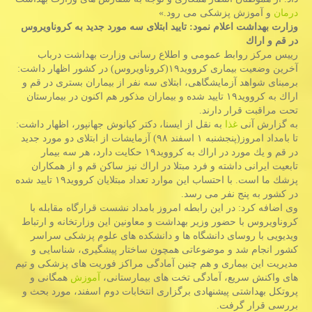
درمان
و آموزش پزشكی می رود.»
وزارت بهداشت اعلام نمود: تایید ابتلای سه مورد جدید به كروناویروس
در قم و اراك
رییس مركز روابط عمومی و اطلاع رسانی وزارت بهداشت درباب
آخرین وضعیت بیماری كرووید۱۹(كروناویروس) در كشور اظهار داشت:
برمبنای شواهد آزمایشگاهی، ابتلای سه نفر از بیماران بستری در قم و
اراك به كرووید۱۹ تایید شده و بیماران مذكور هم اكنون در بیمارستان
تحت مراقبت قرار دارند.
به گزارش آنی
غذا
به نقل از ایسنا، دكتر كیانوش جهانپور، اظهار داشت:
تا بامداد امروز(پنجشنبه ۱ اسفند ۹۸) آزمایشات از ابتلای دو مورد جدید
در قم و یك مورد در اراك به كرووید۱۹ حكایت دارد، هر سه بیمار
تابعیت ایرانی داشته و فرد مبتلا در اراك نیز ساكن قم و از همكاران
پزشك ما است. با احتساب این موارد تعداد مبتلایان كرووید۱۹ تایید شده
در كشور به پنج نفر می رسد.
وی اضافه كرد: در این رابطه امروز بامداد نشست قرارگاه مقابله با
كروناویروس با حضور وزیر بهداشت و معاونین این وزارتخانه و ارتباط
ویدیویی با روسای دانشگاه ها و دانشكده های علوم پزشكی سراسر
كشور انجام شد و موضوعاتی همچون ساختار پیشگیری، شناسایی و
مدیریت این بیماری و هم چنین آمادگی مراكز فوریت های پزشكی و تیم
های واكنش سریع، آمادگی تخت های بیمارستانی،
آموزش
همگانی و
پروتكل بهداشتی پیشنهادی برگزاری انتخابات دوم اسفند، مورد بحث و
بررسی قرار گرفت.