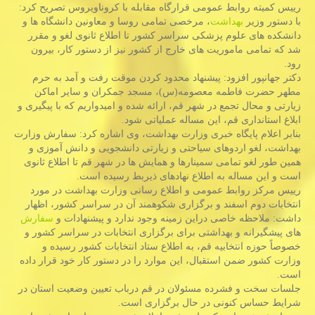
رییس كمیته روابط عمومی قرارگاه مقابله با كروناویروس تصریح كرد:
با دستور وزیر
بهداشت
، مرخصی تمامی روسا و معاونین دانشگاه ها و
دانشكده های علوم پزشكی سراسر كشور تا اطلاع ثانوی لغو و مقرر
شد كه تمامی ماموریت های خارج از كشور نیز از دستور كار، بیرون
رود.
دكتر جهانپور افزود: پیشنهاد محدود كردن موقت رفت و آمد به حرم
مطهر حضرت فاطمه معصومه(س)، مسجد جمكران و سایر اماكن
زیارتی و محال تجمع در شهر قم، ارائه شده و امیدواریم كه با پیگیری و
ابلاغ استانداری قم، این مساله عملیاتی شود.
بنابر اعلام پایگاه خبری وزارت بهداشت، وی اشاره كرد: سفارش وزارت
بهداشت، لغو اردوهای سیاحتی و زیارتی دانشجویی و دانش آموزی و
همین طور لغو تمامی سمینارها و همایش ها در شهر قم تا اطلاع ثانوی
است و این مساله به اطلاع نهادهای ذیربط رسیده است.
رییس مركز روابط عمومی و اطلاع رسانی وزارت بهداشت در مورد
انتخابات دوم اسفند و برگزاری شكوهمند آن در سراسر كشور، اظهار
داشت: ملاحظه خاصی دراین زمینه وجود ندارد و پیشنهادات و
سفارش
های پیشگیرانه و بهداشتی برای برگزاری انتخابات در سراسر كشور و
خصوصاً حوزه انتخابیه قم، به اطلاع ستاد انتخابات كشور رسیده و
وزارت كشور ضمن استقبال، این موارد را در دستور كار خود قرار داده
است.
جلسات سخت و فشرده مسئولان در قم درباب تعیین وضعیت استان در
شرایط حساس كنونی در حال برگزاری است.