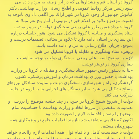
كرونا در استان قم و هشدارهایی كه در این زمینه به مردم داده می
شود رئیس مركز روابط عمومی و اطلاع رسانی وزارت بهداشت، دكتر
كیانوش جهانپور از وجود كرونا در شهر اراك نیز آگاهی داد وی باتوجه به
اهمیت موضوع علاوه بر اعلام خبر در توئیتی از آمار پنج نفر مبتلا به
كرونا خبرداد همین طور علی ربیعی سخنگوی دولت در توییتر نوشت
ستاد پیشگیری و مقابله با كرونا تشكیل می شود. هنوز جلسات درباره
این بیماری در استان ادامه دارد تا علاوه بر ستاندن تصمیمات درست و
بموقع، جریان اطلاع رسانی به مردم ادامه داشته باشد.
ربیعی: ستاد پیشگیری و مقابله با كرونا تشكیل می شود
لازم به توضیح است علی ربیعی، سخنگوی دولت باتوجه به اهمیت
بیماری كرونا در توییتر نوشت:
«بنا به دستور رئیس جمهور ستاد پیشگیری و مقابله با كرونا در وزارت
بهداشت با حضور وزرای بهداشت درمان و آموزش پزشكی، كشور،
گردشگری، راه و شهرسازی، سخنگوی دولت و نماینده ستادكل نیروهای
مسلح تشكیل می شود. سایر دستگاه های اجرایی بنا به لزوم در جلسه
شركت می كنند.
دولت از شروع شیوع كرونا در چین، در چند جلسه موضوع را بررسی و
تصمیمات مقتضی در مرزها اتخاذ و وزارت بهداشت با حساسیت تمام
موضوع را رصد و اقدامات لازم را صورت داده بود.
اكنون كه علایمی مشاهده شد نیازمند اقدامات جامع تر و همكاری همه
شهروندان هستیم.
دولت با حساسیت كامل و با تمام توان همه اقدامات لازم راانجام خواهد
داد. از هموطنان انتظار همكاری و توجه به سفارش های وزارت بهداشت