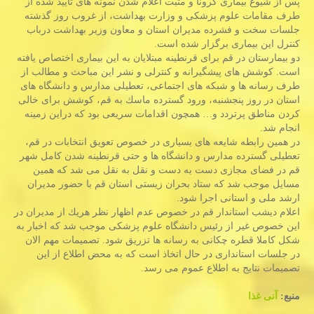
پس از شیوع بیماری كرونا و مثبت اعلام شدن نمونه های تایید شده از
طرف مقامات علوم پزشكی و وزارت بهداشت، از غروب روز گذشته
جلسات سخت و فشرده مدیران استان و معاون وزیر بهداشت درباب
كنترل این بیماری برگزار شده است.
دو بیمارستان در قم برای قرنطینه مبتلایان به این بیماری اختصاص یافته
است. كوشش های پیشگیرانه و كنترلی و نشر این مباحث و مطالب از
طرف رسانه ها و شبكه های اجتماعی، تعطیلی مدارس و دانشگاه های
استان در روز پنجشنبه، ورود گسترده ماسك به قم، كوشش برای خالی
كردن مناطق پرتردد و… همچون اقدامات سریعی بود كه دراین زمینه
انجام شد.
در همین رابطه شایعه های بسیاری در خصوص تعویق انتخابات در قم،
تعطیلی گسترده مدارس و دانشگاه ها و حتی قرنطینه شدن كامل شهر
قم در فضای مجازی دست به دست و نقل به نقل می شد كه همین
مسایل موجب شد كه ستاد بحران زیستی استان قم با حضور مدیران
ارشد ملی و استانی اجرا شود.
اعلام دیشب استاندار قم در خصوص عدم اظهار نظر هریك از مدیران در
این خصوص غیر از رئیس دانشگاه علوم پزشكی موجب شد كه اخبار به
شكل كاملا قطره چكانی به رسانه ها تزریق شود. تصمیمات مهم الان
در جلسات استانداری در حال اتخاذ است كه به محض اطلاع از این
تصمیمات نتایج به اطلاع عموم می رسد.
منبع:
آنی غذا