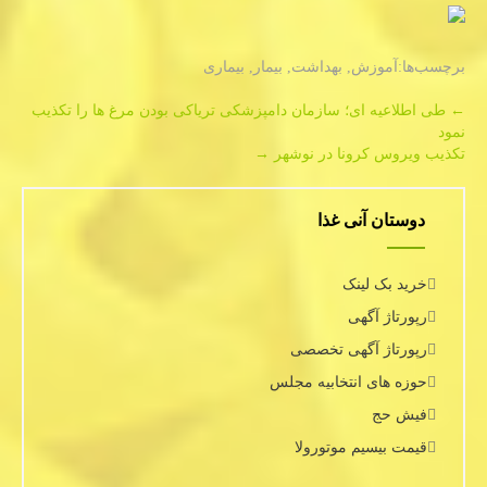
برچسب‌ها:
آموزش
,
بهداشت
,
بیمار
,
بیماری
Post
←
طی اطلاعیه ای؛ سازمان دامپزشكی تریاكی بودن مرغ ها را تكذیب
نمود
navigation
تكذیب ویروس كرونا در نوشهر
→
دوستان آنی غذا
خرید بک لینک
رپورتاژ آگهی
رپورتاژ آگهی تخصصی
حوزه های انتخابیه مجلس
فیش حج
قیمت بیسیم موتورولا