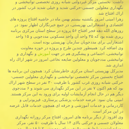
داشت: نخستین مركز غیردولتی شبانه روزی تخصصی توانبخشی و
نگهداری معلولین جسمی-حركتی شدید و خیلی شدید غرب كشور در
اراك افتتاح شد.
زهرا امینی امروز یكشنبه بیستم بهمن ماه در حاشیه افتتاح پروژه های
اقتصادی و اشتغالزایی بهزیستی، در جمع خبرنگاران اظهار نمود: در
روزهای الله دهه فجر افتتاح ۵۶ پروژه در سطح استان مركزی برنامه
ریزی شده بود كه ۳۵ واحد آن واحد مسكونی مددجویی و ۱۵ واحد
اشتغازایی برای مددجویان سازمان بهزیستی بوده است.
وی اضافه كرد: همینطور چندین طرح و پروژه در حوزه معاونت
توانبخشی، اجتماعی و پیشگیری هم در جهت
آموزش
و نگهداری و
توانبخشی مددجویان و معلولین ضایعه نخاعی امروز در شهر اراك راه
اندازی شد.
مدیركل بهزیستی استان مركزی خاطرنشان كرد: همچون این برنامه ها
افتتاح نخستین مركز تخصصی توانبخشی و نگهداری معلولین جسمی-
حركتی شبانه روزی غرب كشور با ظرفیت ۳۰ نفر در سطح شهر اراك
بود كه هم اكنون ۷ نفر در این مركز نگهداری می شوند و ۶ مددجوی
دیگر هم در حال انجام آزمایشات اولیه برای ورود به این مركز هستند.
امینی بیان نمود: عرضه خدمات پزشكی پرستاری، فیزیوتراپی و
كاردرمانی و خدمات آموزشی و حرفه ای همچون خدمات قابل عرضه
در این مركز است.
وی افزود: از دیگر برنامه های امروز، افتتاح مركز روزانه نگهداری
معلولان جسمی و حركتی بالای ۱۴ سال با ظرفیت ۵۰ نفر، مركز
روزانه اوتیسم با ظرفیت ۵۰ نفر برای رده سنی ۲ تا ۱۸ سال، دو