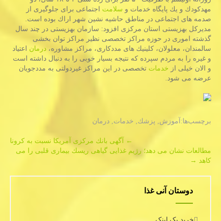
مهدكودك و یك پایگاه خدمات و
سلامت
اجتماعی برای جلوگیری از
صدمه های اجتماعی در مناطق حاشیه نشین شهر اراك بوده است.
مدیركل بهزیستی استان مركزی افزود: سازمان بهزیستی در چند سال
گذشته اموری در حوزه مراكز تخصصی نظیر مراكز توان بخشی
سالمندان، معلولان، كلینیك های مددكاری، مراكز مشاوره،
درمان
اعتیاد
و غیره را به مردم سپرده كه نتیجه بسیار خوبی را به دنبال داشته است
و الان خیلی از
خدمات
تخصصی در این مراكز غیردولتی به مددجویان
عرضه می شود.
برچسب‌ها:
آموزش
,
پزشك
,
خدمات
,
درمان
Post
←
آگهی بانك مركزی آمریكا نسبت به كرونا
مطالعات نشان می دهد؛ رژیم غذایی گیاهی ریسك بیماری قلبی را می
navigation
كاهد
→
دوستان آنی غذا
خرید بک لینک