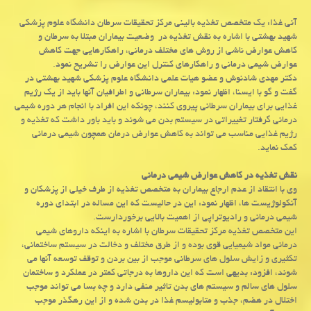
آنی غذا: یك متخصص تغذیه بالینی مركز تحقیقات سرطان دانشگاه علوم پزشكی
شهید بهشتی با اشاره به نقش تغذیه در وضعیت بیماران مبتلا به سرطان و
كاهش عوارض ناشی از روش های مختلف درمانی، راهكارهایی جهت كاهش
عوارض شیمی درمانی و راهكارهای كنترل این عوارض را تشریح نمود.
دكتر مهدی شادنوش و عضو هیات علمی دانشگاه علوم پزشكی شهید بهشتی در
گفت و گو با ایسنا، اظهار نمود: بیماران سرطانی و اطرافیان آنها باید از یك رژیم
غذایی برای بیماران سرطانی پیروی كنند، چونكه این افراد با انجام هر دوره شیمی
درمانی گرفتار تغییراتی در سیستم بدن می شوند و باید باور داشت كه تغذیه و
رژیم غذایی مناسب می تواند به كاهش عوارض درمان همچون شیمی درمانی
كمك نماید.
نقش تغذیه در كاهش عوارض شیمی درمانی
وی با انتقاد از عدم ارجاع بیماران به متخصص تغذیه از طرف خیلی از پزشكان و
آنكولوژیست ها، اظهار نمود: این در حالیست كه این مساله در ابتدای دوره
شیمی درمانی و رادیوتراپی از اهمیت بالایی برخوردارست.
این متخصص تغذیه مركز تحقیقات سرطان با اشاره به اینكه داروهای شیمی
درمانی مواد شیمیایی قوی بوده و از طرق مختلف و دخالت در سیستم ساختمانی،
تكثیری و زایش سلول های سرطانی موجب از بین بردن و توقف توسعه آنها می
شوند، افزود: بدیهی است كه این داروها به درجاتی كمتر در عملكرد و ساختمان
سلول های سالم و سیستم های بدن تاثیر منفی دارد و چه بسا می تواند موجب
اختلال در هضم، جذب و متابولیسم غذا در بدن شده و از این رهگذر موجب