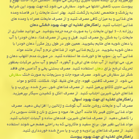
بپرهیزید برای اینكه سبب سیری زودرس می شوند. احساس درد، حالت تهوع و
یبوست سبب كاهش اشتها می شود. سفارش می شود كه جهت بهبود این شرایط
به پزشك و متخصص تغذیه بازگشت كنید. بهتر است مایعات را در فاصله وعده
های غذایی و به میزان كافی مصرف كنید و از مصرف مایعات همراه با وعده های
غذایی اجتناب كنید.
راهكارهای تغذیه ای جهت بهبود خشكی دهان
روزانه ۸-۶ لیوان مایعات را به صورت جرعه جرعه بنوشید. می توانید مقداری از
مایعات را به شكل یخ مصرف كنید. قبل و پس از مصرف غذا، دهان خودرا با آب
یا دهان شویه های ملایم بشویید. همین طور در طول روز مكرراً دهان خودرا با
دهان شویه بشویید. در رژیم غذایی خود از غذاهای نرم و آبدار مانند مواد
غذایی آب پز، سوپ ها و خورشت ها استفاده كنید. در صورت عدم التهاب دهان و
مری، می توانید از آب نبات های ترش و آبغوره، آبلیمو و آب سایر مركبات بمنظور
تحریك ترشح بزاق
دهان
استفاده كنید. مصرف بستنی یخی و آدامس های فاقد
شكر نیز سفارش می شود. مصرف میوه جات و سبزیجات به صورت خنك
سفارش
می شود. از مصرف كافئین، قهوه، چای های غلیظ، كولا، شكلات، كاكائو و مواد
غذایی حاوی كاكائو پرهیز كنید. از مصرف غذاهای شور، سرخ شده، پرچرب و یا
غذاهای خیلی شیرین اجتناب كنید. از مصرف الكل و كشیدن سیگار بپرهیزید.
راهكارهای تغذیه ای جهت بهبود اسهال
مصرف آب و مایعات روشن مانند آب گوشت و ژلاتین را افزایش دهید. مصرف
مواد غذایی حاوی فیبر بالا مانند آجیل ها، میوه و سبزی و نان و غلات سبوس دار
را كاهش دهید. از مصرف غذاهای شیرین، قندهای ساده و آبنبات اجتناب كنید.
مواد غذایی نظیر موز، برنج سفید و ماكارونی كه به راحتی هضم می شوند استفاده
كنید. از مصرف غذاهای پرادویه و چرب و یا سرخ شده خوردداری كنید.
راهكارهای تغذیه ای جهت بهبود یبوست