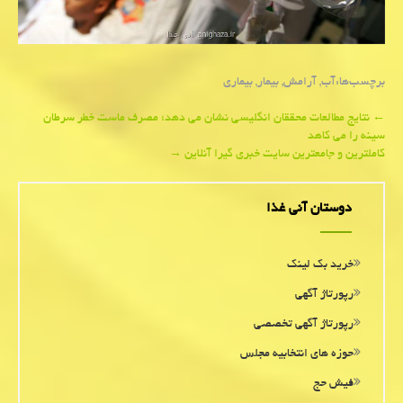
برچسب‌ها:
آب
,
آرامش
,
بیمار
,
بیماری
Post
←
نتایج مطالعات محققان انگلیسی نشان می دهد؛ مصرف ماست خطر سرطان
سینه را می كاهد
navigation
كاملترین و جامعترین سایت خبری گیرا آنلاین
→
دوستان آنی غذا
خرید بک لینک
رپورتاژ آگهی
رپورتاژ آگهی تخصصی
حوزه های انتخابیه مجلس
فیش حج