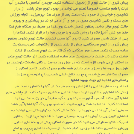
پیش گیری از حالت تهوع از زنجبیل استفاده كنید. جویدن آدامس یا مكیدن آب
نبات با طعم مناسب خصوصاً نعناع می تواند در بهبود تهوع مؤثر باشد. از دراز
كشیدن و خوابیدن تا حدود یك ساعت بعد از صرف غذا بپرهیزید. انجام ورزش
های سبك و نفس كشیدن عمیق در هوای آزاد می تواند در پیشگیری و بهبود
حالت تهوع مؤثر باشد. بمنظور كاهش شدت بوی غذا در محیط، در هنگام طبخ غذا
حتما هواكش آشپزخانه را روشن كنید و یا جریان هوا را برقرار كنید. غذاها را
پس از خنك شدن مصرف كنید تا بوی آنها سبب تشدید حالت تهوع نشود. بمنظور
پیش گیری از تهوع صبحگاهی، پیش از بلند شدن از رختخواب كمی بیسكویت
ساده مصرف كنید. همین طور هنگامی كه گرفتار حالت تهوع هستید، از غلات
خشك مانند نان خشك یا بیسكویت های ساده استفاده كنید. اگر حالت تهوع منجر
به استفراغ می شود، لازم است كه در طول روز به میزان كافی مایعات بنوشید. در
طول روز میوه ها و سبزی های دارای طعم ملایم مصرف كنید. تا حد امكان از
مصرف غذاهای سرخ شده، پرچرب، نفاخ، خیلی شیرین یا پرادویه بپرهیزید.
راهكارهای تغذیه ای جهت بهبود اشتها
تعداد وعده های غذایی را افزایش و حجم هر یك از آنها را كاهش دهید. هر
زمانی كه اشتهای بیشتری دارید، مواد غذایی بیشتری مصرف كنید. از چاشنی های
اشتها آور مانند آبلیمو، آبغوره، سركه و رب گوجه فرنگی در رژیم غذایی خود
استفاده كنید. غذاها به شكلی تهیه شوند كه طعم، بو و رنگ آنها اشتهاآور باشد.
محیطی كه در آن غذا می خورید را لذت بخش كنید. بعنوان مثال، می توانید به
تماشای تلویزیون یا گوش دادن به موسیقی مورد علاقه خود بپردازید. بمنظور
تحریك اشتها سفارش می شود كه در صورت امكان پیش از وعده های غذایی،
ورزش مختصری مانند قدم زدن انجام دهید. از مصرف غذاهای پرچرب و نفاخ