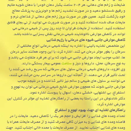
ضایعات و زخم های دهانی، هر ۴-۲ ساعت یكبار دهان خودرا با دهان شویه ملایم
و رقیق شستشو دهید و در صورت تشدید زخم ها و خونریزی به پزشك معالج
خود بازگشت كنید. همین طور در صورت بروز زخم های دهانی از غذاهای نرم و
مایعات صاف شده استفاده كنید و در صورت ضرورت می توانید از نی بجای قاشق
استفاده كنید. استفاده از مایعات فراوان تا چند روز پس از شیمی درمانی می
تواند در كاهش عوارض ناخوشایند شیمی درمانی نقش بسزایی داشته باشد.
كاهش عوارض جانبی شیوه های درمانی با رژیم غذایی
این متخصص تغذیه بالینی با اشاره به اینكه شیمی درمانی انواع مختلفی از
سرطان را بطور موثر درمان می كند، اشاره كرد: با این وجود همانند سایر درمان
ها، اغلب موجب ایجاد عوارض جانبی می شود كه برای هر فرد متفاوت می باشد و
به نوع سرطان، محل، داروها و دوز و
سلامت
عمومی بیمار بستگی دارند.
وی افزود: داروهای شیمی درمانی سلول های سرطانی كه سریع رشد می كنند را
تحت تأثیر قرار می دهند، از آنجاكه این داروها در سراسر بدن حركت می كنند،
می توانند بر سلول های طبیعی و سالم نیز تاثیر گذاشته و در نتیجه موجب
عوارض جانبی شوند كه همچون عوارض شایع شیمی درمانی می توان به تهوع و
استفراغ، بی اشتهایی، خشكی دهان، اسهال یا یبوست اشاره نمود.
دكتر شادنوش در این راستا به بعضی از راهكارهای تغذیه ای مؤثر در كنترل این
عوارض اشاره كرد:
راهكارهای تغذیه ای جهت بهبود تهوع و استفراغ
تعداد وعده های غذایی را افزایش و حجم هر یك را كاهش دهید. مایعات را در
فاصله وعده های غذایی و به میزان كافی مصرف كنید و از مصرف مایعات همراه با
وعده های غذایی اجتناب نمایید. از مصرف مایعات با معده خالی اجتناب كنید. جهت