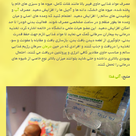
مصرف مواد غذایی حاوی فیبر بالا مانند غلات كامل، میوه ها و سبزی های خام یا
پخته شده، میوه های خشك، دانه ها و آجیل ها را افزایش دهید. مصرف
آب
و
نوشیدنی های سالم را افزایش دهید. اهتمام كنید كه وعده های اصلی و میان
وعده ها بطور منظم و در ساعت مشخصی مصرف شوند. فعالیت بدنی خودرا تا حد
امكان افزایش دهید. این عضو هیات علمی دانشگاه در خاتمه اشاره كرد: تغذیه
درمانی به بیماران سرطانی كمك می نماید تا مواد غذایی لازم جهت حفظ قدرت
بدنی، جلوگیری از لطمه دیدن بافت بدن، بازسازی بافت و مقابله با عفونت و سوء
تغذیه را دریافت و جذب كنند و افرادی كه در حین
درمان
سرطان رژیم غذایی
سالم و مناسب حاوی مقادیر كافی انرژی و پروتئین دریافت می كنند، احتمال
بهبودی بالاتری داشته و حتی شاید بتوانند میزان بالاتر نوع خاصی از شیوه های
درمانی را تحمل كنند.
منبع:
آنی غذا