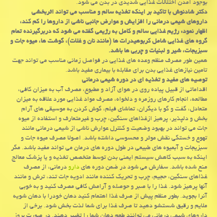
بوجود آمدن اختلالات غذایی شدیدی در بدن می شود.
دكتر شادنوش با تاكید بر اینكه تغذیه سالم و مناسب می تواند اثربخشی
داروهای شیمی درمانی را افزایش و عوارض جانبی ناشی از داروها را كم كند،
اظهار نمود: رژیم غذایی سالم و كامل به رژیمی گفته می شود كه دربرگیرنده تمام
گروه های غذایی شامل كربوهیدرات ها (مانند نان و غلات)، گوشت ها، میوه جات و
سبزیجات، شیر و لبنیات و چربی ها باشد.
همین طور مصرف منظم وعده های غذایی در فواصل زمانی مناسب می تواند جهت
تامین نیازهای غذایی بدن برای مقابله با بیماری مفید باشد.
توصیه های مفید و تغذیه ای در دوره شیمی درمانی
اقداماتی از قبیل پیاده روی در هوای آزاد و مطبوع، مصرف آب به میزان كافی،
مطالعه، انجام كارهای روزمره و دلخواه، مصرف مواد غذایی مورد علاقه به میزان
متعادل، گفت و گو با دیگران، تماشای فیلم، گوش كردن به موسیقی های آرام
بخش و دلپذیر، پرهیز ازغذاهای سنگین، چرب و غیرمتعارف و استفاده از میوه
جات می تواند در بهبود وضعیت و كنترل عوارش ناشی از شیمی درمانی مانند
تهوع و خستگی نقش موثر و محسوسی داشته باشد. اصولا مصرف میوه جات و
سبزیجات و آبمیوه های طبیعی در طول دوره های درمان می تواند مفید باشد. مگر
اینكه به سبب كاهش سیستم ایمنی بدن توسط متخصص تغذیه و یا پزشك معالج
منع شده باشد. سفارش می شود در ضمن دوره های
دارو
درمانی، از مصرف
غذاهای سنگین، حجیم، چرب و تحریك كننده مانند ادویه جات تند، ترش و مانند
آنها پرهیز شود. غذا را با صبر و حوصله و آرامش كافی مصرف كنید و به خوبی
آنرا بجوید. بطور منظم پیش از صرف غذا اهتمام كنید دهان خودرا با دهان شویه
ملایم و رقیق شستشو دهید تا صرف غذا برای شما لذت بخش شود. برخی از
داروهای شیمی درمانی می توانند طعم دهان شما را تغییر دهند. در صورت بروز