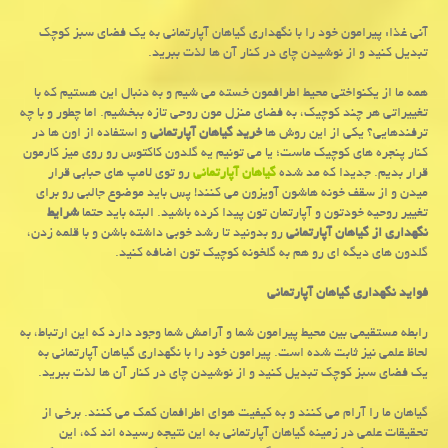
آنی غذا: پیرامون خود را با نگهداری گیاهان آپارتمانی به یك فضای سبز كوچك
تبدیل كنید و از نوشیدن چای در كنار آن ها لذت ببرید.
همه ما از یکنواختی محیط اطرافمون خسته می شیم و به دنبال این هستیم که با
تغییراتی هر چند کوچیک، به فضای منزل مون روحی تازه ببخشیم. اما چطور و با چه
ترفندهایی؟ یکی از این روش ها
خرید گیاهان آپارتمانی
و استفاده از اون ها در
کنار پنجره های کوچیک ماست؛ یا می تونیم یه گلدون کاکتوس رو روی میز کارمون
قرار بدیم. جدیدا که مد شده
گیاهان آپارتمانی
رو توی لامپ های حبابی قرار
میدن و از سقف خونه هاشون آویزون می کنند! پس باید موضوع جالبی رو برای
تغییر روحیه خودتون و آپارتمان تون پیدا کرده باشید. البته باید حتما
شرایط
نگهداری از گیاهان آپارتمانی
رو بدونید تا رشد خوبی داشته باشن و با قلمه زدن،
گلدون های دیگه ای رو هم به گلخونه کوچیک تون اضافه کنید.
فواید نگهداری گیاهان آپارتمانی
رابطه مستقیمی بین محیط پیرامون شما و آرامش شما وجود دارد که این ارتباط، به
لحاظ علمی نیز ثابت شده است. پیرامون خود را با نگهداری گیاهان آپارتمانی به
یک فضای سبز کوچک تبدیل کنید و از نوشیدن چای در کنار آن ها لذت ببرید.
گیاهان ما را آرام می کنند و به کیفیت هوای اطرافمان کمک می کنند. برخی از
تحقیقات علمی در زمینه گیاهان آپارتمانی به این نتیجه رسیده اند که، این