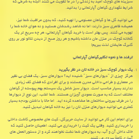
سبزینه های کوچک امید به زندگی را در ما تقویت می کنند البته به شرطی که
شرایط نگهداری گیاهان آپارتمانی را بدانید.
می توانید گل ها و گیاهان مصنوعی را تهیه کنید، که بدون مراقبت شما نیز،
همیشه ظاهری سبز دارند؛ اما نه شاهد رشدشان هستید و نه هوای خانه شما را
تهویه می کنند. پس بهتر است با خرید گیاهان آپارتمانی، هر چه سریع تر یک
گلخانه کوچک در منزل مان داشته باشیم و هر روز صبح از دیدن تلالو نور بر روی
گلبرگ هایشان لذت ببریم!
ترفند ها و نحوه تکثیرگیاهان آپارتمانی
یک دیوار کوچک سبز در خانه تان در نظر بگیرید
هرگز چیزی از "دیوارهای سبز" شنیده اید؟ دیوارهای سبز، یک فضای بی نظیر
در معماری و طراحی داخلی مدرن هستند و برای افرادی که فضای کف زیادی
ندارند بسیار مناسب است. دیوار سبز شامل یک سیستم بهم پیوسته از گیاهان
مختلف است که به صورت عمودی آویزان هستند. شما اغلب، این نوع از دیوارها
را در طرف بیرونی ساختمان ها مشاهده کرده اید. اما حالا با داشتن بودجه بسیار
کمتری می توانید دیوارهای منزل تان را نیز به خانه گیاهان تبدیل کنید.
برای انجام این کار می توانید از سایت حریرگل، کیت های مخصوص کاشت داخلی
را خریداری کنید. وقتی یک کیت را خریداری می کنید، اطمینان حاصل کنید که
خاک داخل آن و آب، به دیوارهای شما نشت نخواهند کرد و از دستورالعمل های
آبیاری کاملاً پیروی می کنند.