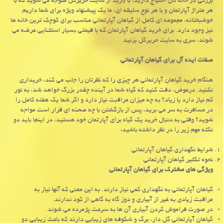
بزرگی در خانه تان احتیاج دارید، با بازید از سایت حریرگل متوجه می شوید که با
هر متراژ آپارتمان و با هر نوع سلیقه ای، ما یک پیشنهاد ویژه برای شما داریم.
خوشبختانه، مجموعه ای کامل از گیاهان آپارتمانی مناسب برای کوچک ترین خانه ها
نیز وجود دارد. برای خرید گیاهان آپارتمان که با قیمتی بسیار استثنایی عرضه می
شوند، سری به سایت حریرگل بزنید.
صفات ایده آل برای گیاهان آپارتمانی
هنگام خرید گیاهان آپارتمانی هر چیزی را که نظرتان را جلب می کند، خریداری
نکنید. درعوض، دقت کنید که گیاه شما در آینده چقدر بزرگ خواهد شد، به نور
کم نیاز دارد یا زیاد؟ به چه میزان مراقبت نیاز دارد و اگر شما یک هفته کامل را
در مسافرت به سر می برید، پس از بازگشتن با چه صحنه ای قرار است مواجه
شوید؟ وقتی به دنبال خرید یک گیاه برای آپارتمان خود هستید، در اینجا باید دو
نکته مهم زیر را در نظر داشته باشید:
شرایط نگهداری گیاهان آپارتمانی
نحوه تکثیر گیاهان آپارتمانی
ویژگی های مشترک برای گیاهان آپارتمانی
گیاهان آپارتمانی به نگهداری کمی نیاز دارند. به این معنی که آنها نیاز به
مراقبت زیادی به غیر از آبیاری و دوز گاه به گاهی از کود ندارند.
در صورت فراموش کردن آبیاری آن ها به سرعت پژمرده می شوند.
گیاهان آپارتمانی گل دار، برگ و شکوفه های زیبایی دارند که باعث زیبایی دو