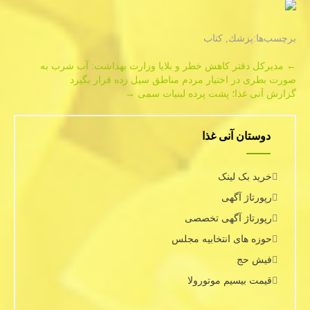
برچسب‌ها:
پزشك
,
كتاب
Post
←
مدیركل دفتر كاهش خطر و بلایا وزارت بهداشت: آب شرب به
صورت بطری در اختیار مردم مناطق سیل زده قرار بگیرد
navigation
گزارش آنی غذا؛ پشت پرده لبنیات سمی
→
دوستان آنی غذا
خرید بک لینک
رپورتاژ آگهی
رپورتاژ آگهی تخصصی
حوزه های انتخابیه مجلس
فیش حج
قیمت بیسیم موتورولا