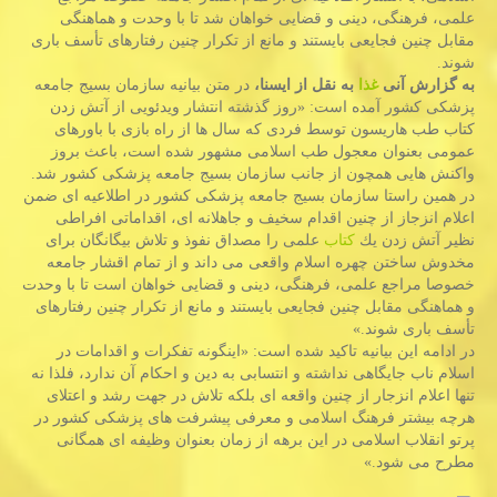
علمی، فرهنگی، دینی و قضایی خواهان شد تا با وحدت و هماهنگی
مقابل چنین فجایعی بایستند و مانع از تكرار چنین رفتارهای تأسف باری
شوند.
به گزارش آنی
غذا
به نقل از ایسنا،
در متن بیانیه سازمان بسیج جامعه
پزشكی كشور آمده است: «روز گذشته انتشار ویدئویی از آتش زدن
كتاب طب هاریسون توسط فردی كه سال ها از راه بازی با باورهای
عمومی بعنوان معجول طب اسلامی مشهور شده است، باعث بروز
واكنش هایی همچون از جانب سازمان بسیج جامعه پزشكی كشور شد.
در همین راستا سازمان بسیج جامعه پزشكی كشور در اطلاعیه ای ضمن
اعلام انزجاز از چنین اقدام سخیف و جاهلانه ای، اقداماتی افراطی
نظیر آتش زدن یك
كتاب
علمی را مصداق نفوذ و تلاش بیگانگان برای
مخدوش ساختن چهره اسلام واقعی می داند و از تمام اقشار جامعه
خصوصا مراجع علمی، فرهنگی، دینی و قضایی خواهان است تا با وحدت
و هماهنگی مقابل چنین فجایعی بایستند و مانع از تكرار چنین رفتارهای
تأسف باری شوند.»
در ادامه این بیانیه تاكید شده است: «اینگونه تفكرات و اقدامات در
اسلام ناب جایگاهی نداشته و انتسابی به دین و احكام آن ندارد، فلذا نه
تنها اعلام انزجار از چنین واقعه ای بلكه تلاش در جهت رشد و اعتلای
هرچه بیشتر فرهنگ اسلامی و معرفی پیشرفت های پزشكی كشور در
پرتو انقلاب اسلامی در این برهه از زمان بعنوان وظیفه ای همگانی
مطرح می شود.»