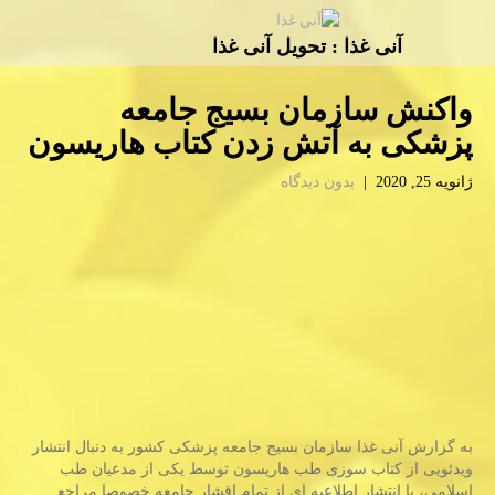
آنی غذا : تحویل آنی غذا
واكنش سازمان بسیج جامعه
پزشكی به آتش زدن كتاب هاریسون
ژانویه 25, 2020
|
بدون دیدگاه
به گزارش آنی غذا سازمان بسیج جامعه پزشكی كشور به دنبال انتشار
ویدئویی از كتاب سوزی طب هاریسون توسط یكی از مدعیان طب
اسلامی، با انتشار اطلاعیه ای از تمام اقشار جامعه خصوصا مراجع