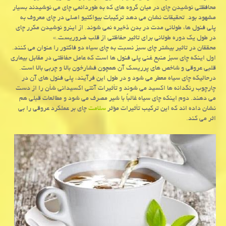
محافظتی نوشیدن چای در میان گروه های كه به طوردائمی چای می نوشیدند بسیار
مشهود بود. تحقیقات نشان می دهد تركیبات بیواكتیو اصلی در چای معروف به
پلی فنول ها، طولانی مدت در بدن ذخیره نمی شوند. از اینرو نوشیدن مكرر چای
در طول یك دوره طولانی برای تاثیر حفاظتی از قلب ضروریست.»
محققان در تاثیر بیشتر چای سبز نسبت به چای سیاه دو فاكتور را عنوان می كنند.
اول اینكه چای سبز منبع غنی پلی فنول ها است كه عامل حفاظتی در مقابل بیماری
قلبی عروقی و شاخص های پرریسك آن همچون فشارخون بالا و چربی بالا است.
درحالیكه چای سیاه معطر می شود و در طول این فرآیند، پلی فنول های آن در
چارچوب رنگدانه ها اكسید می شوند و تأثیرات آنتی اكسیدانی شأن را از دست
می دهند. دوم اینكه چای سیاه غالباً با شیر مصرف می شود و مطالعات قبلی هم
نشان داده اند كه این تركیب تأثیرات مؤثر
سلامت
چای بر عملكرد عروقی را بی
اثر می كند.