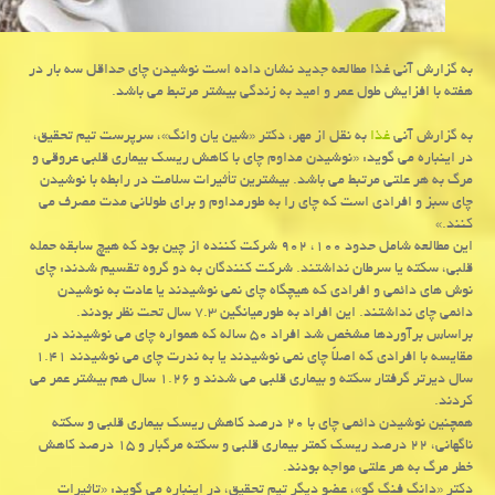
به گزارش آنی غذا مطالعه جدید نشان داده است نوشیدن چای حداقل سه بار در
هفته با افزایش طول عمر و امید به زندگی بیشتر مرتبط می باشد.
به گزارش آنی
غذا
به نقل از مهر، دكتر «شین یان وانگ»، سرپرست تیم تحقیق،
در اینباره می گوید: «نوشیدن مداوم چای با كاهش ریسك بیماری قلبی عروقی و
مرگ به هر علتی مرتبط می باشد. بیشترین تأثیرات سلامت در رابطه با نوشیدن
چای سبز و افرادی است كه چای را به طورمداوم و برای طولانی مدت مصرف می
كنند.»
این مطالعه شامل حدود ۱۰۰، ۹۰۲ شركت كننده از چین بود كه هیچ سابقه حمله
قلبی، سكته یا سرطان نداشتند. شركت كنندگان به دو گروه تقسیم شدند: چای
نوش های دائمی و افرادی كه هیچگاه چای نمی نوشیدند یا عادت به نوشیدن
دائمی چای نداشتند. این افراد به طورمیانگین ۷.۳ سال تحت نظر بودند.
براساس برآوردها مشخص شد افراد ۵۰ ساله كه همواره چای می نوشیدند در
مقایسه با افرادی كه اصلاً چای نمی نوشیدند یا به ندرت چای می نوشیدند ۱.۴۱
سال دیرتر گرفتار سكته و بیماری قلبی می شدند و ۱.۲۶ سال هم بیشتر عمر می
كردند.
همچنین نوشیدن دائمی چای با ۲۰ درصد كاهش ریسك بیماری قلبی و سكته
ناگهانی، ۲۲ درصد ریسك كمتر بیماری قلبی و سكته مرگبار و ۱۵ درصد كاهش
خطر مرگ به هر علتی مواجه بودند.
دكتر «دانگ فنگ گو»، عضو دیگر تیم تحقیق، در اینباره می گوید: «تاثیرات