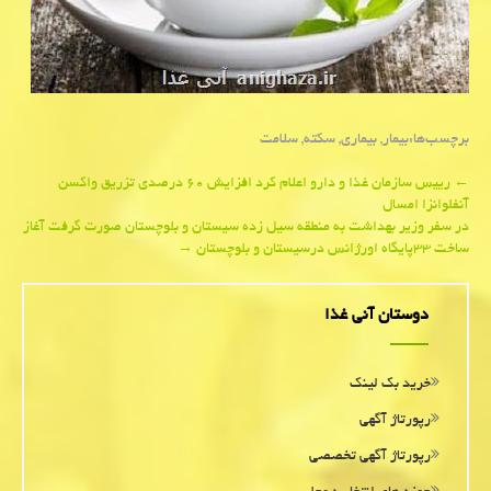
برچسب‌ها:
بیمار
,
بیماری
,
سكته
,
سلامت
Post
←
رییس سازمان غذا و دارو اعلام كرد افزایش ۶۰ درصدی تزریق واكسن
آنفلوانزا امسال
navigation
در سفر وزیر بهداشت به منطقه سیل زده سیستان و بلوچستان صورت گرفت آغاز
ساخت ۳۳پایگاه اورژانس درسیستان و بلوچستان
→
دوستان آنی غذا
خرید بک لینک
رپورتاژ آگهی
رپورتاژ آگهی تخصصی