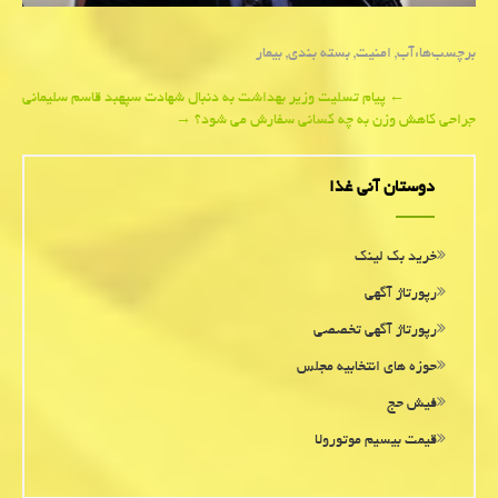
برچسب‌ها:
آب
,
امنیت
,
بسته بندی
,
بیمار
Post
←
پیام تسلیت وزیر بهداشت به دنبال شهادت سپهبد قاسم سلیمانی
جراحی كاهش وزن به چه كسانی سفارش می شود؟
→
navigation
دوستان آنی غذا
خرید بک لینک
رپورتاژ آگهی
رپورتاژ آگهی تخصصی
حوزه های انتخابیه مجلس
فیش حج
قیمت بیسیم موتورولا