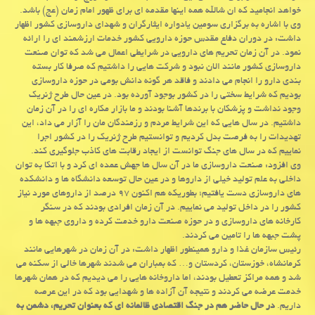
خواهد انجامید كه ان شالله همه اینها مقدمه ای برای ظهور امام زمان (عج) باشد.
وی با اشاره به برگزاری سومین یادواره ایثارگران و شهدای داروسازی كشور اظهار
داشت: در دوران دفاع مقدس حوزه دارویی كشور خدمات ارزشمند ای را ارائه
نمود. در آن زمان تحریم های دارویی در شرایطی اعمال می شد كه توان صنعت
داروسازی كشور مانند الان نبود و شركت هایی را داشتیم كه صرفا كار بسته
بندی دارو را انجام می دادند و فاقد هر گونه دانش بومی در حوزه داروسازی
بودیم كه شرایط سختی را در كشور بوجود آورده بود. در عین حال طرح ژنریك
وجود نداشت و پزشكان با برندها آشنا بودند و ما بازار مكاره ای را در آن زمان
داشتیم. در سال هایی كه این شرایط مردم و رزمندگان مان را آزار می داد، این
تهدیدات را به فرصت بدل كردیم و توانستیم طرح ژنریك را در كشور اجرا
نماییم كه در سال های جنگ توانست از ایجاد رقابت های كاذب جلوگیری كند.
وی افزود: صنعت داروسازی ما در آن سال ها جهش عمده ای كرد و با اتكا به توان
داخلی به علم تولید خیلی از داروها و در عین حال توسعه دانشگاه ها و دانشكده
های داروسازی دست یافتیم؛ بطوریكه هم اكنون ۹۷ درصد از داروهای مورد نیاز
كشور را در داخل تولید می نماییم. در آن زمان افرادی بودند كه در سنگر
كارخانه های داروسازی و در حوزه صنعت دارو خدمت كرده و داروی جبهه ها و
پشت جبهه ها را تامین می كردند.
رئیس سازمان غذا و دارو همینطور اظهار داشت: در آن زمان در شهرهایی مانند
كرمانشاه، خوزستان، كردستان و… كه بمباران می شدند شهرها خالی از سكنه می
شد و همه مراكز تعطیل بودند، اما داروخانه هایی را می دیدیم كه در همان شهرها
خدمت عرضه می كردند و نتیجه آن آزاده ها و شهدایی بود كه در این عرصه
داریم.
در حال حاضر هم در جنگ اقتصادی ظالمانه ای كه بعنوان تحریم، دشمن به