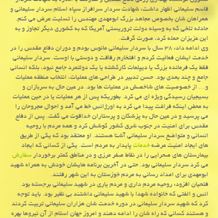
مسوول موسسه بهداری رزمی دفاع مقدس و مقاومت با اشاره به شهادت سردار
قاسم سلیمانی اظهار داشت: شهادت سردار سرافراز سپاه اسلام سردار سلیمانی و
همراهان شان بخصوص مجاهد بزرگ ابومهدی مهندس را تسلیت عرض می كنم.
حادثه تلخی كه به وسیله دولت تروریستی آمریكا كه به كشوری دیگر تجاوز و به
این عزیزان حمله كرد، صورت گرفت.
وی ادامه داد: ۳۸ سال با سردار سلیمانی مانوس بودم و دوران دفاع مقدس را در
خدمت ایشان فعالیت كردم و افتخارم رفاقت و دوستی با اوست. سردار سلیمانی
فقط یك فرمانده بزرگ یا دیپلمات كاركشته یا یك دولتمرد جامع نبود، بلكه انسانی
جامع و چند بعدی بود. حسن تدبیر در طراحی های عملیات، انتخاب منطقه عملیات
و… از خصوصیت های شاخصش در عملیات ها بود. در عین حال به سربازان و
بسیجیان رسیدگی ویژه ای می كرد. بطوریكه پس از هر عملیات یا در حین عملیات
به محض اینكه فراغت پیدا می كرد به اورژانس خط می آمد و احوال مجروحان را
می پرسید و در عین حال به پزشكان و پرستاران خداقوت می گفت. پس از دفاع
مقدس برای امنیت در جنوب شرق كشور كوشش كرد و همه مردم با روحیه
انسانی و متواضع سردار سلیمانی آشنا هستند. او معتقد بود كه یكی از طریق
های ایجاد امنیت عرضه
خدمات
پایدار به مردم است. یكی از كسانی كه ایجاد
بیمارستان های صحرایی را در نقاط صفر مرزی و در مناطق كمتر برخوردار
سفارش
می كرد سردار سلیمانی بود. حتی در آخرین برنامه هایشان خودش به همراه شهید
ابومهدی برای امداد رسانی به مردم خوزستان به این شهر رفتند.
فتحیان افزود: روحیه مردم داری و مردم یاری در شهید سلیمانی برجسته بود.
انس و الفتی كه خانواده شهدا با شهید سلیمانی داشتند بی نظیر بود. باید توجه
كرد كه شهید سردار سلیمانی در دوره خدمت شان هزاران سلیمانی تربیت كردند
و هستند كسانی كه راه شان را ادامه دهند و امروز جهان اسلام از آن نیروها بهره