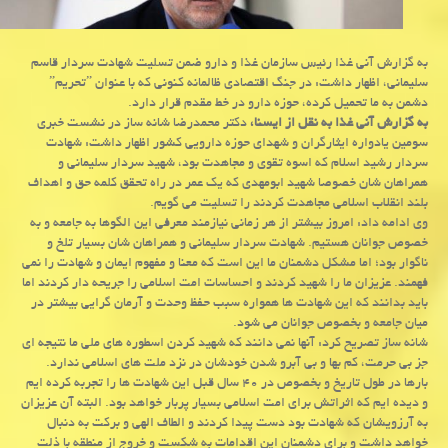
به گزارش آنی غذا رئیس سازمان غذا و دارو ضمن تسلیت شهادت سردار قاسم
سلیمانی، اظهار داشت: در جنگ اقتصادی ظالمانه كنونی كه با عنوان ˮتحریمˮ
دشمن به ما تحمیل كرده، حوزه دارو در خط مقدم قرار دارد.
به گزارش آنی غذا به نقل از ایسنا،
دكتر محمدرضا شانه ساز در نشست خبری
سومین یادواره ایثارگران و شهدای حوزه دارویی كشور اظهار داشت: شهادت
سردار رشید اسلام كه اسوه تقوی و مجاهدت بود، شهید سردار سلیمانی و
همراهان شان خصوصا شهید ابومهدی كه یك عمر در راه تحقق كلمه حق و اهداف
بلند انقلاب اسلامی مجاهدت كردند را تسلیت می گویم.
وی ادامه داد: امروز بیشتر از هر زمانی نیازمند معرفی این الگوها به جامعه و به
خصوص جوانان هستیم. شهادت سردار سلیمانی و همراهان شان بسیار تلخ و
ناگوار بود؛ اما مشكل دشمنان ما این است كه معنا و مفهوم ایمان و شهادت را نمی
فهمند. عزیزان ما را شهید كردند و احساسات امت اسلامی را جریحه دار كردند اما
باید بدانند كه این شهادت ها همواره سبب حفظ وحدت و آرمان گرایی بیشتر در
میان جامعه و بخصوص جوانان می شود.
شانه ساز تصریح كرد: آنها نمی دانند كه شهید كردن اسطوره های ملی ما نتیجه ای
جز بی حرمت، كم بها و بی آبرو شدن خودشان در نزد ملت های اسلامی ندارد.
بارها در طول تاریخ و بخصوص در ۴۰ سال قبل این شهادت ها را تجربه كرده ایم
و دیده ایم كه اثراتش برای امت اسلامی بسیار پربار خواهد بود. البته آن عزیزان
به آرزویشان كه شهادت بود دست پیدا كردند و الطاف الهی و بركت به دنبال
خواهد داشت و برای دشمنان این اقدامات به شكست و خروج از منطقه با ذلت