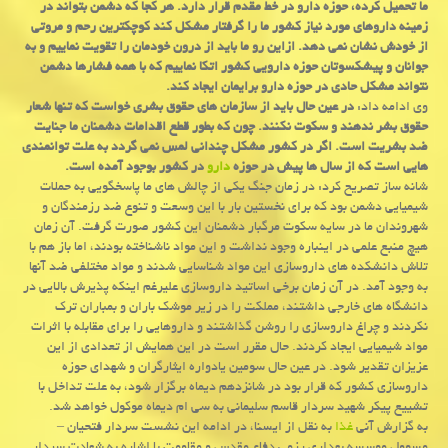
ما تحمیل كرده، حوزه دارو در خط مقدم قرار دارد. هر كجا كه دشمن بتواند در
زمینه داروهای مورد نیاز كشور ما را گرفتار مشكل كند كوچكترین رحم و مروتی
از خودش نشان نمی دهد. ازاین رو ما باید از درون خودمان را تقویت نماییم و به
جوانان و پیشكسوتان حوزه دارویی كشور اتكا نماییم كه با همه فشارها دشمن
نتواند مشكل حادی در حوزه دارو برایمان ایجاد كند.
وی ادامه داد:
در عین حال باید از سازمان های حقوق بشری خواست كه تنها شعار
حقوق بشر ندهند و سكوت نكنند. چون كه بطور قطع اقدامات دشمنان ما جنایت
ضد بشریت است. اگر در كشور مشكل چندانی لمس نمی گردد به علت توانمندی
هایی است كه از سال ها پیش در حوزه
دارو
در كشور بوجود آمده است.
شانه ساز تصریح كرد: در زمان جنگ یكی از چالش های ما پاسخگویی به حملات
شیمیایی دشمن بود كه برای نخستین بار با این وسعت و تنوع ضد رزمندگان و
شهروندان ما در سایه سكوت مرگبار دشمنان این كشور صورت گرفت. آن زمان
هیچ منبع علمی در اینباره وجود نداشت و این مواد ناشناخته بودند، اما باز هم با
تلاش دانشكده های داروسازی این مواد شناسایی شدند و مواد مختلفی ضد آنها
به وجود آمد. در آن زمان برخی اساتید داروسازی علیرغم اینكه پذیرش بالایی در
دانشگاه های خارجی داشتند، مملكت را در زیر موشك باران و بمباران ترك
نكردند و چراغ داروسازی را روشن گذاشتند و داروهایی را برای مقابله با اثرات
مواد شیمیایی ایجاد كردند. حال مقرر است در این همایش از تعدادی از این
عزیزان تقدیر شود. در عین حال سومین یادواره ایثارگران و شهدای حوزه
داروسازی كشور كه قرار بود در شانزدهم دیماه برگزار شود، به علت تداخل با
تشییع پیكر شهید سردار قاسم سلیمانی به سی ام دیماه موكول خواهد شد.
به گزارش آنی
غذا
به نقل از ایسنا، در ادامه این نشست سردار فتحیان –