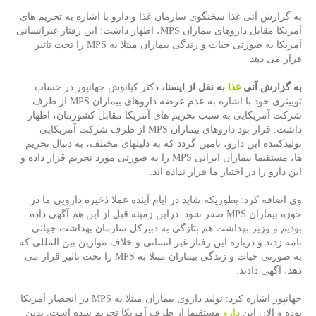
به گزارش آنی غذا سخنگوی سازمان غذا و دارو با اشاره به تحریم های
آمریكا مقابل داروهای بیماران MPS، اظهار داشت: این رفتار غیرانسانی
آمریكا به صورتی حیات و زندگی بیماران مبتلا به MPS را تحت تاثیر
قرار می دهد.
به گزارش آنی
غذا
به نقل از ایسنا،
دكتر كیانوش جهانپور در حساب
توییتری خود با اشاره به عدم عرضه داروهای بیماران MPS از طرف
شركت آمریكایی به سبب تحریم های آمریكا مقابل كشورمان، اظهار
داشت: قرار بود داروهای بیماران MPS از طرف شركت آمریكایی
تولیدكننده این دارو، تامین گردد كه به دلیلهای مختلف، به دنبال تحریم
ها، مستقیما بیماران ایرانی MPS را به صورتی مورد تحریم قرار داده و
این دارو را در اختیار ما قرار نداده اند.
وی اضافه كرد: بطوریكه شاید در ایام آینده عملا ذخیره دارویی ما در
حوزه بیماران MPS صفر شود. دراین زمینه قبل از این هم آگهی داده
بودیم و وزیر بهداشت هم بتازگی به دبیركل سازمان بهداشت جهانی
نامه زدند و درباره این رفتار غیر انسانی و خلاف موازین بین المللی كه
به صورتی حیات و زندگی بیماران مبتلا به MPS را تحت تاثیر قرار می
دهد، آگهی دادند.
جهانپور اشاره كرد: تولید داروی بیماران مبتلا به MPS در انحصار آمریكا
بوده و الان این
دارو
مستقیما از طرف آمریكا تحریم شده است. بدین