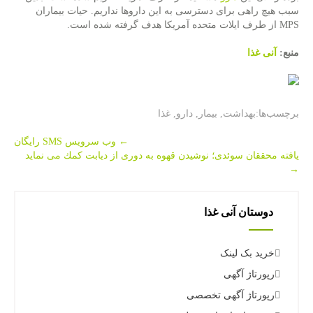
سبب هیچ راهی برای دسترسی به این داروها نداریم. حیات بیماران
MPS از طرف ایلات متحده آمریكا هدف گرفته شده است.
منبع:
آنی غذا
برچسب‌ها:
بهداشت
,
بیمار
,
دارو
,
غذا
Post
←
وب سرویس SMS رایگان
یافته محققان سوئدی؛ نوشیدن قهوه به دوری از دیابت كمك می نماید
navigation
→
دوستان آنی غذا
خرید بک لینک
رپورتاژ آگهی
رپورتاژ آگهی تخصصی