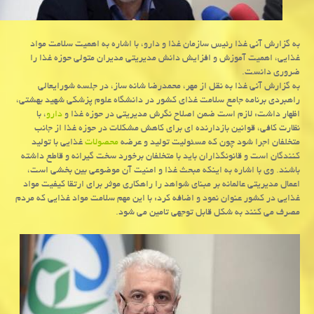
به گزارش آنی غذا رئیس سازمان غذا و دارو، با اشاره به اهمیت سلامت مواد
غذایی، اهمیت آموزش و افزایش دانش مدیریتی مدیران متولی حوزه غذا را
ضروری دانست.
به گزارش آنی غذا به نقل از مهر، محمدرضا شانه ساز، در جلسه شورایعالی
راهبردی برنامه جامع سلامت غذای كشور در دانشگاه علوم پزشكی شهید بهشتی،
اظهار داشت: لازم است ضمن اصلاح نگرش مدیریتی در حوزه غذا و
دارو
، با
نظارت كافی، قوانین بازدارنده ای برای كاهش مشكلات در حوزه غذا از جانب
متخلفان اجرا شود چون كه مسئولیت تولید و عرضه
محصولات
غذایی با تولید
كنندگان است و قانونگذاران باید با متخلفان برخورد سخت گیرانه و قاطع داشته
باشند. وی با اشاره به اینكه مبحث غذا و امنیت آن موضوعی بین بخشی است،
اعمال مدیریتی عالمانه بر مبنای شواهد را راهكاری موثر برای ارتقا كیفیت مواد
غذایی در كشور عنوان نمود و اضافه كرد: با این مهم سلامت مواد غذایی كه مردم
مصرف می كنند به شكل قابل توجهی تامین می شود.