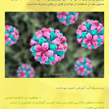
صابون بعد از استفاده از توالت و قبل از پختن و صرف غذاست.
برچسب‌ها:
آب
,
آموزش
,
امنیت
,
بهداشت
Post
←
موفقیت در انتخابات مجلس
مطالعات محققان كانادایی نشان می دهد؛ خوردن آووكادو به جلوگیری از دیابت
navigation
كمك می نماید
→