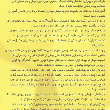
پارك» در «ویرال» انتشار یافته است. چندین مورد این بیماری در بخش های
مختلف بیمارستان مشاهده شده است.
آموزشگاه «ماندلا» در شفیلد هم به دلیل بیماری تعداد زیادی از دانش آموزان
تعطیل شده است.
از نورو ویروس گذشته، تعداد مبتلایان به آنفلوآنزا در بیمارستان ها بخصوص در
شمال انگلیس هم نسبت به سال قبل افزایش یافته است.
میریام دیكین، مدیر اداره سیاست گذاری و استراتژی سازمان بهداشت عمومی
انگلیس كه نمایندگی بیمارستان ها را بر عهده دارد، می گوید: این می تواند
نشانه نگران كننده ای حاكی از به حقیقت پیوستن پیشبینی ها برای یك زمستان
سخت باشد.
وی ادامه داد: ما وارد مرحله ای می شویم كه پرمشغله ترین دوره در نظام درمانی
كشور است كه الان هم زیر فشار تقاضای بیش از اندازه قرار دارد. برای ما
امنیت بیمار اولویت اول است اما در كنار كمبود نیرو، شیوع آنفلوآنزا یا نورو
ویروس می تواند پیامدی جدی بر خدمات ما داشته باشد.
سازمان خدمات بهداشتی انگلیس ضمن یك اخطار ملی، افشا كرده كه در هفته
گذشته چندین بخش بیمارستانی را تعطیل كرده و از مردم خواسته است كه در
صورت مبتلا شدن به نورو ویروس كه سبب اسهال و استفراغ می شود، از خانه
خارج نشوند و به منظور كنترل شیوع ویروس، از رفتن به پزشك یا بیمارستان
خودداری كنید.
در اخطار سازمان بهداشت عمومی آمده است كه مبتلایان به نورو ویروس نباید تا
۴۸ ساعت بعد از گذشتن عوارض بیماری به سر كار یا مدرسه بازگردند.
به گزارش ایندیپندنت، مقامات بهداشت عمومی همینطور تاكید كرده اند كه
بهترین روش برای ایمنی در مقابل این ویروس، شستن دست ها با
آب
گرم و