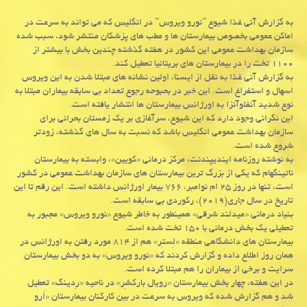
به گزارش آنی غذا شیوع ˮنورو ویروسˮ در انگلیس كه می تواند به سرعت در
اماكن عمومی بخصوص بیمارستان ها و مطب های پزشكان منتشر شود، سبب شده
سازمان بهداشت عمومی این كشور در هفته گذشته چندین بخش با بیشتر از
۱۱۰۰ تخت را در بیمارستان های بریتانیا تعطیل كند.
به گزارش آنی غذا به نقل از ایسنا، اولین نشانه های مبتلا شدن به این ویروس
اسهال و استفراغ است. این خبر در بحبوحه رجوع تعداد بی سابقه بیماران مبتلا به
نوع شدید آنفلوآنزا به اورژانس بیمارستان ها انتشار یافته است.
این نگرانی وجود دارد كه این شیوع، سرآغازی بر یك زمستان بحرانی برای
سازمان بهداشت عمومی انگلیس باشد كه نسبت به سال های گذشته، زودتر
شروع شده است.
به نوشته روزنامه ایندیپندنت، مركز درمانی «كویین»، وابسته به بیمارستان
ناتینگهام كه یكی از بزرگ ترین بیمارستان های سازمان بهداشت عمومی در كشور
است، تنها در روز ۲۵ ام نوامبر، ۷۶۶ بیمار اورژانس داشته است. این رقم تا این
تاریخ در سال جاری(۲۰۱۹)، ركوردی بی سابقه است.
بنیاد درمانی «میدلند شرقی» همینطور به خاطر شیوع «نورو ویروس» مجبور به
تعطیلی یك بخش درمانی با ۱۵۰ تخت شده است.
بیمارستان های دانشگاهی منطقه «لِستِر» هم از ۸۱۴ مورد رفتن به اورژانس در
همان روز اطلاع داده و گزارش كردند كه «نورو ویروس» به دو بخش بیمارستان
سرایت و برخی از بیماران را هم مبتلا كرده است.
در این هفته، چهار بخش بیمارستان «رویال باركشِر» در ناحیه «رِدینگ» تعطیل
شد و هم گزارش شده كه ویروس به سرعت در بین كاركنان بیمارستان «اَرو