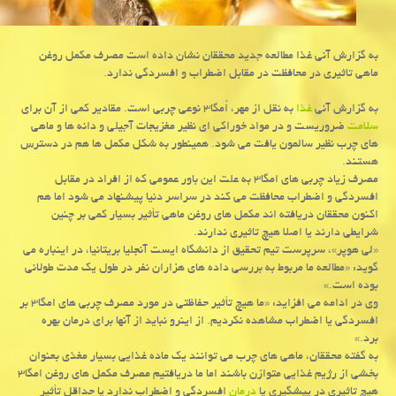
به گزارش آنی غذا مطالعه جدید محققان نشان داده است مصرف مكمل روغن
ماهی تاثیری در محافظت در مقابل اضطراب و افسردگی ندارد.
به گزارش آنی
غذا
به نقل از مهر، اُمگا۳ نوعی چربی است. مقادیر كمی از آن برای
سلامت
ضروریست و در مواد خوراكی ای نظیر مغزیجات آجیلی و دانه ها و ماهی
های چرب نظیر سالمون یافت می شود. همینطور به شكل مكمل ها هم در دسترس
هستند.
مصرف زیاد چربی های امگا۳ به علت این باور عمومی كه از افراد در مقابل
افسردگی و اضطراب محافظت می كند در سراسر دنیا پیشنهاد می شود اما هم
اكنون محققان دریافته اند مكمل های روغن ماهی تأثیر بسیار كمی بر چنین
شرایطی دارند یا اصلا هیچ تاثیری ندارند.
«لی هوپر»، سرپرست تیم تحقیق از دانشگاه ایست آنجلیا بریتانیا، در اینباره می
گوید: «مطالعه ما مربوط به بررسی داده های هزاران نفر در طول یك مدت طولانی
بوده است.»
وی در ادامه می افزاید: «ما هیچ تأثیر حفاظتی در مورد مصرف چربی های امگا۳ بر
افسردگی یا اضطراب مشاهده نكردیم. از اینرو نباید از آنها برای درمان بهره
برد.»
به گفته محققان، ماهی های چرب می توانند یك ماده غذایی بسیار مغذی بعنوان
بخشی از رژیم غذایی متوازن باشند اما ما دریافتیم مصرف مكمل های روغن امگا۳
هیچ تاثیری در پیشگیری یا
درمان
افسردگی و اضطراب ندارد یا حداقل تأثیر