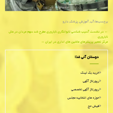
برچسب‌ها:
آب
,
آموزش
,
پزشك
,
دارو
Post
←
در نشست آسیب شناسی تابوانگاری ناباروری مطرح شد سهم مردان در علل
ناباروری
navigation
مركز تعمیر پرینترهای ماشین های اداری در ایران
→
دوستان آنی غذا
خرید بک لینک
رپورتاژ آگهی
رپورتاژ آگهی تخصصی
حوزه های انتخابیه مجلس
فیش حج