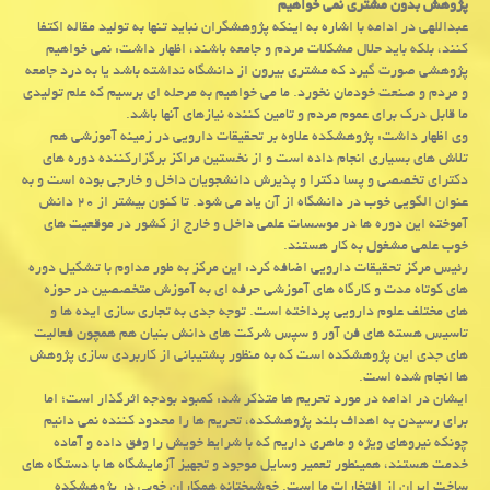
پژوهش بدون مشتری نمی خواهیم
عبداللهی در ادامه با اشاره به اینكه پژوهشگران نباید تنها به تولید مقاله اكتفا
كنند، بلكه باید حلال مشكلات مردم و جامعه باشند، اظهار داشت: نمی خواهیم
پژوهشی صورت گیرد كه مشتری بیرون از دانشگاه نداشته باشد یا به درد جامعه
و مردم و صنعت خودمان نخورد. ما می خواهیم به مرحله ای برسیم كه علم تولیدی
ما قابل درك برای عموم مردم و تامین كننده نیازهای آنها باشد.
وی اظهار داشت: پژوهشكده علاوه بر تحقیقات دارویی در زمینه آموزشی هم
تلاش های بسیاری انجام داده است و از نخستین مراكز برگزاركننده دوره های
دكترای تخصصی و پسا دكترا و پذیرش دانشجویان داخل و خارجی بوده است و به
عنوان الگویی خوب در دانشگاه از آن یاد می شود. تا كنون بیشتر از ۲۰ دانش
آموخته این دوره ها در موسسات علمی داخل و خارج از كشور در موقعیت های
خوب علمی مشغول به كار هستند.
رئیس مركز تحقیقات دارویی اضافه كرد: این مركز به طور مداوم با تشكیل دوره
های كوتاه مدت و كارگاه های آموزشی حرفه ای به آموزش متخصصین در حوزه
های مختلف علوم دارویی پرداخته است. توجه جدی به تجاری سازی ایده ها و
تاسیس هسته های فن آور و سپس شركت های دانش بنیان هم همچون فعالیت
های جدی این پژوهشكده است كه به منظور پشتیبانی از كاربردی سازی پژوهش
ها انجام شده است.
ایشان در ادامه در مورد تحریم ها متذكر شد: كمبود بودجه اثرگذار است؛ اما
برای رسیدن به اهداف بلند پژوهشكده، تحریم ها را محدود كننده نمی دانیم
چونكه نیروهای ویژه و ماهری داریم كه با شرایط خویش را وفق داده و آماده
خدمت هستند، همینطور تعمیر وسایل موجود و تجهیز آزمایشگاه ها با دستگاه های
ساخت ایران از افتخارات ما است. خوشبختانه همكاران خوبی در پژوهشكده