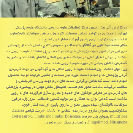
به گزارش آنی غذا رئیس مركز تحقیقات علوم دارویی دانشگاه علوم پزشكی
تهران از همكاری در تولید كدئین فسفات، لتروزول، مرفین سولفات، نالوكسان،
نیفه دیپین بعنوان داروی پایین آورنده فشار خون اطلاع داد.
دكتر محمد عبداللهی در گفتگو با ایسنا،
در خصوص نتایج حاصل شده از پژوهش
های این مركز اظهار نمود: پژوهش های انجام شده در پژوهشكده علوم دارویی به
علت دارا بودن اعتبار كافی در مجلات معتبر بین المللی انتشار یافته اند و منجر به
گسترش دانش بنیادی در حوزه علوم دارویی شده است.
وی اظهار داشت: پژوهشكده علوم دارویی تلاش های گوناگونی در جهت كاربردی
كردن پژوهش ها و انجام خدمت مورد نیاز صنعت و تكمیل فرایند تولید محصول
انجام داده است كه شامل برگزاری تست های لازم جهت بررسی اثربخشی و
سلامت تركیبات سلامت محور هم هست. همینطور نقش مهمی در پیشبرد پژوهش
های كاربردی در معرفی مولكول های جدید و تجاری سازی فرآورده های دارویی
داشته است كه می توان به همكاری در تولید كدئین فسفات، لتروزول، مرفین
سولفات، نالوكسان، نیفه دیپین بعنوان داروی پایین آورنده فشار خون،
سلكوكسیب بعنوان داروی بازدارنده انتخابی COX-۲، شربت گیاهی Zataria
multiflora بعنوان ضد سرفه، Deferasirox، Tinibs and Finibs، Bosentan،
.Fingolimod، Nitisinone و تعدادی دیگر اشاره نمود.