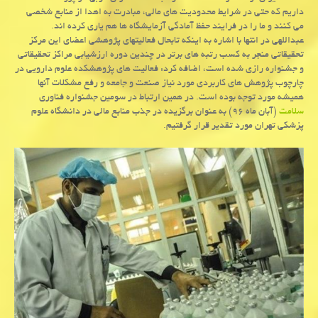
داریم كه حتی در شرایط محدودیت های مالی، مبادرت به اهدا از منابع شخصی
می كنند و ما را در فرایند حفظ آمادگی آزمایشگاه ها هم یاری كرده اند.
عبداللهی در انتها با اشاره به اینكه تابحال فعالیتهای پژوهشی اعضای این مركز
تحقیقاتی منجر به كسب رتبه های برتر در چندین دوره ارزشیابی مراكز تحقیقاتی
و جشنواره رازی شده است، اضافه كرد: فعالیت های پژوهشكده علوم دارویی در
چارچوب پژوهش های كاربردی مورد نیاز صنعت و جامعه و رفع مشكلات آنها
همیشه مورد توجه بوده است. در همین ارتباط در سومین جشنواره فناوری
سلامت
(آبان ماه ۹۶) به عنوان برگزیده در جذب منابع مالی در دانشگاه علوم
پزشكی تهران مورد تقدیر قرار گرفتیم.