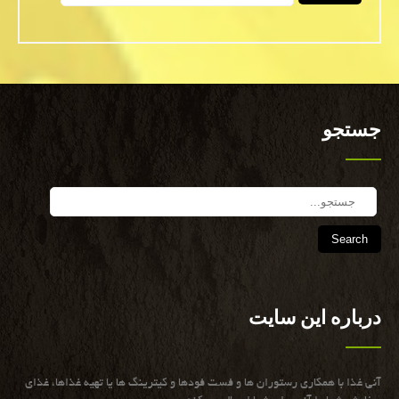
جستجو
Search
درباره این سایت
آنی غذا با همكاری رستوران ها و فست فودها و كیترینگ ها یا تهیه غذاها، غذای