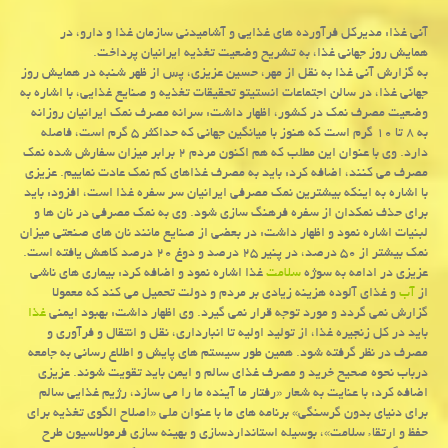
آنی غذا: مدیركل فرآورده های غذایی و آشامیدنی سازمان غذا و دارو، در
همایش روز جهانی غذا، به تشریح وضعیت تغذیه ایرانیان پرداخت.
به گزارش آنی غذا به نقل از مهر، حسین عزیزی، پس از ظهر شنبه در همایش روز
جهانی غذا، در سالن اجتماعات انستیتو تحقیقات تغذیه و صنایع غذایی، با اشاره به
وضعیت مصرف نمك در كشور، اظهار داشت: سرانه مصرف نمك ایرانیان روزانه
به ۸ تا ۱۰ گرم است كه هنوز با میانگین جهانی كه حداكثر ۵ گرم است، فاصله
دارد. وی با عنوان این مطلب كه هم اكنون مردم ۲ برابر میزان سفارش شده نمك
مصرف می كنند، اضافه كرد: باید به مصرف غذاهای كم نمك عادت نماییم. عزیزی
با اشاره به اینكه بیشترین نمك مصرفی ایرانیان سر سفره غذا است، افزود: باید
برای حذف نمكدان از سفره فرهنگ سازی شود. وی به نمك مصرفی در نان ها و
لبنیات اشاره نمود و اظهار داشت: در بعضی از صنایع مانند نان های صنعتی میزان
نمك بیشتر از ۵۰ درصد، در پنیر ۲۵ درصد و دوغ ۲۰ درصد كاهش یافته است.
عزیزی در ادامه به سوژه
سلامت
غذا اشاره نمود و اضافه كرد: بیماری های ناشی
از
آب
و غذای آلوده هزینه زیادی بر مردم و دولت تحمیل می كند كه معمولا
گزارش نمی گردد و مورد توجه قرار نمی گیرد. وی اظهار داشت: بهبود ایمنی
غذا
باید در كل زنجیره غذا، از تولید اولیه تا انبارداری، نقل و انتقال و فرآوری و
مصرف در نظر گرفته شود. همین طور سیستم های پایش و اطلاع رسانی به جامعه
درباب نحوه صحیح خرید و مصرف غذای سالم و ایمن باید تقویت شوند. عزیزی
اضافه كرد: با عنایت به شعار «رفتار ما آینده ما را می سازد، رژیم غذایی سالم
برای دنیای بدون گرسنگی» برنامه های ما با عنوان ملی «اصلاح الگوی تغذیه برای
حفظ و ارتقاء سلامت»، بوسیله استانداردسازی و بهینه سازی فرمولاسیون طرح