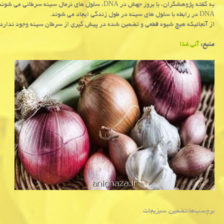
به گفته پژوهشگران، با بروز جهش در DNA، سلول های نرم
DNA در رابطه با سلول های سینه در طول زندگی ایجاد می شوند.
از آنجائیكه هیچ شیوه قطعی و تضمین شده در پیش گیری از سرطان سینه وجود ندارد
منبع:
آنی غذا
برچسب‌ها:
تضمین
,
سبزیجات