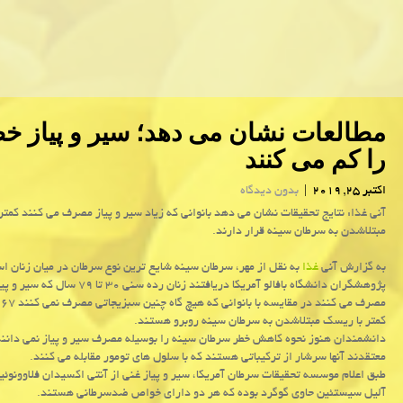
مطالعات نشان می دهد؛ سیر و پیاز خ
را كم می كنند
اکتبر 25, 2019
|
بدون دیدگاه
آنی غذا: نتایج تحقیقات نشان می دهد بانوانی كه زیاد سیر و پیاز مصرف می كنند كمت
مبتلاشدن به سرطان سینه قرار دارند.
به گزارش آنی
غذا
به نقل از مهر، سرطان سینه شایع ترین نوع سرطان در میان زنان ا
پژوهشگران دانشگاه بافالو آمریكا دریافتند زنان رده سنی ۳۰ تا ۷۹
مصر
كمتر با ریسك مبتلاشدن به سرطان سینه روبرو هستند.
دانشمندان هنوز نحوه كاهش خطر سرطان سینه را بوسیله مصرف سیر و پیاز نمی دانند 
معتقدند آنها سرشار از تركیباتی هستند كه با سلول های تومور مقابله می كنند.
طبق اعلام موسسه تحقیقات سرطان آمریكا، سیر و پیاز غنی از آنتی اكسیدان فلاوونوئ
آلیل سیستئین حاوی گوگرد بوده كه هر دو دارای خواص ضدسرطانی هستند.