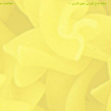
Post
حفاظ شاخ گوزنی ایمن كاران
→
←
مطالعات مح
navigation