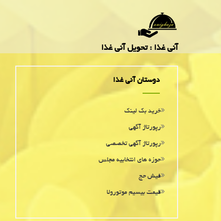
آنی غذا : تحویل آنی غذا
دوستان آنی غذا
خرید بک لینک
رپورتاژ آگهی
رپورتاژ آگهی تخصصی
حوزه های انتخابیه مجلس
فیش حج
قیمت بیسیم موتورولا