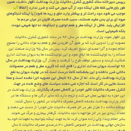
رییس دبیرخانه ستاد كشوری كنترل دخانیات وزارت بهداشت اظهار داشت: همین
طور باورهایی غلط مثل اینكه دود از آب عبور می كند و ضرر ندارد (اتفاقا
آب
موجب می شود دود راحت تر و بیشتر وارد حلق و ریه ها شود) یا اینكه تنباكوهای
میوه ای برای بدن مفید هستند، سبب شده مصرف قلیان در میان مردم ما
افزایش یابد. غافل از اینكه عطر و طعم توتون و تنباكوها، نه تنها طبیعی نبوده،
بلكه شیمیایی است.
وی اظهار نمود: وزارت بهداشت در سال ۹۳ در ستاد كشوری كنترل دخانیات
مصوبه ای را تدوین كرد كه بر طبق آن افزودن عطر و طعم به مواد دخانی را ممنوع
اعلام نموده و آنرا مصداق تبلیغ تعریف كرد، پس در سال ۹۵ وزارت صنعت این
مسأله را به تولیدكننده ها ابلاغ نمود و این تولیدكننده ها به دیوان عدالت اداری
شكایت كردند و دستور توقف طرح را گرفتند و بعداز آن،
وزارت بهداشت در سال
۹۶ توانست دیوان عدالت اداری را قانع كند كه كاربرد عطر و طعم در محصولات
دخانی ضرر داشته و این بخشنامه كاملا درست است كه در نهایت دیوان به نفع
وزارت بهداشت رأی داد. اما از سال ۹۶ تابحال این مصوبه اجرا نشده است و عملا
دست هایی در كار است كه اجازه نمی دهند سیاست های وضع شده در جهت
كنترل مصرف دخانیات تاثیر خودرا بر كاهش مصرف بگذارند.
وزارت بهداشت در
این حوزه به تنهایی عمل می كند و لزوم دارد كه سایر ارگان ها و دستگاه ها در
كنار وزارت بهداشت دغدغه كاهش مصرف دخانیات در كشور را دنبال كنند؛
چونكه سالانه ۶۰ هزار نفر در اثر مصرف دخانیات جان خودرا از دست می دهند و
تعداد زیادی نیز در اثر مواجهه با دود دخانیات، گرفتار بیماری و مرگ می شوند.
بنابر اعلام وبدا، ولی زاده عنوان كرد: ما به جهت اینكه بتوانیم به تعهدات خود به
سازمان جهانی بهداشت در خصوص كاهش ۳۰ درصدی مصرف دخانیات تا سال