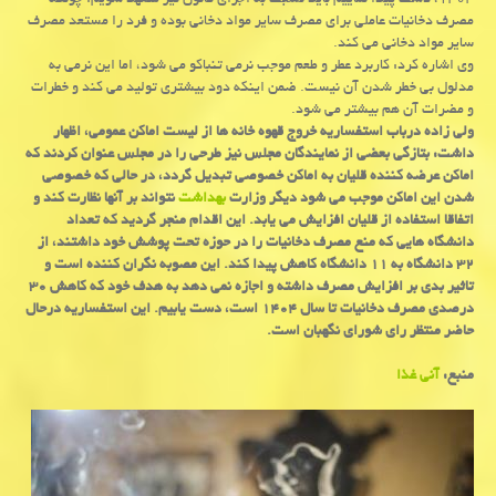
۱۴۰۴، دست پیدا نماییم باید نسبت به اجرای قانون نیز متعهد شویم؛ چونكه
مصرف دخانیات عاملی برای مصرف سایر مواد دخانی بوده و فرد را مستعد مصرف
سایر مواد دخانی می كند.
وی اشاره كرد: كاربرد عطر و طعم موجب نرمی تنباكو می شود، اما این نرمی به
مدلول بی خطر شدن آن نیست. ضمن اینكه دود بیشتری تولید می كند و خطرات
و مضرات آن هم بیشتر می شود.
ولی زاده درباب استفساریه خروج قهوه خانه ها از لیست اماكن عمومی، اظهار
داشت: بتازگی بعضی از نمایندگان مجلس نیز طرحی را در مجلس عنوان كردند كه
اماكن عرضه كننده قلیان به اماكن خصوصی تبدیل گردد، در حالی كه خصوصی
شدن این اماكن موجب می شود دیگر وزارت
بهداشت
نتواند بر آنها نظارت كند و
اتفاقا استفاده از قلیان افزایش می یابد. این اقدام منجر گردید كه تعداد
دانشگاه هایی كه منع مصرف دخانیات را در حوزه تحت پوشش خود داشتند، از
۳۲ دانشگاه به ۱۱ دانشگاه كاهش پیدا كند. این مصوبه نگران كننده است و
تاثیر بدی بر افزایش مصرف داشته و اجازه نمی دهد به هدف خود كه كاهش ۳۰
درصدی مصرف دخانیات تا سال ۱۴۰۴ است، دست یابیم. این استفساریه درحال
حاضر منتظر رای شورای نگهبان است.
منبع:
آنی غذا