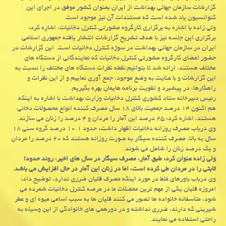
گزارشات سازمان جهانی بهداشت از ایران بعنوان كشور موفق در اجرای این
كنوانسیون یاد شده است كه مستندات آن نیز موجود است.
ولی زاده با اشاره به برگزاری كارگروه مشورتی كنترل دخانیات، اشاره كرد:
برگزاری این جلسه نیز با هدف تشریح گزارشات انتشار یافته جمهوری اسلامی
ایران در سازمان جهانی بهداشت در سوژه كنترل دخانیات است. این گزارشات در
حضور اعضای كارگروه مشورتی كنترل دخانیات كه نمایندگانی از دستگاه های
مختلف هستند، ارائه شد تا بتوانیم نقطه نظرات دستگاه های مختلف را نسبت به
این گزارشات و با عنایت به وضع موجود، جمع آوری نماییم و از این نظرات و
راهكارها، در پیشبرد و تقویت برنامه هایمان بهره بگیریم.
رئیس دبیرخانه ستاد كشوری كنترل دخانیات وزارت بهداشت با اشاره به اینكه
هم اكنون ۱۴ درصد جمعیت بالای ۱۸ سال مصرف كننده انواع محصولات دخانی
هستند، اشاره كرد: ۲۵ درصد این آمار را مردان و ۴ درصد را زنان می سازند.
وی درباب مصرف روزانه دخانیات اظهار داشت: حدود ۱۰.۱ درصد گروه سنی ۱۸
سال به بالا، مصرف كننده سیگار به صورت روزانه هستند كه ۲۰ درصد را مردان
و یك درصد زنان را شامل می شوند.
ولی زاده عنوان كرد: طبق آمار، مصرف سیگار در سال های اخیر، روند حدودا
ثابتی را در مردان طی كرده است، اما در زنان این آمار در حال افزایش می باشد.
وی درباب باورهای غلط در مورد اینكه مصرف قلیان ضرری ندارد، توضیح داد:
امروزه قلیان یكی از مهم ترین معضلات ما در عرصه كنترل دخانیات شمرده می
شود، متأسفانه خانواده ها تصور می كنند قلیان ها به سبب اسامی میوه ای و عطر
شیرینی كه دارند، ضرری نداشته و در دورهمی های خانوادگی از این وسیله به
راحتی استفاده می نمایند.