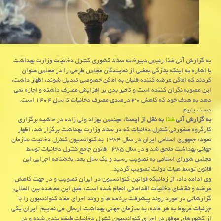
به گزارش آنی غذا رئیس دبیرخانه ستاد كشوری كنترل دخانیات وزارت بهداشت
با اشاره به اینكه بتازگی بعضی از نمایندگان مجلس طرحی را در مجلس عنوان
كردند كه اماكن عرضه كننده قلیان به اماكن خصوصی تبدیل شوند، اظهار داشت:
این مصوبه نگران كننده است و تاثیر بدی بر افزایش مصرف داشته و اجازه نمی
دهد به هدف خود كه كاهش ۳۰ درصدی مصرف دخانیات تا سال ۱۴۰۴ است،
دست یابیم.
به گزارش آنی
غذا
به نقل از ایسنا،
مهندس بهزاد ولی زاده در حاشیه برگزاری
كارگروه مشورتی كنترل دخانیات كه در ستاد وزارت بهداشت برگزار شد، اظهار
نمود: جمهوری اسلامی ایران در سال ۱۳۸۴ به كنوانسیون كنترل دخانیات سازمان
جهانی بهداشت ملحق شد و در سال ۱۳۸۵ قانون جامع كنترل دخانیات توسط
مجلس شورای اسلامی به تصویب رسید و یك سال بعد، بخشنامه اجرایی این
قانون توسط هیات دولت تصویب گردید.
وی ادامه داد: از زمانیكه قوانین كنوانسیون در ایران تصویب و در جهت كاهش
عرضه و تقاضای دخانیات اقداماتی انجام شده است؛ طبق این معاهده بین المللی،
گزارشاتی در مورد روند پیشرفت برنامه ها و روند اجرای مفاد كنوانسیون را با
جزئیات مربوط به هر ماده، به سازمان جهانی بهداشت ارسال می نماییم. ایران یكی
از كشورهای موفق در اجرای كنوانسیون كنترل دخانیات طبقه بندی شده و در