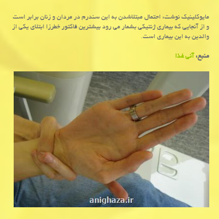
مایوكلینیك نوشت: احتمال مبتلاشدن به این سندرم در مردان و زنان برابر است
و از آنجایی كه بیماری ژنتیكی بشمار می رود بیشترین فاكتور خطرزا ابتلای یكی از
والدین به این بیماری است.
منبع:
آنی غذا