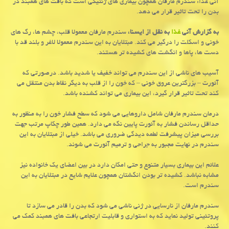
آنی غذا: سندرم مارفان همچون بیماری های ژنتیكی است كه بافت های همبند در
بدن را تحت تاثیر قرار می دهد.
به گزارش آنی
غذا
به نقل از ایسنا،
سندرم مارفان معمولا قلب، چشم ها، رگ های
خونی و اسكلت را درگیر می كند. مبتلایان به این سندرم معمولا لاغر و بلند قد با
دست ها، پاها و انگشت های كشیده تر هستند.
آسیب های ناشی از این سندرم می تواند خفیف یا شدید باشد. درصورتی كه
آئورت – بزرگترین عروق خونی – كه خون را از قلب به دیگر نقاط بدن منتقل می
كند تحت تاثیر قرار گیرد، این بیماری می تواند كشنده باشد.
درمان سندرم مارفان شامل داروهایی می شود كه سطح فشار خون را به منظور به
حداقل رساندن فشار به آئورت پایین نگه می دارد. همین طور چكاپ مرتب جهت
بررسی میزان پیشرفت لطمه دیدگی ضروری می باشد. خیلی از مبتلایان به این
سندرم در نهایت مجبور به جراحی و ترمیم آئورت می شوند.
علائم این بیماری بسیار متنوع و حتی امكان دارد در بین اعضای یك خانواده نیز
مشابه نباشد. كشیده تر بودن انگشتان همچون علایم شایع در مبتلایان به این
سندرم است.
سندرم مارفان از نارسایی در ژنی ناشی می شود كه بدن را قادر می سازد تا
پروتئینی تولید نماید كه به استواری و قابلیت ارتجاعی بافت های همبند كمك می
كنند.