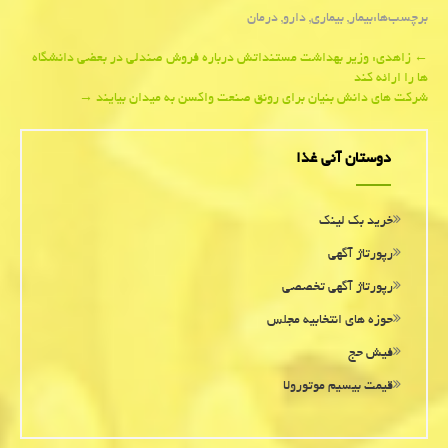
برچسب‌ها:
بیمار
,
بیماری
,
دارو
,
درمان
Post
←
زاهدی: وزیر بهداشت مستنداتش درباره فروش صندلی در بعضی دانشگاه
ها را ارائه كند
navigation
شركت های دانش بنیان برای رونق صنعت واكسن به میدان بیایند
→
دوستان آنی غذا
خرید بک لینک
رپورتاژ آگهی
رپورتاژ آگهی تخصصی
حوزه های انتخابیه مجلس
فیش حج
قیمت بیسیم موتورولا