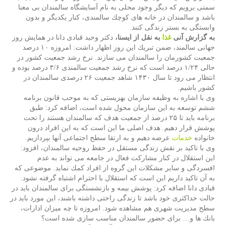
سمتی برویم كه دیگر وجود محلی به نام آسایشگاه سالمندان بی معنا
باشد و سالمندان در خانه های كوچك سالمندی، كنار یكدیگر و بدون
وابستگی به بستر زندگی كنند.
به گزارش آنی
غذا
به نقل از ایسنا،
دكتر وحید قبادی دانا در همایش روز
جهانی سالمند، ضمن تبریك این روز اظهار داشت: امروزه ۱۰ درصد
جمعیت كشورمان را سالمندان می سازند. نرخ رشد جمعیت كشور در
حالی ۱/۲۴ درصد است كه نرخ رشد جمعیت سالمندی ۳/۶ درصد بوده و
انتظار می رود تا سال ۱۴۳۰ شاهد جمعیت ۲۶ درصدی سالمندان در
كشور باشیم.
وی با اشاره به وظیفه سازمان بهزیستی كه به موحب قانون برنامه
ششم توسعه به این سازمان محول شده است، اضافه كرد: طبق
برنامه باید تا ۲۵ درصد از جمعیت هدف كه سالمندان هستند را تحت
پوشش قرار دهیم. هدف اصلی ما این است كه به این افراد درون
خانواده
خدمات
عرضه دهیم و به ارتقا سطح اجتماعی آنها بپردازیم.
وی با تاكید بر نقش زندگی مستقل در حفظ روحیه سالمندان، افزود:
این استقلال در كنار مشاركت فعال در جامعه می تواند به عدم
افسردگی و سایر مشكلات این گروه از افراد كمك نماید. موضوعی كه
به آن تاكید داریم این است كه استقلال با احترام اشتباه گرفته نشود.
قبادی دانا اضافه كرد: پوشش بیمه و بازنشستگی برای سالمندان باید در
حالت حداكثری خود باشد تا زندگی راحتی داشته باشند، این مورد باید در
سطح مدیریت شهری هم مشاهده شود. امروزه تا چه میزان ادارات،
بانك ها و… برای حضور سالمندان مناسب سازی شده است؟