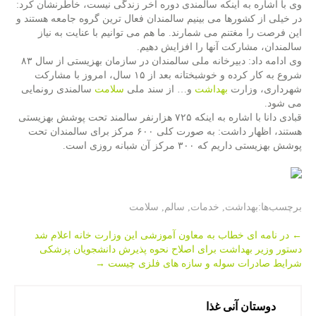
وی با اشاره به اینكه سالمندی دوره آخر زندگی نیست، خاطرنشان كرد:
در خیلی از كشورها می بینیم سالمندان فعال ترین گروه جامعه هستند و
این فرصت را مغتنم می شمارند. ما هم می توانیم با عنایت به نیاز
سالمندان، مشاركت آنها را افزایش دهیم.
وی ادامه داد: دبیرخانه ملی سالمندان در سازمان بهزیستی از سال ۸۳
شروع به كار كرده و خوشبختانه بعد از ۱۵ سال، امروز با مشاركت
شهرداری، وزارت
بهداشت
و… از سند ملی
سلامت
سالمندی رونمایی
می شود.
قبادی دانا با اشاره به اینكه ۷۲۵ هزارنفر سالمند تحت پوشش بهزیستی
هستند، اظهار داشت: به صورت كلی ۶۰۰ مركز برای سالمندان تحت
پوشش بهزیستی داریم كه ۳۰۰ مركز آن شبانه روزی است.
برچسب‌ها:
بهداشت
,
خدمات
,
سالم
,
سلامت
Post
←
در نامه ای خطاب به معاون آموزشی این وزارت خانه اعلام شد
دستور وزیر بهداشت برای اصلاح نحوه پذیرش دانشجویان پزشكی
navigation
شرایط صادرات سوله و سازه های فلزی چیست
→
دوستان آنی غذا