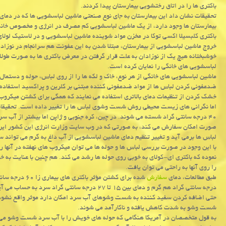
باكتری ها را در اتاق رختشویی بیمارستان پیدا كردند.
تحقیقات نشان داد این بیمارستان به جای نوع صنعتی ماشین لباسشویی ها كه در دمای
بیمارستان ها وجود دارد، از یك ماشین لباسشویی كم مصرف در انرژی و مخصوص خانه ه
باكتری كلبسیلا اكسی توكا در مخزن مواد شوینده ماشین لباسشویی و در لاستیك لولای
خروج ماشین لباسشویی از بیمارستان، مبتلا شدن به این عفونت هم سرانجام در نوزاد
خوشبختانه هیچ یك از نوزادان به علت قرار گرفتن در معرض باكتری ها به صورت طولانی
لباسشویی های خانگی را نمایان كرده است.
ماشین لباسشویی های خانگی از هر نوع، خاك و لكه ها را از روی لباس، حوله و دستمال ه
ضدعفونی كردن لباس ها از مواد ضدعفونی كننده مبتنی بر كلرین و پراكسید استفاده 
خشك كردن از تنظیمات دمای بالاتری استفاده می نمایند كه همگی برای كشتن میكروب 
۴۰ درجه سانتی گراد شسته می شوند. در چین، كره جنوبی و ژاپن اما بیشتر از آب 
صورت امكان سفارش می كند، به صورتی كه در وب سایت وزارت انرژی این كشور این 
لباس ها برمی آید و تغییر تنظیم دمای ماشین لباسشویی از آب داغ به گرم می تواند سبب كاهش ۵۰ درصدی بار مص
با این وجود در صورت بررسی لباس ها و حوله ها می توان میكروب های نهفته در آنها را
نموده كه باكتری ای-كولای به خوبی روی حوله ها رشد می كند. هم چنین با عنایت به 
را روی آنها به راحتی می توان یافت.
طبق مطالعات، دمای
سفارش
درجه سانتی گراد هم گرم و دمای بین ۱۵ تا ۲۷ درجه سانتی گراد سرد به حساب می آید.
حتی اضافه كردن سفید كننده به شست وشوهای آب سرد امكان دارد موثر واقع نشود. م
شست وشو به شدت كاهش یافته و ناكارآمد می شوند.
به قول متخصصان در آمریكا هنگامی كه حوله های خویش را با آب سرد شست وشو می د