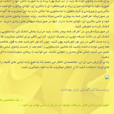
برای شست وشوی حوله ها باید از آب گرم بهره برده و به صورت كامل آنها را خشك كر
صورت خود با حوله به میزان زیاد و غیرمنتظره ای با باكتری ای-كولای برخورد خواهید 
باكتریایی و ویروسی و كرم حلقوی با لباسشویی ها امكان دارد به این میكروب ها آلوده
در صورتیكه اطرافیان شما به بیماری خاصی مبتلا نباشند، روند شست وشوی عادی لباس
خود و حتی باكتری ای-كولای عادت دارد. تنها در صورتیكه میهمان های زیادی دارید، 
خشك كرده و تعویض كنید.
در صورتیكه فردی در اطراف شما بیمار باشد، باید حرارت بخش خشك كن لباسشویی را 
خشك كن در حالت صرفه جویی در مصرف انرژی، كارایی كافی برای كشتن میكروب ها ر
را به مدت كافی در زیر نور خورشید پهن كنید، چون كه نور خورشید هم به قول متخ
هم چنین توجه داشته باشید كه ماشین لباسشویی را هم بعد از شست وشوی لباس ها و 
كمین می كنند، لباس های بعدی را عفونی نكنند. می توانید با ریختن سفیدكننده دا
دهید.
بنا بر گزارش سی ان ان، متخصصان اخطار می دهند كه به هیچ وجه لباس های كثیف را ت
های چرك استفاده كنید تا از انتقال میكروب ها به خود جلوگیری كنید.
برچسب‌ها:
آب
,
آلودگی
,
ابزار
,
بهداشت
Post
←
یك متخصص تغذیه
تجهیزات پزشكی قابل بازیافت موجود در مراكز درمانی تهاتر می شود
→
navigation