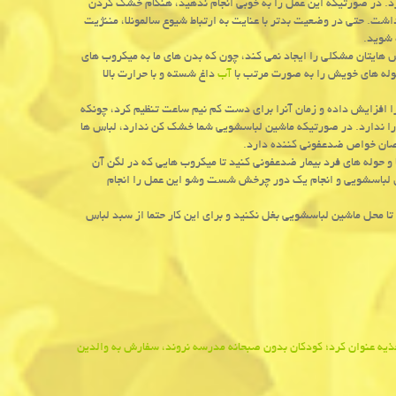
د. در صورتیكه این عمل را به خوبی انجام ندهید، هنگام خشك كردن
داشت. حتی در وضعیت بدتر با عنایت به ارتباط شیوع سالمونلا، مننژیت
 شوید.
 هایتان مشكلی را ایجاد نمی كند، چون كه بدن های ما به میكروب های
حوله های خویش را به صورت مرتب با
آب
داغ شسته و با حرارت بالا
افزایش داده و زمان آنرا برای دست كم نیم ساعت تنظیم كرد، چونكه
ا ندارد. در صورتیكه ماشین لباسشویی شما خشك كن ندارد، لباس ها
صصان خواص ضدعفونی كننده دارد.
حوله های فرد بیمار ضدعفونی كنید تا میكروب هایی كه در لگن آن
خل لباسشویی و انجام یك دور چرخش شست وشو این عمل را انجام
ا محل ماشین لباسشویی بغل نكنید و برای این كار حتما از سبد لباس
 عنوان كرد؛ كودكان بدون صبحانه مدرسه نروند، سفارش به والدین