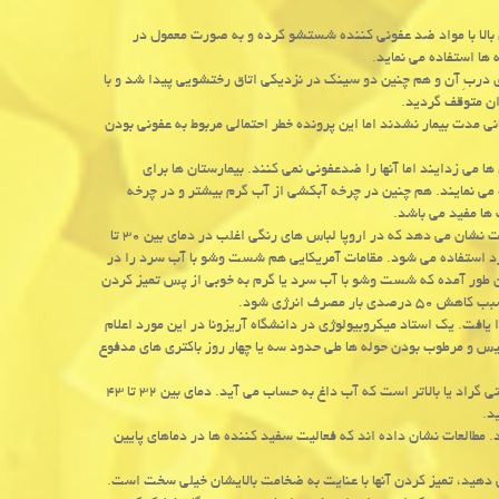
 بالا با مواد ضد عفونی كننده شستشو كرده و به صورت معمول در
ا استفاده می نماید.
 دربِ آن و هم چنین دو سینك در نزدیكی اتاق رختشویی پیدا شد و با
ان متوقف گردید.
 مدت بیمار نشدند اما این پرونده خطر احتمالی مربوط به عفونی بودن
ا می زدایند اما آنها را ضدعفونی نمی كنند. بیمارستان ها برای
می نمایند. هم چنین در چرخه آبكشی از آب گرم بیشتر و در چرخه
ها مفید می باشد.
اما نگرانی های زیست محیطی روش شست وشوی لباس ها را تغییر داده است. تحقیقات نشان می دهد كه در اروپا لباس های رنگی اغلب در دمای بین ۳۰ تا
سرد استفاده می شود. مقامات آمریكایی هم شست وشو با آب سرد را در
طور آمده كه شست وشو با آب سرد یا گرم به خوبی از پس تمیز كردن
رف انرژی شود.
 یافت. یك استاد میكروبیولوژی در دانشگاه آریزونا در این مورد اعلام
خیس و مرطوب بودن حوله ها طی حدود سه یا چهار روز باكتری های مدفوع
شده برای كشتن مؤثر باكتری های بیماری زا ۶۰ درجه سانتی گراد یا بالاتر است كه آب داغ به حساب می آید. دمای بین ۳۲ تا ۴۳
طالعات نشان داده اند كه فعالیت سفید كننده ها در دماهای پایین
هید، تمیز كردن آنها با عنایت به ضخامت بالایشان خیلی سخت است.