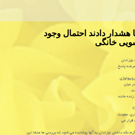
هشدار دادند احتمال وجود
شویی خانگی
نوزادان
 عرضه پاسخ
روبیولوژی
ر میان
ست.
زنده مانند
 (Klebsiella
راری، عفونت
قرار می
رم نگه داشتن نوزادان به آنها پوشانده می شود كه بررسی ها منشا این