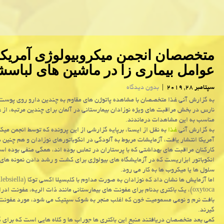
متخصصان انجمن میكروبیولوژی آمریكا 
عوامل بیماری زا در ماشین های لباس
سپتامبر 28, 2019
|
بدون دیدگاه
به گزارش آنی غذا متخصصان با مشاهده پاتوژن های مقاوم به چندین دارو روی پوست 
نارس در بخش مراقبت های ویژه نوزادان بیمارستانی در آلمان برای چندین مرتبه، از
مناسب به این مشاهدات درماندند.
به گزارش آنی
غذا
به نقل از ایسنا، برپایه گزارشی از این پرونده كه توسط انجمن میك
آمریكا انتشار یافت، آزمایشات مربوط به آلودگی در انكوباتورهای نوزادان و هم چنین د
كاركنان مراقبت های بهداشتی كه با پرستاران در تماس بوده اند، همگی منفی بوده ا
انكوباتور ابزاریست كه در آزمایشگاه های بیولوژی برای كشت و رشد دادن نمونه های 
سلول ها یا میكروب ها به كار می رود.
اما آزمایش ها نشان داد كه نوزادان به صورت مداوم با كلبسیلا اكسی توكا
oxytoca)، یك باكتری بدنام برای عفونت های بیمارستانی مانند ذات الریه، عفونت اد
بافت نرم و نوعی مسمومیت خون كه اغلب منجر به شوك سپتیك می شود، مورد عفونت 
گیرند.
كمی بعد متخصصان دریافتند منبع این باكتری ها جوراب ها و كلاه هایی است كه برای گ